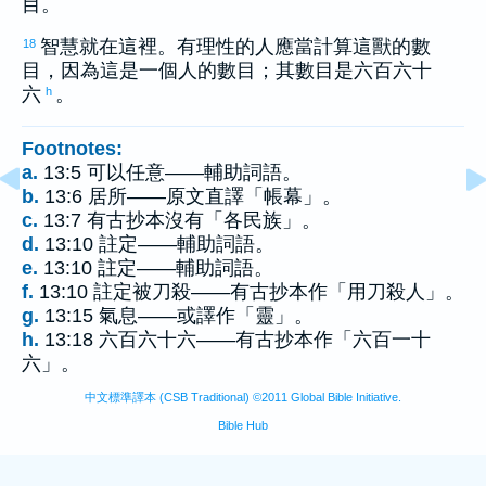
目。
智慧就在這裡。有理性的人應當計算這獸的數
18
目，因為這是一個人的數目；其數目是六百六十
六
。
h
Footnotes:
a.
13:5 可以任意——輔助詞語。
b.
13:6 居所——原文直譯「帳幕」。
c.
13:7 有古抄本沒有「各民族」。
d.
13:10 註定——輔助詞語。
e.
13:10 註定——輔助詞語。
f.
13:10 註定被刀殺——有古抄本作「用刀殺人」。
g.
13:15 氣息——或譯作「靈」。
h.
13:18 六百六十六——有古抄本作「六百一十
六」。
中文標準譯本 (CSB Traditional) ©2011 Global Bible Initiative.
Bible Hub