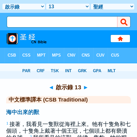
聖經
>
CSBT
> 啟示錄 13
◄
啟示錄 13
►
中文標準譯本 (CSB Traditional)
海中出來的獸
接著，我看見一隻獸從海裡上來。牠有十隻角和七
1
個頭，十隻角上戴著十個王冠，七個頭上都有褻瀆
2