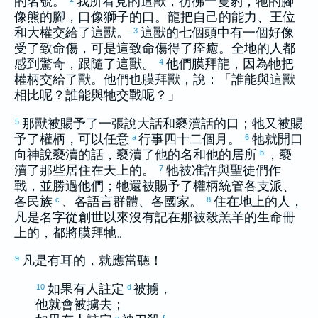
的名號。
我所看見的這獸，彷彿一隻豹，牠的腳
像熊的腳，口像獅子的口。龍把自己的能力、王位
和大權交給了這獸。
這獸的七個頭中有一個好像
3
受了致命傷，可是這致命傷得了痊癒。全地的人都
感到驚奇，跟隨了這獸。
他們膜拜龍，因為牠把
4
權柄交給了獸。他們也膜拜獸，說：「誰能與這獸
相比呢？誰能與牠交戰呢？」
那獸被賜予了一張說大話和褻瀆話的口；牠又被賜
5
予了權柄，可以任意
行事四十二個月。
牠就開口
a
6
向神說褻瀆的話，褻瀆了他的名和他的居所
，褻
b
瀆了那些居住在天上的。
牠被准許與聖徒們作
7
戰，並勝過他們；牠還被賜予了權柄統管各支派、
各民族
、各語言群體、各國家。
住在地上的人，
c
8
凡是名字從創世以來沒有記在那被殺羔羊的生命冊
上的，都將膜拜牠。
凡是有耳的，就應當聽！
9
如果有人註定
被擄，
10
d
他就會被擄去；
e
f