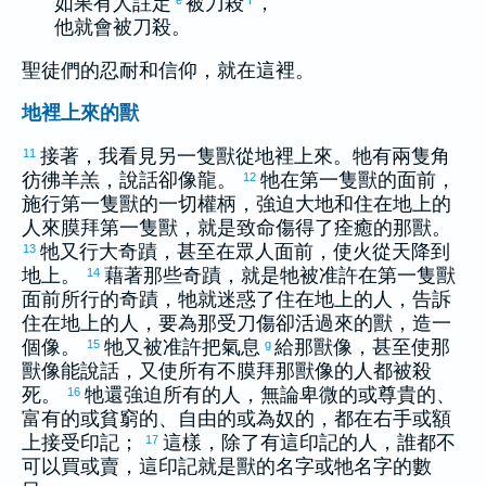
如果有人註定
被刀殺
，
他就會被刀殺。
聖徒們的忍耐和信仰，就在這裡。
地裡上來的獸
接著，我看見另一隻獸從地裡上來。牠有兩隻角
11
彷彿羊羔，說話卻像龍。
牠在第一隻獸的面前，
12
施行第一隻獸的一切權柄，強迫大地和住在地上的
人來膜拜第一隻獸，就是致命傷得了痊癒的那獸。
牠又行大奇蹟，甚至在眾人面前，使火從天降到
13
地上。
藉著那些奇蹟，就是牠被准許在第一隻獸
14
面前所行的奇蹟，牠就迷惑了住在地上的人，告訴
住在地上的人，要為那受刀傷卻活過來的獸，造一
個像。
牠又被准許把氣息
給那獸像，甚至使那
15
g
獸像能說話，又使所有不膜拜那獸像的人都被殺
死。
牠還強迫所有的人，無論卑微的或尊貴的、
16
富有的或貧窮的、自由的或為奴的，都在右手或額
上接受印記；
這樣，除了有這印記的人，誰都不
17
可以買或賣，這印記就是獸的名字或牠名字的數