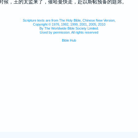
时候，王的太监来了，催哈曼快走，赴以斯帖预备的筵席。
Scripture texts are from The Holy Bible, Chinese New Version,
Copyright © 1976, 1992, 1999, 2001, 2005, 2010
By The Worldwide Bible Society Limited.
Used by permission. All rights reserved
Bible Hub