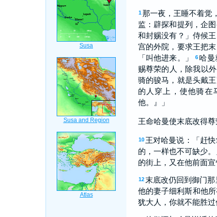
那一夜，王睡不着觉
1
监：辟探和提列，企图
和封赐没有？」侍候王
宫的外院，要求王把末
「叫他进来。」
哈曼
6
赐尊荣的人，除我以外
骑的骏马，就是头戴王
的人穿上，使他骑在
他。』」
王命哈曼使末底改得尊
王对哈曼说：「赶快
10
的，一样也不可缺少。
的街上，又在他前面宣
末底改仍回到御门那
12
他的妻子细利斯和他所
犹大人，你就不能胜过