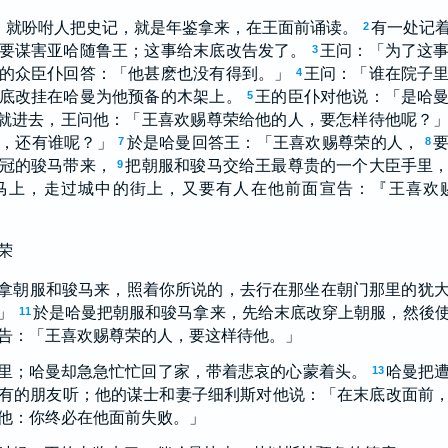
，就吩咐人把史记，就是年鉴拿来，在王面前诵读。
有一处记
2
要谋害亚哈随鲁王；这事给末底改告发了。
王问：「为了这
3
的众臣仆回答：「他甚麽也没有得到。」
王问：「谁在院子
4
底改挂在哈曼为他预备的木架上。
王的臣仆对他说：「是哈
5
就进去，王问他：「王喜欢赐尊荣给他的人，要怎样待他呢？
，还有谁呢？」
於是哈曼回答王：「王喜欢赐尊荣的人，
7
8
冠的骏马带来，
把朝服和骏马交给王最尊贵的一个大臣手里
9
马上，走过城中的街上，又要有人在他前面宣告：『王喜欢
荣
拿朝服和骏马来，照着你所说的，去行在那坐在朝门那里的犹
」
於是哈曼把朝服和骏马拿来，先给末底改穿上朝服，然後
11
告：「王喜欢赐尊荣的人，要这样待他。」
里；哈曼却急急忙忙回了家，带着悲哀的心蒙着头。
哈曼把
13
有的朋友听；他的谋士和妻子细利斯对他说：「在末底改面前
他：你终必在他面前失败。」