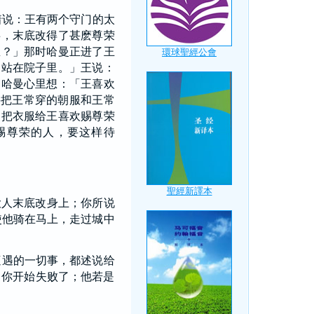
着说：王有两个守门的太
事，末底改得了甚麽尊荣
里？」那时哈曼正进了王
曼站在院子里。」王说：
」哈曼心里想：「王喜欢
要把王常穿的朝服和王常
，把衣服给王喜欢赐尊荣
赐尊荣的人，要这样待
大人末底改身上；你所说
使他骑在马上，走过城中
遭遇的一切事，都述说给
，你开始失败了；他若是