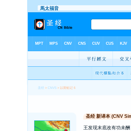
圣经
>
CNVS
> 以斯帖记 6
圣经 新译本 (CNV Simp
王发现末底改有功未酬