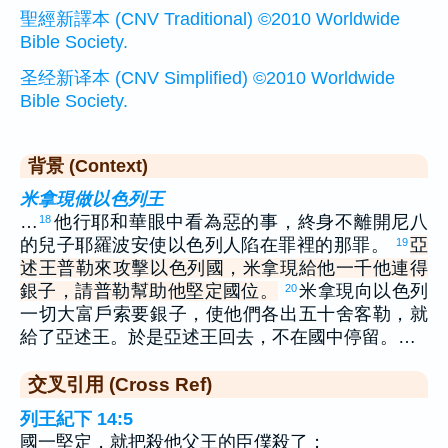
聖經新譯本 (CNV Traditional) ©2010 Worldwide
Bible Society.
圣经新译本 (CNV Simplified) ©2010 Worldwide
Bible Society.
背景 (Context)
米拿現做以色列王
…
他行耶和華眼中看為惡的事，終身不離開尼八
18
的兒子耶羅波安使以色列人陷在罪裡的那罪。
亞
19
述王普勒來攻擊以色列國，米拿現給他一千他連得
銀子，請普勒幫助他堅定國位。
米拿現向以色列
20
一切大富戶索要銀子，使他們各出五十舍客勒，就
給了亞述王。於是亞述王回去，不在國中停留。…
交叉引用 (Cross Ref)
列王紀下 14:5
國一堅定，就把殺他父王的臣僕殺了；