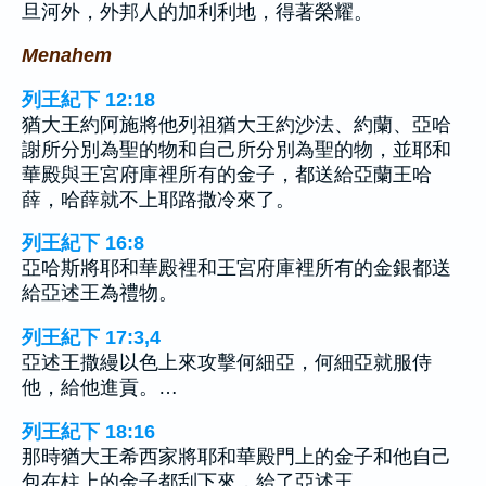
旦河外，外邦人的加利利地，得著榮耀。
Menahem
列王紀下 12:18
猶大王約阿施將他列祖猶大王約沙法、約蘭、亞哈
謝所分別為聖的物和自己所分別為聖的物，並耶和
華殿與王宮府庫裡所有的金子，都送給亞蘭王哈
薛，哈薛就不上耶路撒冷來了。
列王紀下 16:8
亞哈斯將耶和華殿裡和王宮府庫裡所有的金銀都送
給亞述王為禮物。
列王紀下 17:3,4
亞述王撒縵以色上來攻擊何細亞，何細亞就服侍
他，給他進貢。…
列王紀下 18:16
那時猶大王希西家將耶和華殿門上的金子和他自己
包在柱上的金子都刮下來，給了亞述王。