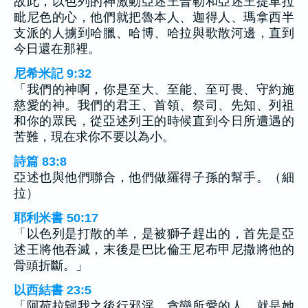
故此，以色列的神激動亞述王普勒和亞述王提革拉
毗尼色的心，他們就把魯本人、迦得人、瑪拿西半
支派的人擄到哈臘、哈博、哈拉與歌散河邊，直到
今日還在那裡。
尼希米記 9:32
「我們的神啊，你是至大、至能、至可畏、守約施
慈愛的神。我們的君王、首領、祭司、先知、列祖
和你的眾民，從亞述列王的時候直到今日所遭遇的
苦難，現在求你不要以為小。
詩篇 83:8
亞述也與他們聯合，他們做羅得子孫的幫手。（細
拉）
耶利米書 50:17
「以色列是打散的羊，是被獅子趕出的，首先是亞
述王將他吞滅，末後是巴比倫王尼布甲尼撒將他的
骨頭折斷。」
以西結書 23:5
「阿荷拉歸我之後行邪淫，貪戀所愛的人，就是她