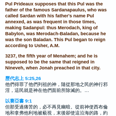
Pul Prideaux supposes that this Pul was the
father of the famous Sardanapaulus, who was
called Sardan with his father's name Pul
annexed, as was frequent in those times,
making Sadanpul: thus Merodach, king of
Babylon, was Merodach-Baladan, because he
was the son Baladan. This Pul began to reign
according to Usher, A.M.
3237, the fifth year of Menahem; and he is
supposed to be the same that reigned in
Nineveh, when Jonah preached in that city.
歷代志上 5:25,26
他們得罪了他們列祖的神，隨從那地之民的神行邪
淫，這民就是神在他們面前所除滅的。…
以賽亞書 9:1
但那受過痛苦的，必不再見幽暗。從前神使西布倫
地和拿弗他利地被藐視，末後卻使這沿海的路，約