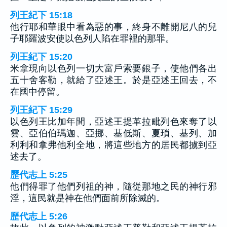
列王紀下 15:18
他行耶和華眼中看為惡的事，終身不離開尼八的兒
子耶羅波安使以色列人陷在罪裡的那罪。
列王紀下 15:20
米拿現向以色列一切大富戶索要銀子，使他們各出
五十舍客勒，就給了亞述王。於是亞述王回去，不
在國中停留。
列王紀下 15:29
以色列王比加年間，亞述王提革拉毗列色來奪了以
雲、亞伯伯瑪迦、亞挪、基低斯、夏瑣、基列、加
利利和拿弗他利全地，將這些地方的居民都擄到亞
述去了。
歷代志上 5:25
他們得罪了他們列祖的神，隨從那地之民的神行邪
淫，這民就是神在他們面前所除滅的。
歷代志上 5:26