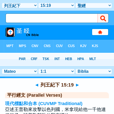
聖經
>
列王紀下
>
章 15
> 聖經金句 19
◄
列王紀下 15:19
►
平行經文 (Parallel Verses)
現代標點和合本 (CUVMP Traditional)
亞述王普勒來攻擊以色列國，米拿現給他一千他連