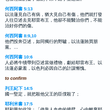
何西阿書 5:13
以法蓮見自己有病，猶大見自己有傷，他們就打發
人往亞述去見耶雷布王，他卻不能醫治你們，不能
治好你們的傷。
何西阿書 8:9,10
他們投奔亞述，如同獨行的野驢，以法蓮賄買朋
黨。…
何西阿書 10:6
人必將牛犢帶到亞述當做禮物，獻給耶雷布王。以
法蓮必蒙羞，以色列必因自己的計謀慚愧。
to confirm
列王紀下 14:5
國一堅定，就把殺他父王的臣僕殺了；
耶利米書 17:5
耶和華如此說：「倚靠人血肉的膀臂，心中離棄耶