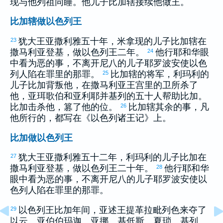
现
与他列祖同睡。他儿子
比加辖
接续他做王。
比加辖做以色列王
犹大
王
亚撒利雅
五十年，
米拿现
的儿子
比加辖
在
23
撒马利亚
登基，做
以色列
王二年。
他行耶和华眼
24
中看为恶的事，不离开
尼八
的儿子
耶罗波安
使
以色
列
人陷在罪里的那罪。
比加辖
的将军，
利玛利
的
25
儿子
比加
背叛他，在
撒马利亚
王宫里的卫所杀了
他，
亚珥歌伯
和
亚利耶
并
基列
的五十人帮助
比加
。
比加
击杀他，篡了他的位。
比加辖
其余的事，凡
26
他所行的，都写在《
以色列
诸王记》上。
比加做以色列王
犹大
王
亚撒利雅
五十二年，
利玛利
的儿子
比加
在
27
撒马利亚
登基，做
以色列
王二十年。
他行耶和华
28
眼中看为恶的事，不离开
尼八
的儿子
耶罗波安
使
以
色列
人陷在罪里的那罪。
以色列
王
比加
年间，
亚述
王
提革拉毗列色
来夺了
29
以云
、
亚伯伯玛迦
、
亚挪
、
基低斯
、
夏琐
、
基列
、