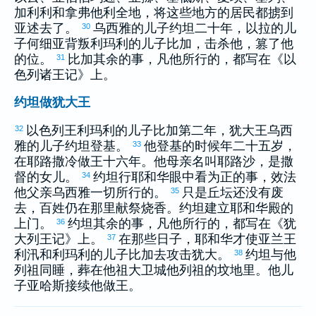
加利利
和
拿弗他利
全地，将这些地方的居民都掳到
亚述
去了。
乌西雅
的儿子
约坦
二十年，
以拉
的儿
30
子
何细亚
背叛
利玛利
的儿子
比加
，击杀他，篡了他
的位。
比加
其余的事，凡他所行的，都写在《
以
31
色列
诸王记》上。
约坦做犹大王
以色列
王
利玛利
的儿子
比加
第二年，
犹大
王
乌西
32
雅
的儿子
约坦
登基。
他登基的时候年二十五岁，
33
在
耶路撒冷
做王十六年。他母亲名叫
耶路沙
，是
撒
督
的女儿。
约坦
行耶和华眼中看为正的事，效法
34
他父亲
乌西雅
一切所行的。
只是丘坛还没有废
35
去，百姓仍在那里献祭烧香。
约坦
建立耶和华殿的
上门。
约坦
其余的事，凡他所行的，都写在《
犹
36
大
列王记》上。
在那些日子，耶和华才使
亚兰
王
37
利汛
和
利玛利
的儿子
比加
去攻击
犹大
。
约坦
与他
38
列祖同睡，葬在他祖
大卫
城他列祖的坟地里。他儿
子
亚哈斯
接续他做王。