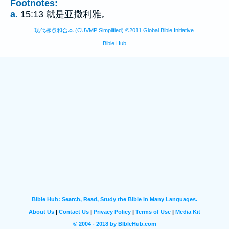
Footnotes:
a.
15:13 就是亚撒利雅。
现代标点和合本 (CUVMP Simplified) ©2011 Global Bible Initiative.
Bible Hub