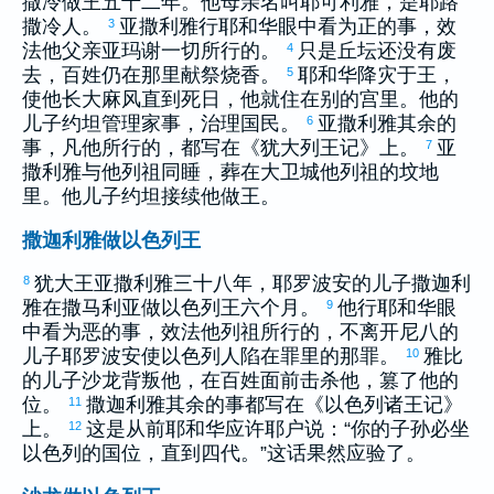
撒冷
做王五十二年。他母亲名叫
耶可利雅
，是
耶路
撒冷
人。
亚撒利雅
行耶和华眼中看为正的事，效
3
法他父亲
亚玛谢
一切所行的。
只是丘坛还没有废
4
去，百姓仍在那里献祭烧香。
耶和华降灾于王，
5
使他长大麻风直到死日，他就住在别的宫里。他的
儿子
约坦
管理家事，治理国民。
亚撒利雅
其余的
6
事，凡他所行的，都写在《
犹大
列王记》上。
亚
7
撒利雅
与他列祖同睡，葬在
大卫
城他列祖的坟地
里。他儿子
约坦
接续他做王。
撒迦利雅做以色列王
犹大
王
亚撒利雅
三十八年，
耶罗波安
的儿子
撒迦利
8
雅
在
撒马利亚
做
以色列
王六个月。
他行耶和华眼
9
中看为恶的事，效法他列祖所行的，不离开
尼八
的
儿子
耶罗波安
使
以色列
人陷在罪里的那罪。
雅比
10
的儿子
沙龙
背叛他，在百姓面前击杀他，篡了他的
位。
撒迦利雅
其余的事都写在《
以色列
诸王记》
11
上。
这是从前耶和华应许
耶户
说：“你的子孙必坐
12
以色列
的国位，直到四代。”这话果然应验了。