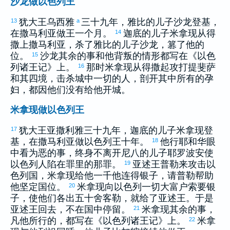
沙龙做以色列王
犹大
王
乌西雅
三十九年，
雅比
的儿子
沙龙
登基，
13
a
在
撒马利亚
做王一个月。
迦底
的儿子
米拿现
从
得
14
撒
上
撒马利亚
，杀了
雅比
的儿子
沙龙
，篡了他的
位。
沙龙
其余的事和他背叛的情形都写在《
以色
15
列
诸王记》上。
那时
米拿现
从
得撒
起攻打
提斐萨
16
和其四境，击杀城中一切的人，剖开其中所有的孕
妇，都因他们没有给他开城。
米拿现做以色列王
犹大
王
亚撒利雅
三十九年，
迦底
的儿子
米拿现
登
17
基，在
撒马利亚
做
以色列
王十年。
他行耶和华眼
18
中看为恶的事，终身不离开
尼八
的儿子
耶罗波安
使
以色列
人陷在罪里的那罪。
亚述
王
普勒
来攻击
以
19
色列
国，
米拿现
给他一千他连得银子，请
普勒
帮助
他坚定国位。
米拿现
向
以色列
一切大富户索要银
20
子，使他们各出五十舍客勒，就给了
亚述
王。于是
亚述
王回去，不在国中停留。
米拿现
其余的事，
21
凡他所行的，都写在《
以色列
诸王记》上。
米拿
22