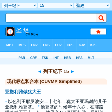
圣经
>
CUVMPS
> 列王纪下 15
◄
列王纪下 15
►
现代标点和合本 (CUVMP Simplified)
亚撒利雅做犹大王
以色列
王
耶罗波安
二十七年，
犹大
王
亚玛谢
的儿子
1
亚撒利雅
登基。
他登基的时候年十六岁，在
耶路
2