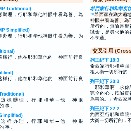
raditional)
希西家行耶和華所
樣辦理，行耶和華他神眼中看為善、為
希西家在猶大遍
20
神眼中看為善、為
所行的，無論是辦
implified)
誡命，是尋求他的
样办理，行耶和华他神眼中看为善、为
不亨通。
交叉引用 (Cross 
ional)
這樣行，他在耶和華他的 神面前行良
列王紀下 18:3
希西家行耶和華眼
祖大衛一切所行的
fied)
这样行，他在耶和华他的 神面前行良
列王紀下 20:3
「耶和華啊，求你
完全的心，按誠實
ditional)
為善的。」希西家
地 這 樣 辦 理 ， 行 耶 和 華 ─ 他 神 眼
 的 事 。
列王紀下 22:2
約西亞行耶和華眼
plified)
大衛一切所行的，
地 这 样 办 理 ， 行 耶 和 华 ─ 他 神 眼
 的 事 。