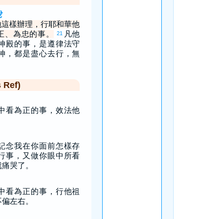
悅
地這樣辦理，行耶和華他
正、為忠的事。
凡他
21
神殿的事，是遵律法守
神，都是盡心去行，無
Ref)
中看為正的事，效法他
。
記念我在你面前怎樣存
行事，又做你眼中所看
就痛哭了。
中看為正的事，行他祖
不偏左右。