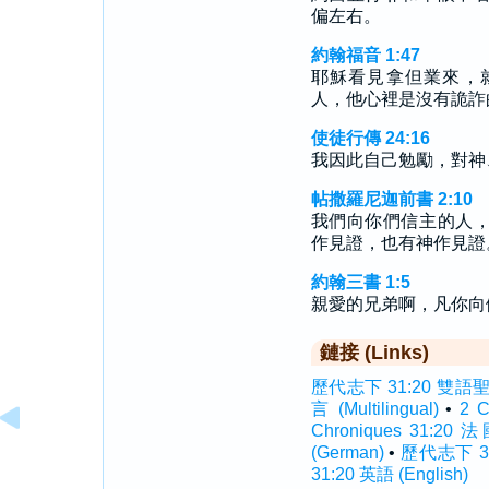
偏左右。
約翰福音 1:47
耶穌看見拿但業來，
人，他心裡是沒有詭詐
使徒行傳 24:16
我因此自己勉勵，對神
帖撒羅尼迦前書 2:10
我們向你們信主的人
作見證，也有神作見證
約翰三書 1:5
親愛的兄弟啊，凡你向
鏈接 (Links)
歷代志下 31:20 雙語聖經 (
言 (Multilingual)
•
2 
Chroniques 31:20 
(German)
•
歷代志下 31
31:20 英語 (English)