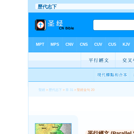
聖經
>
歷代志下
>
章 31
> 聖經金句 20
平行經文 (Parallel 