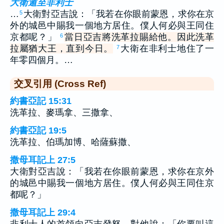
大衛遁至非利士
…
大衛對亞吉說：「我若在你眼前蒙恩，求你在京
5
外的城邑中賜我一個地方居住。僕人何必與王同住
京都呢？」
當日亞吉將洗革拉賜給他。因此洗革
6
拉屬猶大王，直到今日。
大衛在非利士地住了一
7
年零四個月。…
交叉引用 (Cross Ref)
約書亞記 15:31
洗革拉、麥瑪拿、三撒拿、
約書亞記 19:5
洗革拉、伯瑪加博、哈薩蘇撒、
撒母耳記上 27:5
大衛對亞吉說：「我若在你眼前蒙恩，求你在京外
的城邑中賜我一個地方居住。僕人何必與王同住京
都呢？」
撒母耳記上 29:4
非利士人的首領向亞吉發怒，對他說：「你要叫這