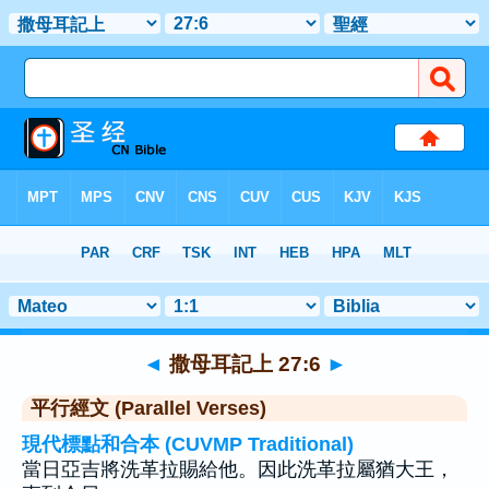
聖經
>
撒母耳記上
>
章 27
> 聖經金句 6
◄
撒母耳記上 27:6
►
平行經文 (Parallel Verses)
現代標點和合本 (CUVMP Traditional)
當日亞吉將洗革拉賜給他。因此洗革拉屬猶大王，