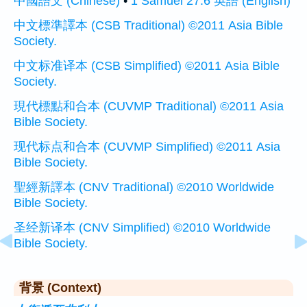
中國語文 (Chinese)
•
1 Samuel 27:6 英語 (English)
中文標準譯本 (CSB Traditional) ©2011 Asia Bible
Society.
中文标准译本 (CSB Simplified) ©2011 Asia Bible
Society.
現代標點和合本 (CUVMP Traditional) ©2011 Asia
Bible Society.
现代标点和合本 (CUVMP Simplified) ©2011 Asia
Bible Society.
聖經新譯本 (CNV Traditional) ©2010 Worldwide
Bible Society.
圣经新译本 (CNV Simplified) ©2010 Worldwide
Bible Society.
背景 (Context)