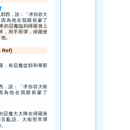
魔
見耶西，說：「求你容大
，因為他在我眼前蒙了
來的惡魔臨到掃羅身上
琴，用手而彈，掃羅便
了他。
Ref)
羅，有惡魔從耶和華那
西，說：「求你容大衛
因為他在我眼前蒙了
的惡魔大大降在掃羅身
胡言亂語。大衛照常彈
槍。