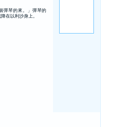
個彈琴的來。」彈琴的
就降在以利沙身上。