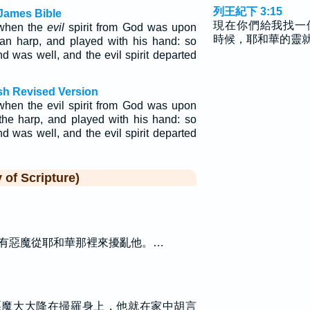
列王紀下 3:15
James Bible
現在你們給我找一
 when the
evil
spirit from God was upon
時候，耶和華的靈
 an harp, and played with his hand: so
d was well, and the evil spirit departed
sh Revised Version
when the evil spirit from God was upon
 the harp, and played with his hand: so
d was well, and the evil spirit departed
f Scripture)
有惡魔從耶和華那裡來擾亂他。…
惡魔大大降在掃羅身上，他就在家中胡言