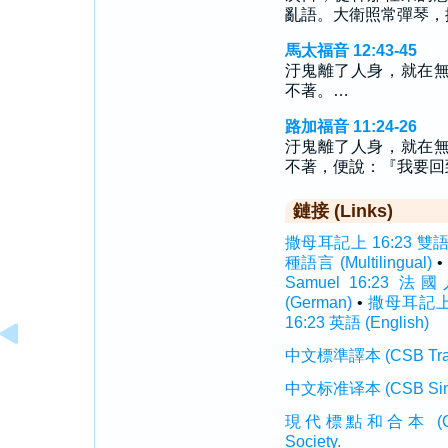
亂語。大衛照常彈琴，
馬太福音 12:43-45
汙鬼離了人身，就在
不著。…
路加福音 11:24-26
汙鬼離了人身，就在
不著，便說：『我要回
鏈接 (Links)
撒母耳記上 16:23 雙語聖經 
種語言 (Multilingual)
•
Samuel 16:23 法國人
(German)
•
撒母耳記上 1
16:23 英語 (English)
中文標準譯本 (CSB Traditi
中文标准译本 (CSB Simplif
現代標點和合本 (CUVMP T
Society.