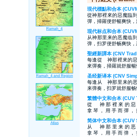
現代標點和合本 (CUVMP T
從神那裡來的惡魔臨
彈，掃羅便舒暢爽快，
现代标点和合本 (CUVMP S
从神那里来的恶魔临
弹，扫罗便舒畅爽快，
聖經新譯本 (CNV Tradit
每逢從 神那裡來的
來彈奏，掃羅就舒服暢
圣经新译本 (CNV Simpli
每逢从 神那里来的
来弹奏，扫罗就舒服畅
繁體中文和合本 (CUV Tra
從 神 那 裡 來 的 惡 
拿 琴 ， 用 手 而 彈 ， 
简体中文和合本 (CUV Sim
从 神 那 里 来 的 恶 
拿 琴 ， 用 手 而 弹 ， 