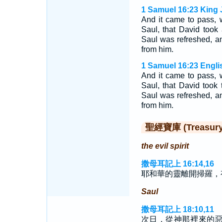
1 Samuel 16:23 King 
And it came to pass,
Saul, that David took
Saul was refreshed, an
from him.
1 Samuel 16:23 Engli
And it came to pass, 
Saul, that David took
Saul was refreshed, an
from him.
聖經寶庫 (Treasury o
the evil spirit
撒母耳記上 16:14,16
耶和華的靈離開掃羅，
Saul
撒母耳記上 18:10,11
次日，從神那裡來的