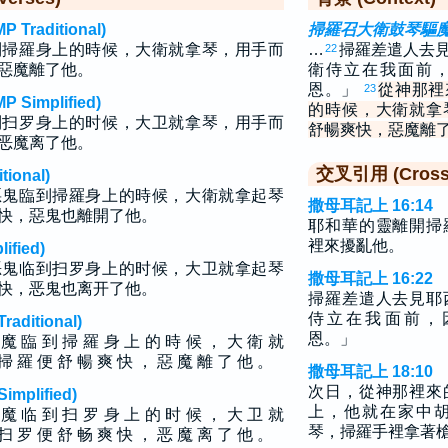
raditional)
掃羅召大衛鼓琴驅
到掃羅身上的時候，大衛就拿琴，用手而
…
掃羅差遣人去
22
惡魔離了他。
衛侍立在我面前
恩。」
從神那裡
23
implified)
的時候，大衛就拿
到扫罗身上的时候，大卫就拿琴，用手而
舒暢爽快，惡魔離
恶魔离了他。
交叉引用 (Cross 
ional)
惡鬼臨到掃羅身上的時候，大衛就拿起琴
撒母耳記上 16:14
快，惡鬼也離開了他。
耶和華的靈離開掃
裡來擾亂他。
fied)
恶鬼临到扫罗身上的时候，大卫就拿起琴
撒母耳記上 16:22
快，恶鬼也离开了他。
掃羅差遣人去見耶
侍立在我面前，
ditional)
恩。」
魔 臨 到 掃 羅 身 上 的 時 候 ， 大 衛 就
掃 羅 便 舒 暢 爽 快 ， 惡 魔 離 了 他 。
撒母耳記上 18:10
次日，從神那裡來
plified)
上，他就在家中
魔 临 到 扫 罗 身 上 的 时 候 ， 大 卫 就
琴，掃羅手裡拿著
扫 罗 便 舒 畅 爽 快 ， 恶 魔 离 了 他 。