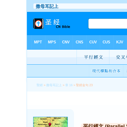
聖經
>
撒母耳記上
>
章 16
> 聖經金句 23
平行經文 (Parallel 