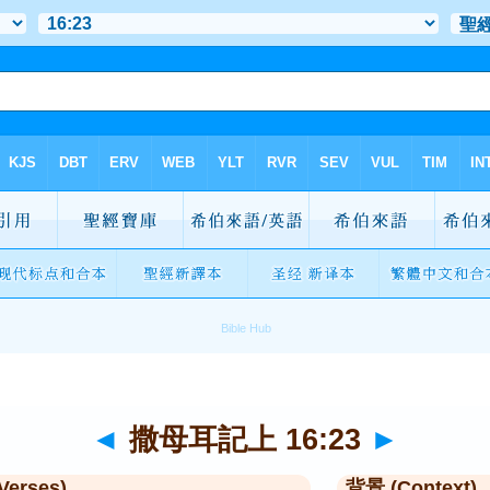
◄
撒母耳記上 16:23
►
Verses)
背景 (Context)