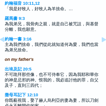
約翰福音 10:11,12
「我是好牧人，好牧人為羊捨命。…
羅馬書 9:3
為我弟兄，我骨肉之親，就是自己被咒詛，與基督
分離，我也願意。
約翰一書 3:16
主為我們捨命，我們從此就知道何為愛，我們也當
為弟兄捨命。
on my father's
出埃及記 20:5
不可跪拜那些像，也不可侍奉它，因為我耶和華你
的神是忌邪的神。恨我的，我必追討他的罪，自父
及子，直到三四代；
撒母耳記下 12:10
你既藐視我，娶了赫人烏利亞的妻為妻，所以刀劍
必永不離開你的家。』