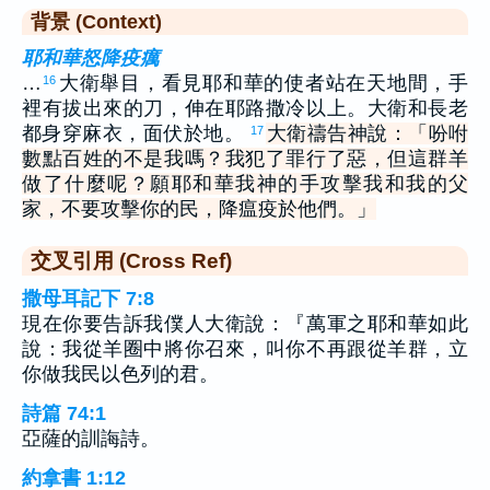
背景 (Context)
耶和華怒降疫癘
…
大衛舉目，看見耶和華的使者站在天地間，手
16
裡有拔出來的刀，伸在耶路撒冷以上。大衛和長老
都身穿麻衣，面伏於地。
大衛禱告神說：「吩咐
17
數點百姓的不是我嗎？我犯了罪行了惡，但這群羊
做了什麼呢？願耶和華我神的手攻擊我和我的父
家，不要攻擊你的民，降瘟疫於他們。」
交叉引用 (Cross Ref)
撒母耳記下 7:8
現在你要告訴我僕人大衛說：『萬軍之耶和華如此
說：我從羊圈中將你召來，叫你不再跟從羊群，立
你做我民以色列的君。
詩篇 74:1
亞薩的訓誨詩。
約拿書 1:12