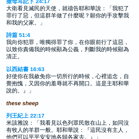
撒母耳記下 24:17
大衛看見滅民的天使，就禱告耶和華說：「我犯了
罪行了惡，但這群羊做了什麼呢？願你的手攻擊我
和我的父家。」
詩篇 51:4
我向你犯罪，唯獨得罪了你，在你眼前行了這惡，
以致你責備我的時候顯為公義，判斷我的時候顯為
清正。
以西結書 16:63
好使你在我赦免你一切所行的時候，心裡追念，自
覺抱愧，又因你的羞辱就不再開口。這是主耶和華
說的。』」
these sheep
列王紀上 22:17
米該雅說：「我看見以色列眾民散在山上，如同沒
有牧人的羊群一般。耶和華說：『這民沒有主人，
他們可以平平安安地各歸各家去。』」