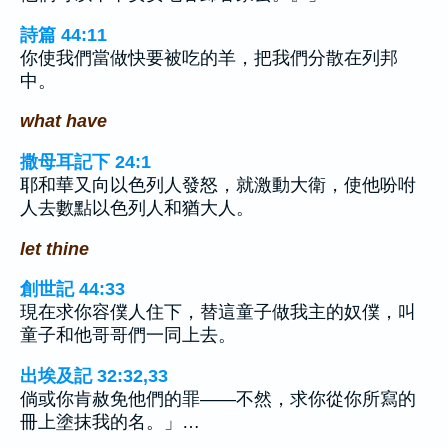
詩篇 44:11
你使我們當做快要被吃的羊，把我們分散在列邦
中。
what have
撒母耳記下 24:1
耶和華又向以色列人發怒，就激動大衛，使他吩咐
人去數點以色列人和猶大人。
let thine
創世記 44:33
現在求你容僕人住下，替這童子做我主的奴僕，叫
童子和他哥哥們一同上去。
出埃及記 32:32,33
倘或你肯赦免他們的罪——不然，求你從你所寫的
冊上塗抹我的名。」…