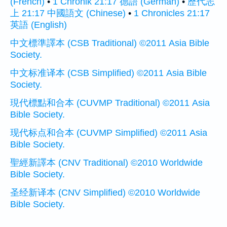
(French)
•
1 Chronik 21:17 德語 (German)
•
歷代志
上 21:17 中國語文 (Chinese)
•
1 Chronicles 21:17
英語 (English)
中文標準譯本 (CSB Traditional) ©2011 Asia Bible
Society.
中文标准译本 (CSB Simplified) ©2011 Asia Bible
Society.
現代標點和合本 (CUVMP Traditional) ©2011 Asia
Bible Society.
现代标点和合本 (CUVMP Simplified) ©2011 Asia
Bible Society.
聖經新譯本 (CNV Traditional) ©2010 Worldwide
Bible Society.
圣经新译本 (CNV Simplified) ©2010 Worldwide
Bible Society.