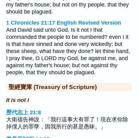
my father's house; but not on thy people, that they
should be plagued.
1 Chronicles 21:17 English Revised Version
And David said unto God, Is it not I that
commanded the people to be numbered? even I it
is that have sinned and done very wickedly; but
these sheep, what have they done? let thine hand,
I pray thee, O LORD my God, be against me, and
against my father's house; but not against thy
people, that they should be plagued.
聖經寶庫 (Treasury of Scripture)
It is not I
歷代志上 21:8
大衛禱告神說：「我行這事大有罪了！現在求你除
掉僕人的罪孽，因我所行的甚是愚昧。」