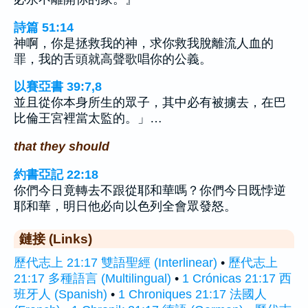
詩篇 51:14
神啊，你是拯救我的神，求你救我脫離流人血的
罪，我的舌頭就高聲歌唱你的公義。
以賽亞書 39:7,8
並且從你本身所生的眾子，其中必有被擄去，在巴
比倫王宮裡當太監的。」…
that they should
約書亞記 22:18
你們今日竟轉去不跟從耶和華嗎？你們今日既悖逆
耶和華，明日他必向以色列全會眾發怒。
鏈接 (Links)
歷代志上 21:17 雙語聖經 (Interlinear)
•
歷代志上
21:17 多種語言 (Multilingual)
•
1 Crónicas 21:17 西
班牙人 (Spanish)
•
1 Chroniques 21:17 法國人