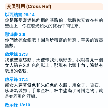
交叉引用 (Cross Ref)
以西結書 28:14
你是那受膏遮掩約櫃的基路伯，我將你安置在神的
聖山上，你在發光如火的寶石中間往來。
那鴻書 2:9
你們搶掠金銀吧！因為所積蓄的無窮，華美的寶器
無數。
啟示錄 17:3
我被聖靈感動，天使帶我到曠野去。我就看見一個
女人騎在朱紅色的獸上，那獸有七頭十角，遍體有
褻瀆的名號。
啟示錄 17:4
那女人穿著紫色和朱紅色的衣服，用金子、寶石、
珍珠為裝飾，手拿金杯，杯中盛滿了可憎之物，就
是她淫亂的汙穢。
啟示錄 18:10