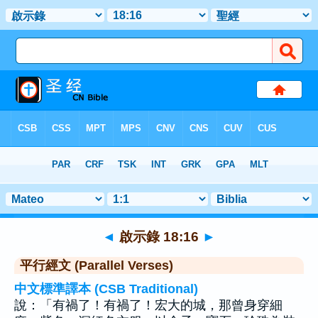
聖經
>
啟示錄
>
章 18
> 聖經金句 16
◄
啟示錄 18:16
►
平行經文 (Parallel Verses)
中文標準譯本 (CSB Traditional)
說：「有禍了！有禍了！宏大的城，那曾身穿細