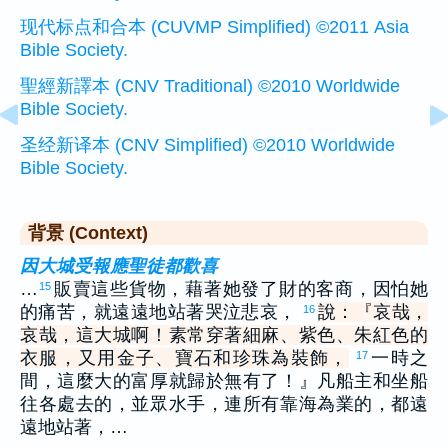
现代标点和合本 (CUVMP Simplified) ©2011 Asia
Bible Society.
聖經新譯本 (CNV Traditional) ©2010 Worldwide
Bible Society.
圣经新译本 (CNV Simplified) ©2010 Worldwide
Bible Society.
背景 (Context)
因大城受報應聖徒都歡喜
…
販賣這些貨物，藉著她發了財的客商，因怕她
15
的痛苦，就遠遠地站著哭泣悲哀，
說：『哀哉，
16
哀哉，這大城啊！素常穿著細麻、紫色、朱紅色的
衣服，又用金子、寶石和珍珠為裝飾，
一時之
17
間，這麼大的富厚就歸於無有了！』凡船主和坐船
往各處去的，並眾水手，連所有靠海為業的，都遠
遠地站著，…