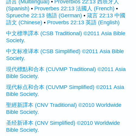
語言 (Multilingual)
•
Proverbios 22:13 西班牙人
(Spanish)
•
Proverbes 22:13 法國人 (French)
•
Sprueche 22:13 德語 (German)
•
箴言 22:13 中國
語文 (Chinese)
•
Proverbs 22:13 英語 (English)
中文標準譯本 (CSB Traditional) ©2011 Asia Bible
Society.
中文标准译本 (CSB Simplified) ©2011 Asia Bible
Society.
現代標點和合本 (CUVMP Traditional) ©2011 Asia
Bible Society.
现代标点和合本 (CUVMP Simplified) ©2011 Asia
Bible Society.
聖經新譯本 (CNV Traditional) ©2010 Worldwide
Bible Society.
圣经新译本 (CNV Simplified) ©2010 Worldwide
Bible Society.