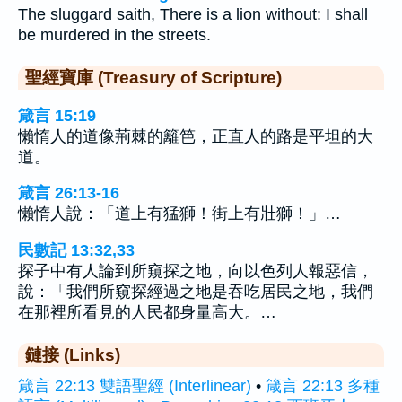
The sluggard saith, There is a lion without: I shall
be murdered in the streets.
聖經寶庫 (Treasury of Scripture)
箴言 15:19
懶惰人的道像荊棘的籬笆，正直人的路是平坦的大
道。
箴言 26:13-16
懶惰人說：「道上有猛獅！街上有壯獅！」…
民數記 13:32,33
探子中有人論到所窺探之地，向以色列人報惡信，
說：「我們所窺探經過之地是吞吃居民之地，我們
在那裡所看見的人民都身量高大。…
鏈接 (Links)
箴言 22:13 雙語聖經 (Interlinear)
•
箴言 22:13 多種