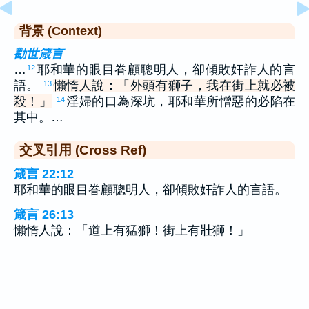
背景 (Context)
勸世箴言
…
耶和華的眼目眷顧聰明人，卻傾敗奸詐人的言
12
語。
懶惰人說：「外頭有獅子，我在街上就必被
13
殺！」
淫婦的口為深坑，耶和華所憎惡的必陷在
14
其中。…
交叉引用 (Cross Ref)
箴言 22:12
耶和華的眼目眷顧聰明人，卻傾敗奸詐人的言語。
箴言 26:13
懶惰人說：「道上有猛獅！街上有壯獅！」