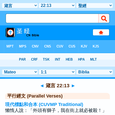
聖經
>
箴言
>
章 22
> 聖經金句 13
◄
箴言 22:13
►
平行經文 (Parallel Verses)
現代標點和合本 (CUVMP Traditional)
懶惰人說：「外頭有獅子，我在街上就必被殺！」