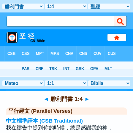
聖經
>
腓利門書
>
章 1
> 聖經金句 4
◄
腓利門書 1:4
►
平行經文 (Parallel Verses)
中文標準譯本 (CSB Traditional)
我在禱告中提到你的時候，總是感謝我的神，