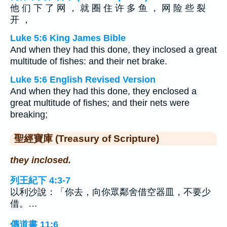
他 们 下 了 网 ， 就 圈 住 许 多 鱼 ， 网 险 些 裂
开 ，
Luke 5:6 King James Bible
And when they had this done, they inclosed a great
multitude of fishes: and their net brake.
Luke 5:6 English Revised Version
And when they had this done, they enclosed a
great multitude of fishes; and their nets were
breaking;
聖經寶庫 (Treasury of Scripture)
they inclosed.
列王紀下 4:3-7
以利沙說：「你去，向你眾鄰舍借空器皿，不要少
借。…
傳道書 11:6