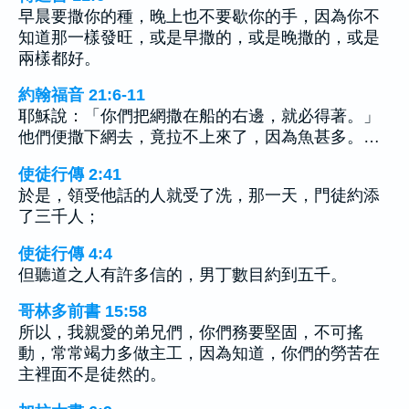
早晨要撒你的種，晚上也不要歇你的手，因為你不
知道那一樣發旺，或是早撒的，或是晚撒的，或是
兩樣都好。
約翰福音 21:6-11
耶穌說：「你們把網撒在船的右邊，就必得著。」
他們便撒下網去，竟拉不上來了，因為魚甚多。…
使徒行傳 2:41
於是，領受他話的人就受了洗，那一天，門徒約添
了三千人；
使徒行傳 4:4
但聽道之人有許多信的，男丁數目約到五千。
哥林多前書 15:58
所以，我親愛的弟兄們，你們務要堅固，不可搖
動，常常竭力多做主工，因為知道，你們的勞苦在
主裡面不是徒然的。