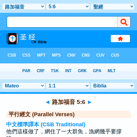
聖經
>
路加福音
>
章 5
> 聖經金句 6
◄
路加福音 5:6
►
平行經文 (Parallel Verses)
中文標準譯本 (CSB Traditional)
他們這樣做了，網住了一大群魚，漁網幾乎要撐