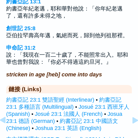
約書亞記 13:1
約書亞年紀老邁，耶和華對他說：「你年紀老邁
了，還有許多未得之地，
創世記 25:8
亞伯拉罕壽高年邁，氣絕而死，歸到他列祖那裡。
申命記 31:2
說：「我現在一百二十歲了，不能照常出入。耶和
華也曾對我說：『你必不得過這約旦河。』
stricken in age [heb] come into days
鏈接 (Links)
約書亞記 23:1 雙語聖經 (Interlinear)
•
約書亞記
23:1 多種語言 (Multilingual)
•
Josué 23:1 西班牙人
(Spanish)
•
Josué 23:1 法國人 (French)
•
Josua
23:1 德語 (German)
•
約書亞記 23:1 中國語文
(Chinese)
•
Joshua 23:1 英語 (English)