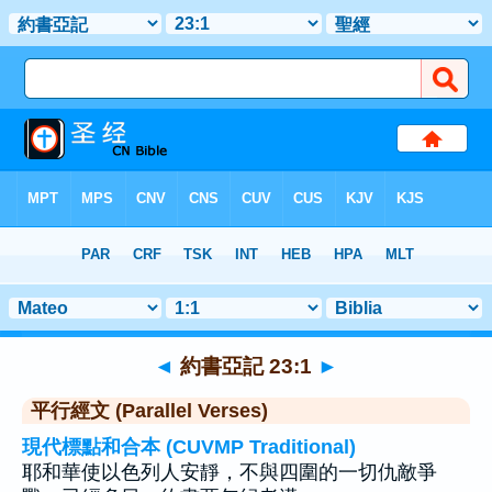
聖經
>
約書亞記
>
章 23
> 聖經金句 1
◄
約書亞記 23:1
►
平行經文 (Parallel Verses)
現代標點和合本 (CUVMP Traditional)
耶和華使以色列人安靜，不與四圍的一切仇敵爭