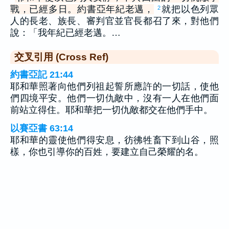
戰，已經多日。約書亞年紀老邁，
就把以色列眾
2
人的長老、族長、審判官並官長都召了來，對他們
說：「我年紀已經老邁。…
交叉引用 (Cross Ref)
約書亞記 21:44
耶和華照著向他們列祖起誓所應許的一切話，使他
們四境平安。他們一切仇敵中，沒有一人在他們面
前站立得住。耶和華把一切仇敵都交在他們手中。
以賽亞書 63:14
耶和華的靈使他們得安息，彷彿牲畜下到山谷，照
樣，你也引導你的百姓，要建立自己榮耀的名。