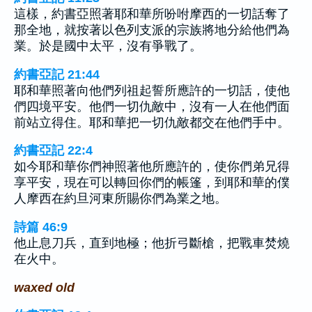
這樣，約書亞照著耶和華所吩咐摩西的一切話奪了
那全地，就按著以色列支派的宗族將地分給他們為
業。於是國中太平，沒有爭戰了。
約書亞記 21:44
耶和華照著向他們列祖起誓所應許的一切話，使他
們四境平安。他們一切仇敵中，沒有一人在他們面
前站立得住。耶和華把一切仇敵都交在他們手中。
約書亞記 22:4
如今耶和華你們神照著他所應許的，使你們弟兄得
享平安，現在可以轉回你們的帳篷，到耶和華的僕
人摩西在約旦河東所賜你們為業之地。
詩篇 46:9
他止息刀兵，直到地極；他折弓斷槍，把戰車焚燒
在火中。
waxed old