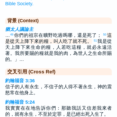
Bible Society.
背景 (Context)
猶太人議論主
…
你們的祖宗在曠野吃過嗎哪，還是死了；
這
49
50
是從天上降下來的糧，叫人吃了就不死。
我是從
51
天上降下來生命的糧，人若吃這糧，就必永遠活
著。我所要賜的糧就是我的肉，為世人之生命所賜
的。」…
交叉引用 (Cross Ref)
約翰福音 3:36
信子的人有永生，不信子的人得不著永生，神的震
怒常在他身上。
約翰福音 5:24
我實實在在地告訴你們：那聽我話又信差我來者
的，就有永生，不至於定罪，是已經出死入生了。