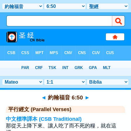
聖經
>
約翰福音
>
章 6
> 聖經金句 50
◄
約翰福音 6:50
►
平行經文 (Parallel Verses)
中文標準譯本 (CSB Traditional)
那從天上降下來、讓人吃了而不死的糧，就在這