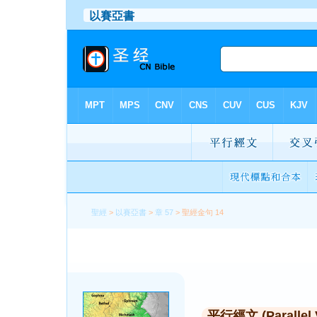
聖經
>
以賽亞書
>
章 57
> 聖經金句 14
平行經文 (Parallel 