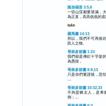
路加福音 3:5,6
一切山窪都要填滿，
為正直，高高低低的道
take
羅馬書 14:13
所以，我們不可再彼
跌人之物。
哥林多前書 1:23
我們卻是傳釘十字架
為愚拙，
哥林多前書 8:9,13
只是你們要謹慎，恐
…
哥林多前書 10:32,33
不拘是猶太人，是希
倒；…
哥林多後書 6:3