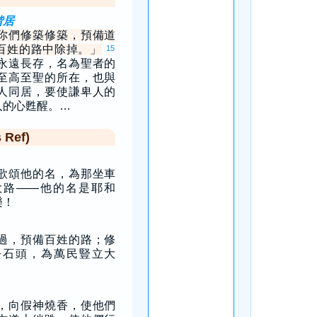
偕居
你們修築修築，預備道
百姓的路中除掉。」
15
永遠長存，名為聖者的
至高至聖的所在，也與
人同居，要使謙卑人的
人的心甦醒。…
Ref)
歌頌他的名，為那坐車
大路——他的名是耶和
樂！
過，預備百姓的路；修
去石頭，為萬民豎立大
，向假神燒香，使他們