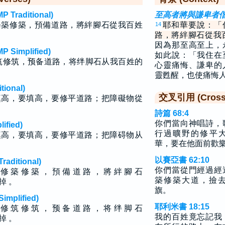
raditional)
至高者將與謙卑者
修築修築，預備道路，將絆腳石從我百姓
耶和華要說：「
14
路，將絆腳石從我
因為那至高至上，
implified)
如此說：「我住在
筑修筑，预备道路，将绊脚石从我百姓的
心靈痛悔、謙卑的
靈甦醒，也使痛悔
ional)
交叉引用 (Cross 
填高，要填高，要修平道路；把障礙物從
詩篇 68:4
你們當向神唱詩，
fied)
行過曠野的修平
填高，要填高，要修平道路；把障碍物从
華，要在他面前歡
以賽亞書 62:10
ditional)
你們當從門經過經
 修 築 修 築 ， 預 備 道 路 ， 將 絆 腳 石
築修築大道，撿
 掉 。
旗。
plified)
耶利米書 18:15
 修 筑 修 筑 ， 预 备 道 路 ， 将 绊 脚 石
我的百姓竟忘記我
 掉 。