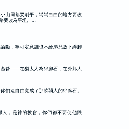
大小山岡都要削平，彎彎曲曲的地方要改
路要改為平坦。…
此論斷，寧可定意誰也不給弟兄放下絆腳
的基督——在猶太人為絆腳石，在外邦人
怕你們這自由竟成了那軟弱人的絆腳石。
臘人，是神的教會，你們都不要使他跌