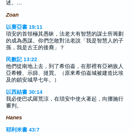
述。…
Zoan
以賽亞書 19:11
瑣安的首領極其愚昧，法老大有智慧的謀士所籌劃
的成為愚謀。你們怎敢對法老說「我是智慧人的子
孫，我是古王的後裔」？
民數記 13:22
他們從南地上去，到了希伯崙，在那裡有亞衲族人
亞希幔、示篩、撻買。（原來希伯崙城被建造比埃
及的鎖安城早七年。）
以西結書 30:14
我必使巴忒羅荒涼，在瑣安中使火著起，向挪施行
審判。
Hanes
耶利米書 43:7