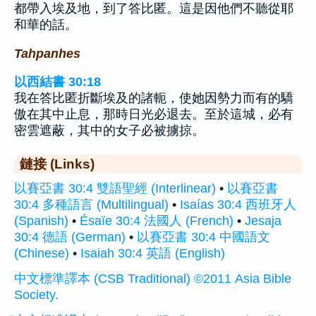
都帶入埃及地，到了答比匿。這是因他們不聽從耶
和華的話。
Tahpanhes
以西結書 30:18
我在答比匿折斷埃及的諸軛，使她因勢力而有的驕
傲在其中止息，那時日光必退去。至於這城，必有
密雲遮蔽，其中的女子必被擄掠。
鏈接 (Links)
以賽亞書 30:4 雙語聖經 (Interlinear)
•
以賽亞書
30:4 多種語言 (Multilingual)
•
Isaías 30:4 西班牙人
(Spanish)
•
Ésaïe 30:4 法國人 (French)
•
Jesaja
30:4 德語 (German)
•
以賽亞書 30:4 中國語文
(Chinese)
•
Isaiah 30:4 英語 (English)
中文標準譯本 (CSB Traditional) ©2011 Asia Bible
Society.