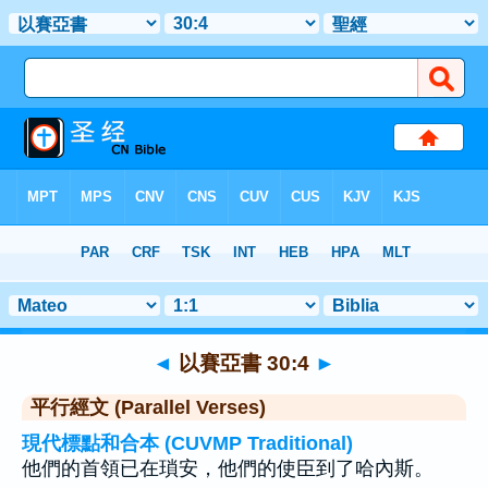
聖經
>
以賽亞書
>
章 30
> 聖經金句 4
◄
以賽亞書 30:4
►
平行經文 (Parallel Verses)
現代標點和合本 (CUVMP Traditional)
他們的首領已在瑣安，他們的使臣到了哈內斯。