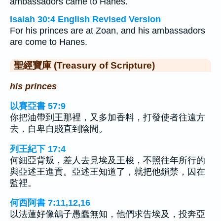
ambassadors came to Hanes.
Isaiah 30:4 English Revised Version
For his princes are at Zoan, and his ambassadors
are come to Hanes.
聖經寶庫 (Treasury of Scripture)
his princes
以賽亞書 57:9
你把油帶到王那裡，又多加香料，打發使者往遠方
去，自卑自賤直到陰間。
列王紀下 17:4
何細亞背叛，差人去見埃及王梭，不照往年所行的
與亞述王進貢。亞述王知道了，就把他鎖禁，囚在
監裡。
何西阿書 7:11,12,16
以法蓮好像鴿子愚蠢無知，他們求告埃及，投奔亞