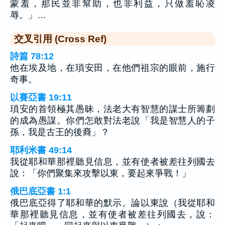
蒙羞，那民並非幫助，也非利益，只做羞恥凌
辱。」…
交叉引用 (Cross Ref)
詩篇 78:12
他在埃及地，在瑣安田，在他們祖宗的眼前，施行
奇事。
以賽亞書 19:11
瑣安的首領極其愚昧，法老大有智慧的謀士所籌劃
的成為愚謀。你們怎敢對法老說「我是智慧人的子
孫，我是古王的後裔」？
耶利米書 49:14
我從耶和華那裡聽見信息，並有使者被差往列國去
說：「你們聚集來攻擊以東，要起來爭戰！」
俄巴底亞書 1:1
俄巴底亞得了耶和華的默示。論以東說（我從耶和
華那裡聽見信息，並有使者被差往列國去，說：