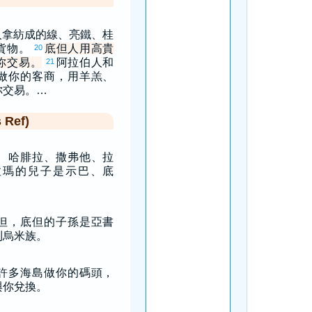
人拿紡成的線、亮鐵、桂
貨物。
底但人用高貴
20
你交易。
阿拉伯人和
21
做你的客商，用羊羔、
你交易。…
Ref)
、哈腓拉、撒弗他、拉
拉瑪的兒子是示巴、底
但，底但的子孫是亞書
利烏米族。
許多海島做你的碼頭，
與你兌換。