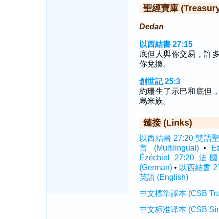
聖經寶庫 (Treasury o
Dedan
以西結書 27:15
底但人與你交易，許
你兌換。
創世記 25:3
約珊生了示巴和底但
烏米族。
鏈接 (Links)
以西結書 27:20 雙語聖經 (
言 (Multilingual)
•
E
Ézéchiel 27:20 法國
(German)
•
以西結書 27:
英語 (English)
中文標準譯本 (CSB Traditi
中文标准译本 (CSB Simplif