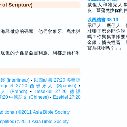
f Scripture)
威但人和雅完人
皮、菖蒲兌換你的
以西結書 38:13
示巴人、底但人、
壯獅子都必問你說
多海島做你的碼頭，他們拿象牙、烏木與
嗎？你聚集軍隊要
金銀，擄去牲畜、
寶為擄物嗎？」』
，底但的子孫是亞書利族、利都是族和利
Interlinear)
•
以西結書 27:20 多種語
zequiel 27:20 西班牙人 (Spanish)
•
人 (French)
•
Hesekiel 27:20 德語
20 中國語文 (Chinese)
•
Ezekiel 27:20
onal) ©2011 Asia Bible Society.
ied) ©2011 Asia Bible Society.