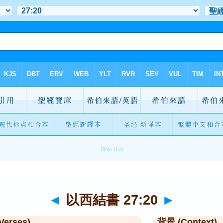
◄
以西結書 27:20
►
Verses)
背景 (Context)