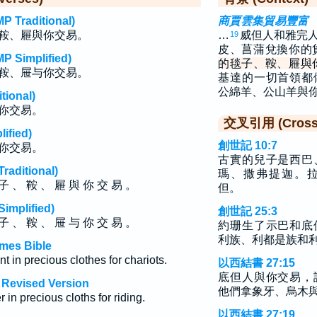
raditional)
商賈雲集貿易豐富
鞍、屜與你交易。
…
威但人和雅完
19
皮、菖蒲兌換你的
implified)
的毯子、鞍、屜與
鞍、屉与你交易。
基達的一切首領都
公綿羊、公山羊與
ional)
你交易。
交叉引用 (Cross 
fied)
創世記 10:7
你交易。
古實的兒子是西巴
ditional)
瑪、撒弗提迦。
子 、 鞍 、 屜 與 你 交 易 。
但。
plified)
創世記 25:3
子 、 鞍 、 屉 与 你 交 易 。
約珊生了示巴和底
利族、利都是族和
ames Bible
t in precious clothes for chariots.
以西結書 27:15
底但人與你交易，
h Revised Version
他們拿象牙、烏木
 in precious cloths for riding.
以西結書 27:19