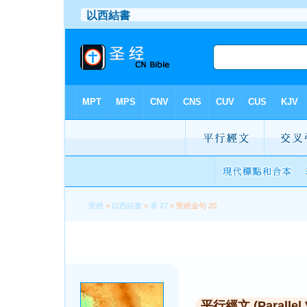
聖經
>
以西結書
>
章 27
> 聖經金句 20
平行經文 (Parallel 