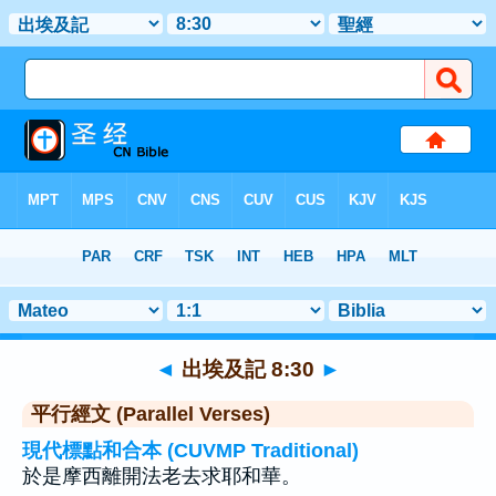
聖經
>
出埃及記
>
章 8
> 聖經金句 30
◄
出埃及記 8:30
►
平行經文 (Parallel Verses)
現代標點和合本 (CUVMP Traditional)
於是摩西離開法老去求耶和華。