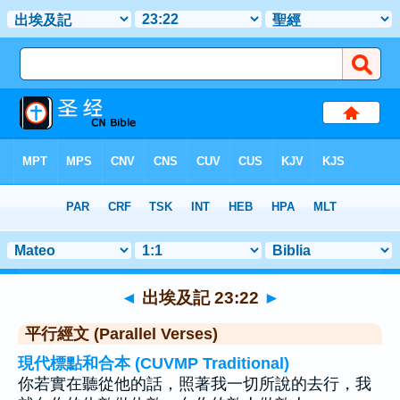
聖經
>
出埃及記
>
章 23
> 聖經金句 22
◄
出埃及記 23:22
►
平行經文 (Parallel Verses)
現代標點和合本 (CUVMP Traditional)
你若實在聽從他的話，照著我一切所說的去行，我