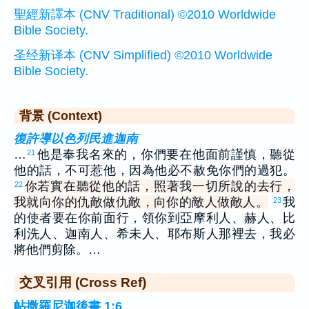
聖經新譯本 (CNV Traditional) ©2010 Worldwide
Bible Society.
圣经新译本 (CNV Simplified) ©2010 Worldwide
Bible Society.
背景 (Context)
復許導以色列民進迦南
…
他是奉我名來的，你們要在他面前謹慎，聽從
21
他的話，不可惹他，因為他必不赦免你們的過犯。
你若實在聽從他的話，照著我一切所說的去行，
22
我就向你的仇敵做仇敵，向你的敵人做敵人。
我
23
的使者要在你前面行，領你到亞摩利人、赫人、比
利洗人、迦南人、希未人、耶布斯人那裡去，我必
將他們剪除。…
交叉引用 (Cross Ref)
帖撒羅尼迦後書 1:6