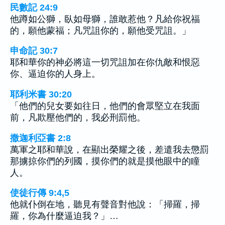
民數記 24:9
他蹲如公獅，臥如母獅，誰敢惹他？凡給你祝福
的，願他蒙福；凡咒詛你的，願他受咒詛。」
申命記 30:7
耶和華你的神必將這一切咒詛加在你仇敵和恨惡
你、逼迫你的人身上。
耶利米書 30:20
「他們的兒女要如往日，他們的會眾堅立在我面
前，凡欺壓他們的，我必刑罰他。
撒迦利亞書 2:8
萬軍之耶和華說，在顯出榮耀之後，差遣我去懲罰
那擄掠你們的列國，摸你們的就是摸他眼中的瞳
人。
使徒行傳 9:4,5
他就仆倒在地，聽見有聲音對他說：「掃羅，掃
羅，你為什麼逼迫我？」…