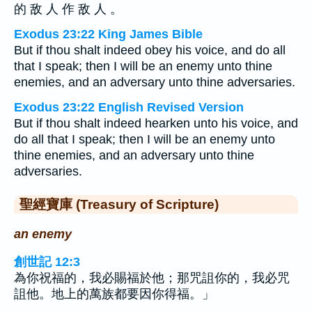
的 敌 人 作 敌 人 。
Exodus 23:22 King James Bible
But if thou shalt indeed obey his voice, and do all
that I speak; then I will be an enemy unto thine
enemies, and an adversary unto thine adversaries.
Exodus 23:22 English Revised Version
But if thou shalt indeed hearken unto his voice, and
do all that I speak; then I will be an enemy unto
thine enemies, and an adversary unto thine
adversaries.
聖經寶庫 (Treasury of Scripture)
an enemy
創世記 12:3
為你祝福的，我必賜福於他；那咒詛你的，我必咒
詛他。地上的萬族都要因你得福。」