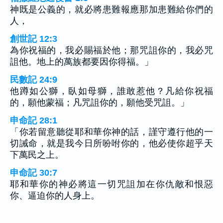
神既是公義的，就必將患難報應那加患難給你們的
人，
創世記 12:3
為你祝福的，我必賜福於他；那咒詛你的，我必咒
詛他。地上的萬族都要因你得福。」
民數記 24:9
他蹲如公獅，臥如母獅，誰敢惹他？凡給你祝福
的，願他蒙福；凡咒詛你的，願他受咒詛。」
申命記 28:1
「你若留意聽從耶和華你神的話，謹守遵行他的一
切誡命，就是我今日所吩咐你的，他必使你超乎天
下萬民之上。
申命記 30:7
耶和華你的神必將這一切咒詛加在你仇敵和恨惡
你、逼迫你的人身上。