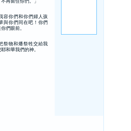
，不再留住你們。」
我容你們和你們婦人孩
華與你們同在吧！你們
在你們眼前。
把祭物和燔祭牲交給我
祀耶和華我們的神。