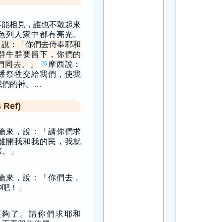
不能相見，誰也不敢起來
色列人家中都有亮光。
，說：「你們去侍奉耶和
群牛群要留下，你們的
們同去。」
摩西說：
25
燔祭牲交給我們，使我
我們的神。…
Ref)
倫來，說：「請你們求
離開我和我的民，我就
華。」
倫來，說：「你們去，
神吧！」
經夠了。請你們求耶和