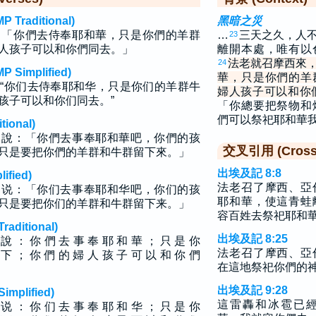
raditional)
黑暗之災
：「你們去侍奉耶和華，只是你們的羊群
…
三天之久，人
23
人孩子可以和你們同去。」
離開本處，唯有以
法老就召摩西來
24
implified)
華，只是你們的羊
“你们去侍奉耶和华，只是你们的羊群牛
婦人孩子可以和你
孩子可以和你们同去。”
「你總要把祭物和
們可以祭祀耶和華
ional)
，說：「你們去事奉耶和華吧，你們的孩
交叉引用 (Cross 
只是要把你們的羊群和牛群留下來。」
出埃及記 8:8
fied)
法老召了摩西、亞
，说：「你们去事奉耶和华吧，你们的孩
耶和華，使這青蛙
只是要把你们的羊群和牛群留下来。」
容百姓去祭祀耶和
ditional)
出埃及記 8:25
 說 ： 你 們 去 事 奉 耶 和 華 ； 只 是 你
法老召了摩西、亞
 下 ； 你 們 的 婦 人 孩 子 可 以 和 你 們
在這地祭祀你們的
出埃及記 9:28
plified)
這雷轟和冰雹已
 说 ： 你 们 去 事 奉 耶 和 华 ； 只 是 你