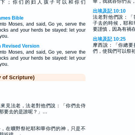
華，我就容你們去
 下 ； 你 们 的 妇 人 孩 子 可 以 和 你 们
出埃及記 10:10
法老對他們說：「
ames Bible
子去的時候，耶和
nto Moses, and said, Go ye, serve the
要謹慎，因為有禍
ocks and your herds be stayed: let your
 you.
出埃及記 10:25
摩西說：「你總要
 Revised Version
們，使我們可以祭
nto Moses, and said, Go ye, serve the
ocks and your herds be stayed: let your
 you.
f Scripture)
回來見法老，法老對他們說：「你們去侍
那要去的是誰呢？」…
去，在曠野祭祀耶和華你們的神，只是不
我祈禱。」