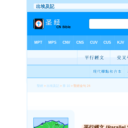
聖經
>
出埃及記
>
章 10
> 聖經金句 24
平行經文 (Parallel 