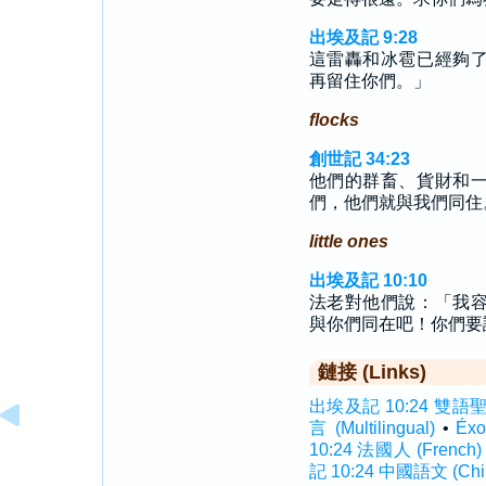
出埃及記 9:28
這雷轟和冰雹已經夠
再留住你們。」
flocks
創世記 34:23
他們的群畜、貨財和
們，他們就與我們同住
little ones
出埃及記 10:10
法老對他們說：「我
與你們同在吧！你們要
鏈接 (Links)
出埃及記 10:24 雙語聖經 (
言 (Multilingual)
•
Éx
10:24 法國人 (French)
記 10:24 中國語文 (Chi