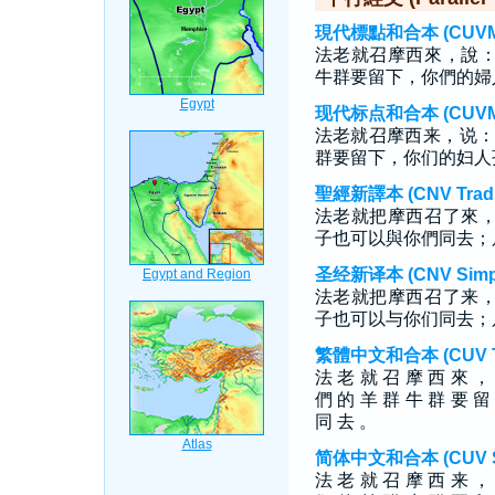
現代標點和合本 (CUVMP T
法老就召摩西來，說
牛群要留下，你們的婦
现代标点和合本 (CUVMP S
法老就召摩西来，说：
群要留下，你们的妇人
聖經新譯本 (CNV Tradit
法老就把摩西召了來
子也可以與你們同去；
圣经新译本 (CNV Simpli
法老就把摩西召了来
子也可以与你们同去；
繁體中文和合本 (CUV Tra
法 老 就 召 摩 西 來 ，
們 的 羊 群 牛 群 要 留
同 去 。
简体中文和合本 (CUV Sim
法 老 就 召 摩 西 来 ，