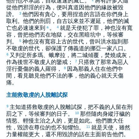
他們也不承認，自取速速的滅亡。
將有許多人隨
從他們邪淫的行為，便叫真道因他們的緣故被毀
謗。
他們因有貪心，要用捏造的言語在你們身上
3
取利。他們的刑罰，自古以來並不遲延，他們的滅
亡也必速速來到
。
就是天使犯了罪，神也沒有寬
a
4
容，曾把他們丟在地獄，交在黑暗坑中，等候審
判。
神也沒有寬容上古的世代，曾叫洪水臨到那
5
不敬虔的世代，卻保護了傳義道的
挪亞
一家八口。
又判定
所多瑪
、
蛾摩拉
，將二城傾覆，焚燒成灰，
6
作為後世不敬虔人的鑒戒；
只搭救了那常為惡人
7
淫行憂傷的義人
羅得
，
因為那義人住在他們中
8
間，看見聽見他們不法的事，他的義心就天天傷
痛。
主能救敬虔的人脫離試探
主知道搭救敬虔的人脫離試探，把不義的人留在刑
9
罰之下，等候審判的日子。
那些隨肉身縱汙穢的
10
情慾、輕慢主治之人的，更是如此。他們膽大任
性，毀謗在尊位的也不知懼怕。
就是天使，雖然
11
力量權能更大，還不用毀謗的話在主面前告他們。