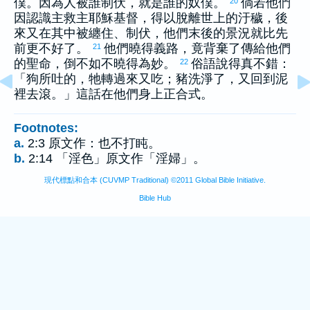
僕。因為人被誰制伏，就是誰的奴僕。
倘若他們
20
因認識主救主耶穌基督，得以脫離世上的汙穢，後
來又在其中被纏住、制伏，他們末後的景況就比先
前更不好了。
他們曉得義路，竟背棄了傳給他們
21
的聖命，倒不如不曉得為妙。
俗語說得真不錯：
22
「狗所吐的，牠轉過來又吃；豬洗淨了，又回到泥
裡去滾。」這話在他們身上正合式。
Footnotes:
a.
2:3 原文作：也不打盹。
b.
2:14 「淫色」原文作「淫婦」。
現代標點和合本 (CUVMP Traditional) ©2011 Global Bible Initiative.
Bible Hub