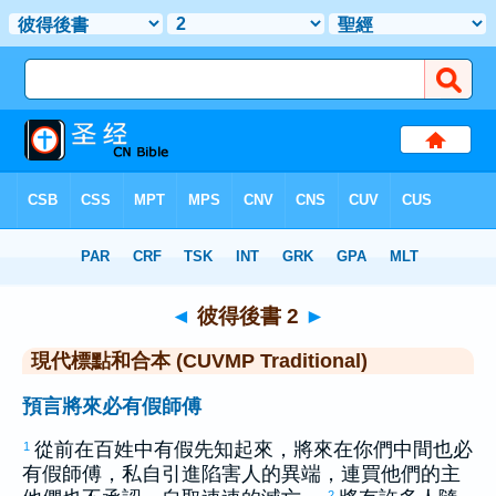
聖經
>
CUVMPT
> 彼得後書 2
◄
彼得後書 2
►
現代標點和合本 (CUVMP Traditional)
預言將來必有假師傅
從前在百姓中有假先知起來，將來在你們中間也必
1
有假師傅，私自引進陷害人的異端，連買他們的主
2