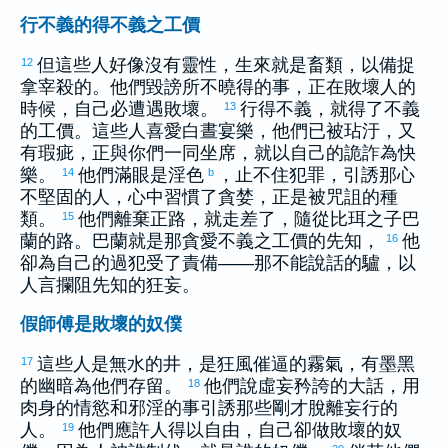
行不義的得不義之工價
但這些人好像沒有靈性，生來就是畜類，以備捉
12
拿宰殺的。他們毀謗所不曉得的事，正在敗壞人的
時候，自己必遭遇敗壞。
行得不義，就得了不義
13
的工價。這些人喜愛白晝宴樂，他們已被玷汙，又
有瑕疵，正與你們一同坐席，就以自己的詭詐為快
樂。
他們滿眼是淫色
，止不住犯罪，引誘那心
14
b
不堅固的人，心中習慣了貪婪，正是被咒詛的種
類。
他們離棄正路，就走差了，隨從
比珥
之子
巴
15
蘭
的路。
巴蘭
就是那貪愛不義之工價的先知，
他
16
卻為自己的過犯受了責備——那不能說話的驢，以
人言攔阻先知的狂妄。
假師傅是敗壞的奴僕
這些人是無水的井，是狂風催逼的霧氣，有墨黑
17
的幽暗為他們存留。
他們說虛妄矜誇的大話，用
18
肉身的情慾和邪淫的事引誘那些剛才脫離妄行的
人。
他們應許人得以自由，自己卻做敗壞的奴
19