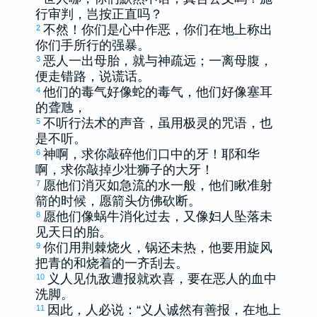
行审判，岂按正直吗？
不然！你们是心中作恶，你们在地上称出
2
你们手所行的强暴。
恶人一出母胎，就与神疏远；一离母腹，
3
便走错路，说谎话。
他们的毒气好像蛇的毒气，他们好像塞耳
4
的聋虺，
不听行法术的声音，虽用极灵的咒语，也
5
是不听。
神啊，求你敲碎他们口中的牙！耶和华
6
啊，求你敲掉少壮狮子的大牙！
愿他们消灭如急流的水一般，他们瞅准射
7
箭的时候，愿箭头仿佛砍断。
愿他们像蜗牛消化过去，又像妇人坠落未
8
见天日的胎。
你们用荆棘烧火，锅还未热，他要用旋风
9
把青的和烧着的一齐刮去。
义人见仇敌遭报就欢喜，要在恶人的血中
10
洗脚。
因此，人必说：“义人诚然有善报，在地上
11