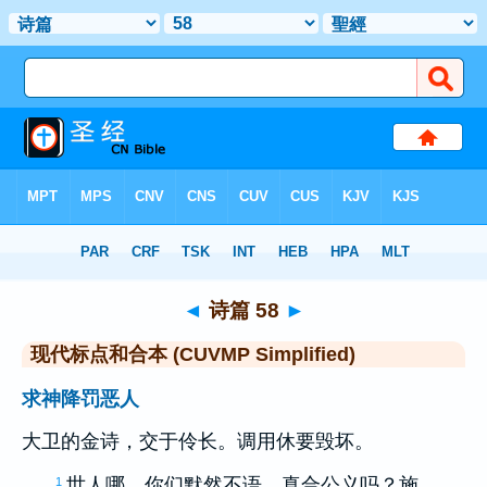
圣经
>
CUVMPS
> 诗篇 58
◄
诗篇 58
►
现代标点和合本 (CUVMP Simplified)
求神降罚恶人
大卫
的金诗，交于伶长。调用休要毁坏。
世人哪，你们默然不语，真合公义吗？施
1