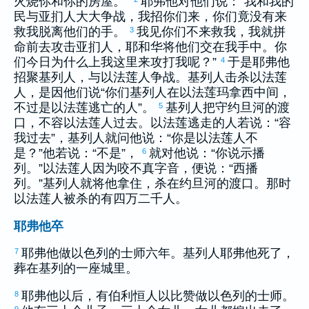
火烧你和你的房屋。”
耶弗他
对他们说：“我和我的
民与
亚扪
人大大争战，我招你们来，你们竟没有来
救我脱离他们的手。
我见你们不来救我，我就拼
3
命前去攻击
亚扪
人，耶和华将他们交在我手中。你
们今日为什么上我这里来攻打我呢？”
于是
耶弗他
4
招聚
基列
人，与
以法莲
人争战。
基列
人击杀
以法莲
人，是因他们说“你们
基列
人在
以法莲
玛拿西
中间，
不过是
以法莲
逃亡的人”。
基列
人把守
约旦
河的渡
5
口，不容
以法莲
人过去。
以法莲
逃走的人若说：“容
我过去”，
基列
人就问他说：“你是
以法莲
人不
是？”他若说：“不是”，
就对他说：“你说
示播
6
列
。”
以法莲
人因为咬不真字音，便说：“
西播
列
。”
基列
人就将他拿住，杀在
约旦
河的渡口。那时
以法莲
人被杀的有四万二千人。
耶弗他卒
耶弗他
做
以色列
的士师六年。
基列
人
耶弗他
死了，
7
葬在
基列
的一座城里。
耶弗他
以后，有
伯利恒
人
以比赞
做
以色列
的士师。
8
9