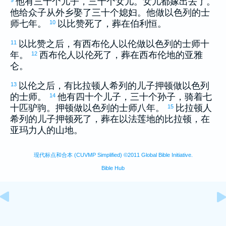
他有三十个儿子，三十个女儿。女儿都嫁出去了。
他给众子从外乡娶了三十个媳妇。他做
以色列
的士
师七年。
以比赞
死了，葬在
伯利恒
。
10
以比赞
之后，有
西布伦
人
以伦
做
以色列
的士师十
11
年。
西布伦
人
以伦
死了，葬在
西布伦
地的
亚雅
12
仑
。
以伦
之后，有
比拉顿
人
希列
的儿子
押顿
做
以色列
13
的士师。
他有四十个儿子，三十个孙子，骑着七
14
十匹驴驹。
押顿
做
以色列
的士师八年。
比拉顿
人
15
希列
的儿子
押顿
死了，葬在
以法莲
地的
比拉顿
，在
亚玛力
人的山地。
现代标点和合本 (CUVMP Simplified) ©2011 Global Bible Initiative.
Bible Hub