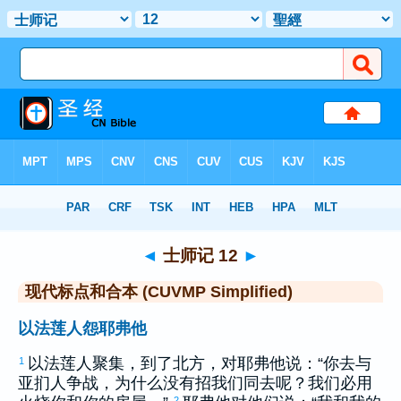
圣经
>
CUVMPS
> 士师记 12
◄
士师记 12
►
现代标点和合本 (CUVMP Simplified)
以法莲人怨耶弗他
以法莲
人聚集，到了北方，对
耶弗他
说：“你去与
1
亚扪
人争战，为什么没有招我们同去呢？我们必用
2