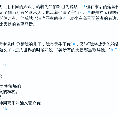
代，用不同的方式，藉着先知们对祖先说话，
但在末后的这些
2
定了他为万有的继承人，也藉着他造了宇宙
。
他是神荣耀的
c
3
托住万有。他成就了洁净罪孽的事
，就坐在高天至尊者的右边
d
比天使的名更尊贵。
使说过“你是我的儿子，我今天生了你”
，又说“我将成为他的
e
领长子
进入世界的时候却说：“神所有的天使都当敬拜他。”
g
h
7
风，
。”
i
说：
是永永远远的；
义的权杖。
恶
，
j
神用喜乐的油来膏立你，
。”
k