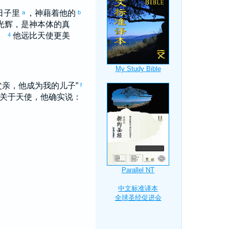
日子里
，神藉着他的
a
b
光辉，是神本体的真
。
他远比天使更美
4
父亲，他成为我的儿子”
f
关于天使，他确实说：