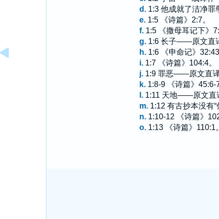
d.
1:3 他成就了洁净
e.
1:5 《诗篇》2:7。
f.
1:5 《撒母耳记下》7
g.
1:6 长子——原文直
h.
1:6 《申命记》32:
i.
1:7 《诗篇》104:4。
j.
1:9 罪恶——原文直译
k.
1:8-9 《诗篇》45:6-
l.
1:11 天地——原文直
m.
1:12 有古抄本没有
n.
1:10-12 《诗篇》102
o.
1:13 《诗篇》110:1