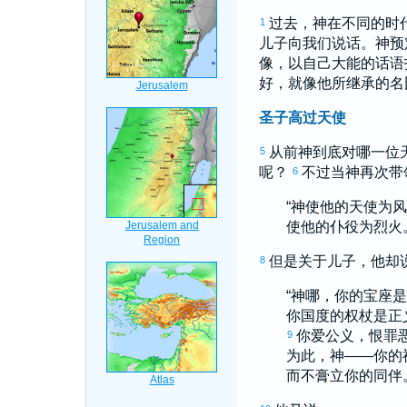
过去，神在不同的时
1
儿子向我们说话。神预
像，以自己大能的话语
好，就像他所继承的名
圣子高过天使
从前神到底对哪一位天
5
呢？
不过当神再次带
6
“神使他的天使为
使他的仆役为烈火
但是关于儿子，他却
8
“神哪，你的宝座
你国度的权杖是正
你爱公义，恨罪
9
为此，神——你的
而不膏立你的同伴