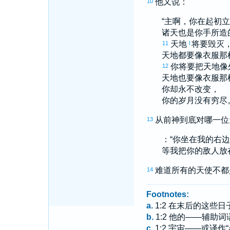
他又说：
10
“主啊，你在起初
诸天也是你手所造
天地
将要毁灭
11
l
天地都要像衣服那
你将要把天地像
12
天地也要像衣服那
你却永不改变，
你的岁月没有穷尽
从前神到底对哪一位
13
：“你坐在我的右
等我把你的敌人放
难道所有的天使不都
14
Footnotes:
a.
1:2 在末后的这些
b.
1:2 他的——辅助词
c.
1:2 宇宙——或译作