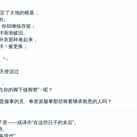
立定了大地的根基，
的。
，你却继续存留；
样渐渐破旧。
外衣那样卷起来，
样
被更换；
m
。”
n
天使说过
边，
在你的脚下做脚凳”
呢？
o
是服事的灵、奉差派服事那些将要继承救恩的人吗？
日子里——或译作“在这些日子的末后”。
语。
“各世代”。