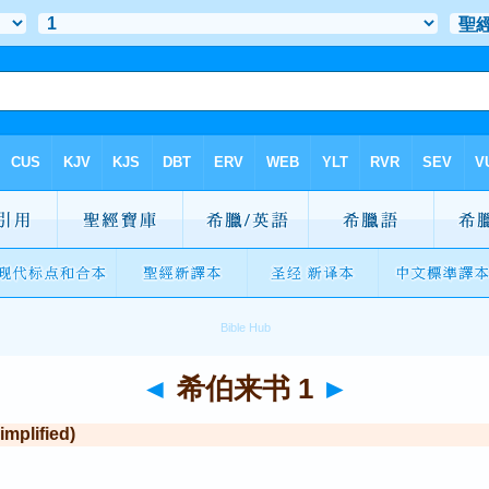
◄
希伯来书 1
►
plified)