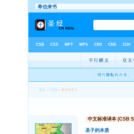
圣经
>
CSBS
> 希伯来书 1
中文标准译本 (CSB Sim
圣子的本质