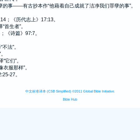
罪孽的事——有古抄本作“他藉着自己成就了洁净我们罪孽的事”。
:14；《历代志上》17:13。
译“首生者”。
43；《诗篇》97:7。
“不法”。
7。
译“它们”。
“像衣服那样”。
:25-27。
。
中文标准译本 (CSB Simplified) ©2011 Global Bible Initiative.
Bible Hub