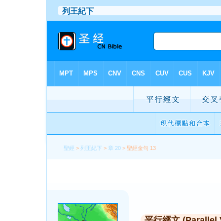
聖經
>
列王紀下
>
章 20
> 聖經金句 13
平行經文 (Parallel 