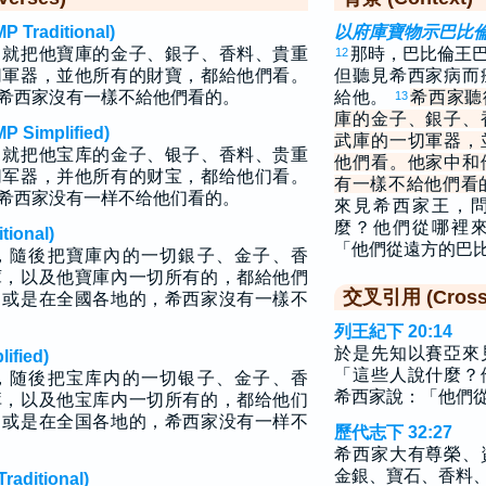
raditional)
以府庫寶物示巴比
，就把他寶庫的金子、銀子、香料、貴重
那時，巴比倫王
12
切軍器，並他所有的財寶，都給他們看。
但聽見希西家病而
希西家沒有一樣不給他們看的。
給他。
希西家聽
13
庫的金子、銀子、
implified)
武庫的一切軍器，
，就把他宝库的金子、银子、香料、贵重
他們看。他家中和
切军器，并他所有的财宝，都给他们看。
有一樣不給他們看
希西家没有一样不给他们看的。
來見希西家王，
麼？他們從哪裡
ional)
「他們從遠方的巴
，隨後把寶庫內的一切銀子、金子、香
庫，以及他寶庫內一切所有的，都給他們
交叉引用 (Cross 
中或是在全國各地的，希西家沒有一樣不
列王紀下 20:14
於是先知以賽亞來
fied)
「這些人說什麼？
，随後把宝库内的一切银子、金子、香
希西家說：「他們
库，以及他宝库内一切所有的，都给他们
中或是在全国各地的，希西家没有一样不
歷代志下 32:27
希西家大有尊榮、
金銀、寶石、香料
ditional)