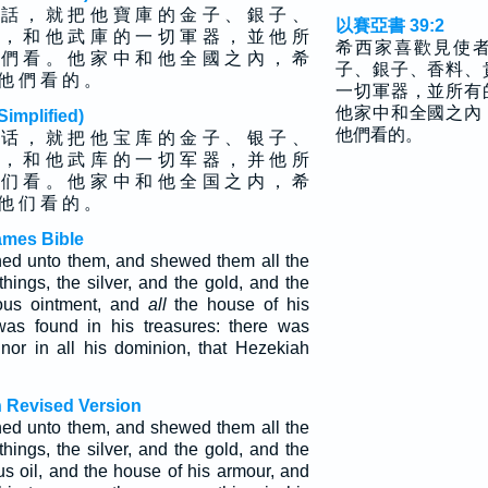
 話 ， 就 把 他 寶 庫 的 金 子 、 銀 子 、
以賽亞書 39:2
 ， 和 他 武 庫 的 一 切 軍 器 ， 並 他 所
希西家喜歡見使
 們 看 。 他 家 中 和 他 全 國 之 內 ， 希
子、銀子、香料、
 他 們 看 的 。
一切軍器，並所有
他家中和全國之內
plified)
他們看的。
 话 ， 就 把 他 宝 库 的 金 子 、 银 子 、
 ， 和 他 武 库 的 一 切 军 器 ， 并 他 所
 们 看 。 他 家 中 和 他 全 国 之 内 ， 希
 他 们 看 的 。
ames Bible
ed unto them, and shewed them all the
hings, the silver, and the gold, and the
ious ointment, and
all
the house of his
was found in his treasures: there was
 nor in all his dominion, that Hezekiah
h Revised Version
ed unto them, and shewed them all the
hings, the silver, and the gold, and the
us oil, and the house of his armour, and