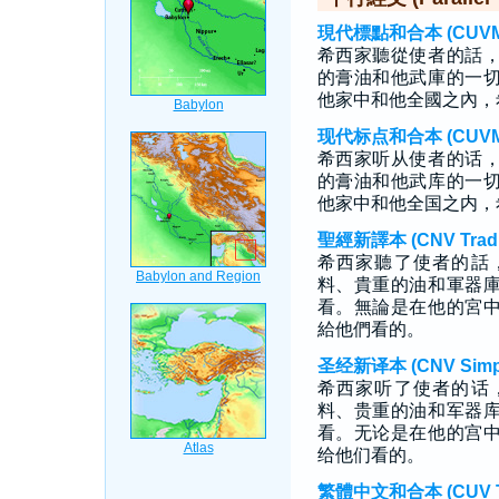
現代標點和合本 (CUVMP T
希西家聽從使者的話
的膏油和他武庫的一
他家中和他全國之內，
现代标点和合本 (CUVMP S
希西家听从使者的话
的膏油和他武库的一
他家中和他全国之内，
聖經新譯本 (CNV Tradit
希西家聽了使者的話
料、貴重的油和軍器
看。無論是在他的宮
給他們看的。
圣经新译本 (CNV Simpli
希西家听了使者的话
料、贵重的油和军器
看。无论是在他的宫
给他们看的。
繁體中文和合本 (CUV Tra