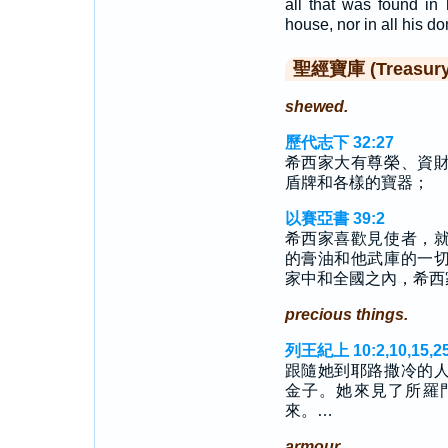
all that was found in 
house, nor in all his 
聖經寶庫 (Treasury o
shewed.
歷代志下 32:27
希西家大有尊榮、資
盾牌和各樣的寶器；
以賽亞書 39:2
希西家喜歡見使者，
的膏油和他武庫的一
家中和全國之內，希西
precious things.
列王紀上 10:2,10,15,2
跟隨她到耶路撒冷的
金子。她來見了所羅
來。…
armour.