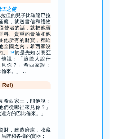
倫王之使
巴拉但的兒子比羅達巴拉
痊癒，就送書信和禮物
從使者的話，就把他寶
香料、貴重的膏油和他
並他所有的財寶，都給
他全國之內，希西家沒
的。
於是先知以賽亞
14
問他說：「這些人說什
來見你？」希西家說：
比倫來。」…
Ref)
見希西家王，問他說：
他們從哪裡來見你？」
從遠方的巴比倫來。」
資財，建造府庫，收藏
、盾牌和各樣的寶器；