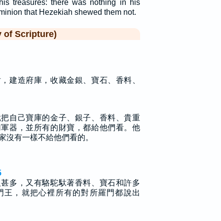
his treasures: there was nothing in his
dominion that Hezekiah shewed them not.
f Scripture)
財，建造府庫，收藏金銀、寶石、香料、
就把自己寶庫的金子、銀子、香料、貴重
切軍器，並所有的財寶，都給他們看。他
家沒有一樣不給他們看的。
5
人甚多，又有駱駝馱著香料、寶石和許多
門王，就把心裡所有的對所羅門都說出