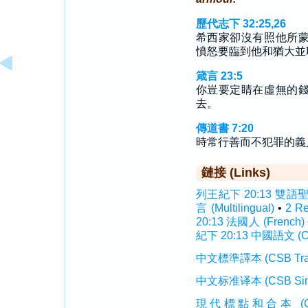
歷代志下 32:25,26
希西家卻沒有照他所
憤怒要臨到他和猶大並
箴言 23:5
你豈要定睛在虛無的
去。
傳道書 7:20
時常行善而不犯罪的義
鏈接 (Links)
列王紀下 20:13 雙語聖經 (
言 (Multilingual)
•
2 R
20:13 法國人 (French)
紀下 20:13 中國語文 (Ch
中文標準譯本 (CSB Traditi
中文标准译本 (CSB Simplif
現代標點和合本 (CUVMP T