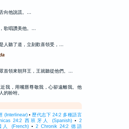
舌向他說謊。…
，歌唱讚美他。…
是人聽了道，立刻歡喜領受，…
ada
眾首領來朝拜王，王就聽從他們。…
親近我，用嘴唇尊敬我，心卻遠離我。他
人的吩咐。
nterlinear)
•
歷代志下 24:2 多種語言
ónicas 24:2 西班牙人 (Spanish)
•
2
國人 (French)
•
2 Chronik 24:2 德語