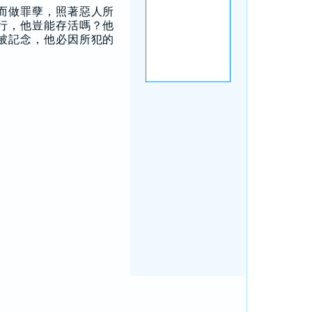
而做罪孽，照著惡人所
行，他豈能存活嗎？他
被記念，他必因所犯的
。