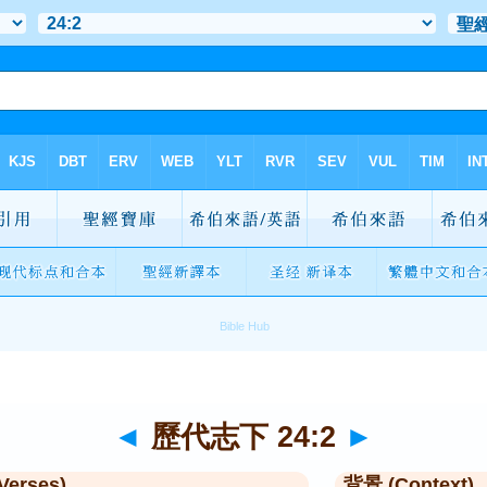
◄
歷代志下 24:2
►
Verses)
背景 (Context)