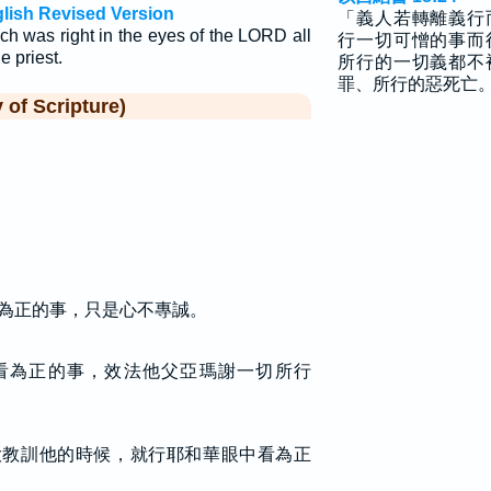
glish Revised Version
「義人若轉離義行
ch was right in the eyes of the LORD all
行一切可憎的事而
e priest.
所行的一切義都不
罪、所行的惡死亡
f Scripture)
為正的事，只是心不專誠。
看為正的事，效法他父亞瑪謝一切所行
大教訓他的時候，就行耶和華眼中看為正