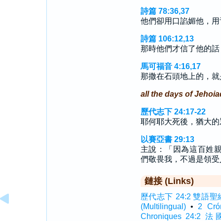
詩篇 78:36,37
他們卻用口諂媚他，用
詩篇 106:12,13
那時他們才信了他的話
馬可福音 4:16,17
那撒在石頭地上的，就
all the days of Jehoi
歷代志下 24:17-22
耶何耶大死後，猶大的
以賽亞書 29:13
主說：「因為這百姓
們敬畏我，不過是領受
鏈接 (Links)
歷代志下 24:2 雙語聖經 (I
(Multilingual)
•
2 Cr
Chroniques 24:2 法