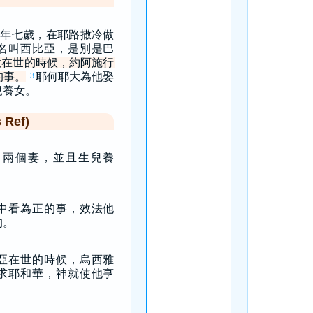
年七歲，在耶路撒冷做
名叫西比亞，是別是巴
大在世的時候，約阿施行
的事。
耶何耶大為他娶
3
兒養女。
Ref)
了兩個妻，並且生兒養
中看為正的事，效法他
的。
亞在世的時候，烏西雅
求耶和華，神就使他亨