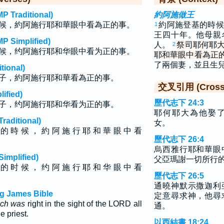
raditional)
約阿施做王
候，約阿施行耶和華眼中看為正的事。
約阿施登基的時候
1
王四十年。他母親
implified)
人。
祭司耶何耶
2
候，约阿施行耶和华眼中看为正的事。
耶和華眼中看為正
了兩個妻，並且生
ional)
子，約阿施行耶和華看為正的事。
交叉引用 (Cross 
fied)
歷代志下 24:3
子，约阿施行耶和华看为正的事。
耶何耶大為他娶
ditional)
女。
 的 時 候 ， 約 阿 施 行 耶 和 華 眼 中 看
歷代志下 26:4
烏西雅行耶和華眼
plified)
父亞瑪謝一切所行
 的 时 候 ， 约 阿 施 行 耶 和 华 眼 中 看
歷代志下 26:5
通曉神默示撒迦利
ng James Bible
定意尋求神，他尋
ich was
right in the sight of the LORD all
通。
e priest.
以西結書 18:24