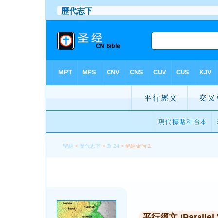
聖經
>
歷代志下
>
章 24
> 聖經金句 2
平行經文 (Parallel 