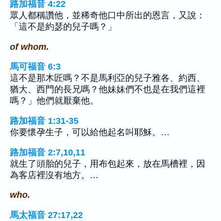
路加福音 4:22
眾人都稱讚他，並稀奇他口中所出的恩言，又說：
「這不是約瑟的兒子嗎？」
of whom.
馬可福音 6:3
這不是那木匠嗎？不是馬利亞的兒子雅各、約西、
猶大、西門的長兄嗎？他妹妹們不也是在我們這裡
嗎？」他們就厭棄他。
路加福音 1:31-35
你要懷孕生子，可以給他起名叫耶穌。…
路加福音 2:7,10,11
就生了頭胎的兒子，用布包起來，放在馬槽裡，因
為客店裡沒有地方。…
who.
馬太福音 27:17,22