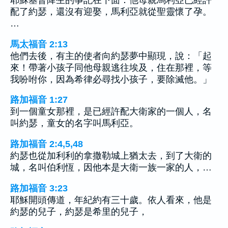
耶穌基督降生的事記在下面：他母親馬利亞已經許
配了約瑟，還沒有迎娶，馬利亞就從聖靈懷了孕。
…
馬太福音 2:13
他們去後，有主的使者向約瑟夢中顯現，說：「起
來！帶著小孩子同他母親逃往埃及，住在那裡，等
我吩咐你，因為希律必尋找小孩子，要除滅他。」
路加福音 1:27
到一個童女那裡，是已經許配大衛家的一個人，名
叫約瑟，童女的名字叫馬利亞。
路加福音 2:4,5,48
約瑟也從加利利的拿撒勒城上猶太去，到了大衛的
城，名叫伯利恆，因他本是大衛一族一家的人，…
路加福音 3:23
耶穌開頭傳道，年紀約有三十歲。依人看來，他是
約瑟的兒子，約瑟是希里的兒子，