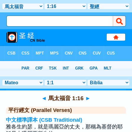
聖經
>
馬太福音
>
章 1
> 聖經金句 16
◄
馬太福音 1:16
►
平行經文 (Parallel Verses)
中文標準譯本 (CSB Traditional)
雅各生約瑟，就是瑪麗亞的丈夫，那稱為基督的耶