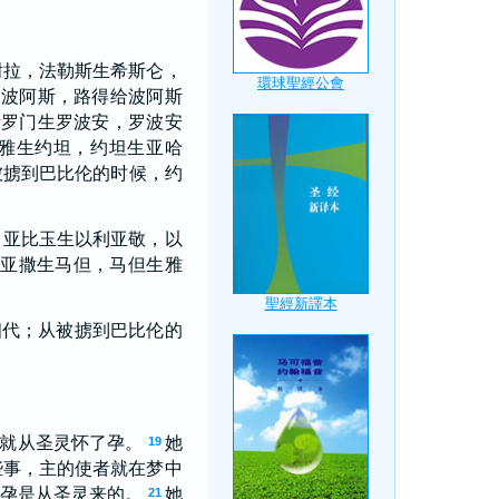
谢拉，法勒斯生希斯仑，
了波阿斯，路得给波阿斯
所罗门生罗波安，罗波安
雅生约坦，约坦生亚哈
被掳到巴比伦的时候，约
，亚比玉生以利亚敬，以
亚撒生马但，马但生雅
四代；从被掳到巴比伦的
就从圣灵怀了孕。
她
19
些事，主的使者就在梦中
孕是从圣灵来的。
她
21