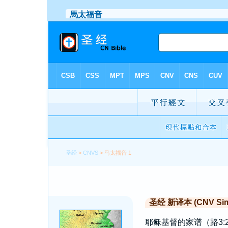
圣经
>
CNVS
> 马太福音 1
圣经 新译本 (CNV Simp
耶稣基督的家谱（路3:23~