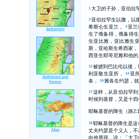
大卫的子孙，亚伯拉
1
亚伯拉罕生以撒，以
2
希斯仑生亚兰，
亚兰
4
生了俄备得，俄备得生
生亚比雅，亚比雅生
斯，亚哈斯生希西家，
西亚生耶哥尼雅和他的
被掳到巴比伦以後，
12
利亚敬生亚所，
亚
14
各，
雅各生约瑟，就
16
这样，从亚伯拉罕到
17
时候到基督，又是十四
耶稣基督的降生（路2:1
耶稣基督的降生是这
18
丈夫约瑟是个义人，不
向他显现，说：「大卫