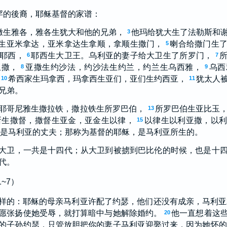
罕的後裔，耶稣基督的家谱：
撒生雅各，雅各生犹大和他的兄弟，
他玛给犹大生了法勒斯和
3
生亚米拿达，亚米拿达生拿顺，拿顺生撒门，
喇合给撒门生
5
耶西，
耶西生大卫王。乌利亚的妻子给大卫生了所罗门，
6
7
亚撒，
亚撒生约沙法，约沙法生约兰，约兰生乌西雅，
乌西
8
9
希西家生玛拿西，玛拿西生亚们，亚们生约西亚，
犹太人
10
11
兄弟。
耶哥尼雅生撒拉铁，撒拉铁生所罗巴伯，
所罗巴伯生亚比玉
13
所生撒督，撒督生亚金，亚金生以律，
以律生以利亚撒，以利
15
是马利亚的丈夫；那称为基督的耶稣，是马利亚所生的。
大卫，一共是十四代；从大卫到被掳到巴比伦的时候，也是十
代。
~7）
样的：耶稣的母亲马利亚许配了约瑟，他们还没有成亲，马利亚
愿张扬使她受辱，就打算暗中与她解除婚约。
他一直想着这
20
的子孙约瑟，只管放胆把你的妻子马利亚迎娶过来，因为她怀的