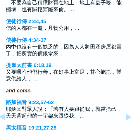
「不要為自己積攢財寶在地上，地上有蟲子咬，能
鏽壞，也有賊挖窟窿來偷。…
使徒行傳 2:44,45
信的人都在一處，凡物公用，…
使徒行傳 4:34-37
內中也沒有一個缺乏的，因為人人將田產房屋都賣
了，把所賣的價銀拿來，…
提摩太前書 6:18,19
又要囑咐他們行善，在好事上富足，甘心施捨，樂
意供給人，…
and come.
路加福音 9:23,57-62
耶穌又對眾人說：「若有人要跟從我，就當捨己，
天天背起他的十字架來跟從我。…
馬太福音 19:21,27,28