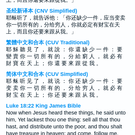
上，而且你還要來跟從我。」
圣经新译本 (CNV Simplified)
耶稣听了，就告诉他：「你还缺少一件，应当变卖
你一切所有的，分给穷人，你就必定有财宝在天
上，而且你还要来跟从我。」
繁體中文和合本 (CUV Traditional)
耶 穌 聽 見 了 ， 就 說 ： 你 還 缺 少 一 件 ： 要
變 賣 你 一 切 所 有 的 ， 分 給 窮 人 ， 就 必 有
財 寶 在 天 上 ； 你 還 要 來 跟 從 我 。
简体中文和合本 (CUV Simplified)
耶 稣 听 见 了 ， 就 说 ： 你 还 缺 少 一 件 ： 要
变 卖 你 一 切 所 有 的 ， 分 给 穷 人 ， 就 必 有
财 宝 在 天 上 ； 你 还 要 来 跟 从 我 。
Luke 18:22 King James Bible
Now when Jesus heard these things, he said unto
him, Yet lackest thou one thing: sell all that thou
hast, and distribute unto the poor, and thou shalt
have treasure in heaven: and come, follow me.