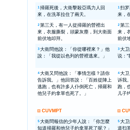
掃羅死後，大衛擊殺亞瑪力人回
扫罗
1
1
來，在洗革拉住了兩天。
来，
第三天，有一人從掃羅的營裡出
第三
2
2
來，衣服撕裂，頭蒙灰塵，到大衛面
来，
前伏地叩拜。
前伏
大衛問他說：「你從哪裡來？」他
大卫
3
3
說：「我從以色列的營裡逃來。」
说：
大衛又問他說：「事情怎樣？請你
大卫
4
4
告訴我。」他回答說：「百姓從陣上
诉我
逃跑，也有許多人仆倒死亡，掃羅和
跑，
他兒子約拿單也死了。」
儿子
CUVMPT
CU
大衛問報信的少年人說：「你怎麼
大卫
5
5
知道掃羅和他兒子約拿單死了呢？」
道扫