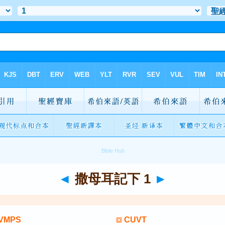
◄
撒母耳記下 1
►
VMPS
CUVT