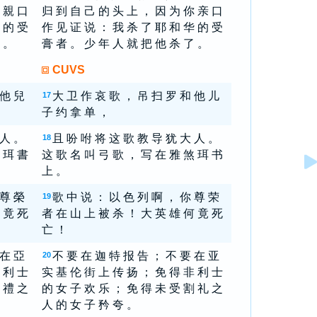
 親 口
归 到 自 己 的 头 上 ， 因 为 你 亲 口
 的 受
作 见 证 说 ： 我 杀 了 耶 和 华 的 受
 。
膏 者 。 少 年 人 就 把 他 杀 了 。
CUVS
 他 兒
大 卫 作 哀 歌 ， 吊 扫 罗 和 他 儿
17
子 约 拿 单 ，
 人 。
且 吩 咐 将 这 歌 教 导 犹 大 人 。
18
 珥 書
这 歌 名 叫 弓 歌 ， 写 在 雅 煞 珥 书
上 。
 尊 榮
歌 中 说 ： 以 色 列 啊 ， 你 尊 荣
19
 竟 死
者 在 山 上 被 杀 ！ 大 英 雄 何 竟 死
亡 ！
 在 亞
不 要 在 迦 特 报 告 ； 不 要 在 亚
20
 利 士
实 基 伦 街 上 传 扬 ； 免 得 非 利 士
 禮 之
的 女 子 欢 乐 ； 免 得 未 受 割 礼 之
人 的 女 子 矜 夸 。