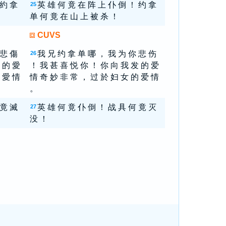
 約 拿
英 雄 何 竟 在 阵 上 仆 倒 ！ 约 拿
25
单 何 竟 在 山 上 被 杀 ！
CUVS
 悲 傷
我 兄 约 拿 单 哪 ， 我 为 你 悲 伤
26
 的 愛
！ 我 甚 喜 悦 你 ！ 你 向 我 发 的 爱
 愛 情
情 奇 妙 非 常 ， 过 於 妇 女 的 爱 情
。
 竟 滅
英 雄 何 竟 仆 倒 ！ 战 具 何 竟 灭
27
没 ！