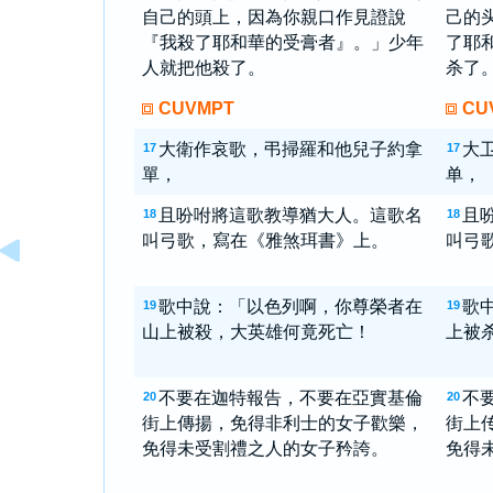
自己的頭上，因為你親口作見證說
己的
『我殺了耶和華的受膏者』。」少年
了耶
人就把他殺了。
杀了
CUVMPT
CU
大衛作哀歌，弔掃羅和他兒子約拿
大
17
17
單，
单，
且吩咐將這歌教導猶大人。這歌名
且
18
18
叫弓歌，寫在《雅煞珥書》上。
叫弓
歌中說：「以色列啊，你尊榮者在
歌
19
19
山上被殺，大英雄何竟死亡！
上被
不要在迦特報告，不要在亞實基倫
不
20
20
街上傳揚，免得非利士的女子歡樂，
街上
免得未受割禮之人的女子矜誇。
免得