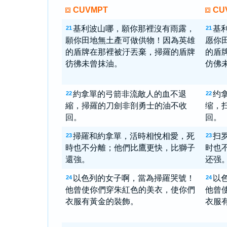
CUVMPT
CU
基利波山哪，願你那裡沒有雨露，
基
21
21
願你田地無土產可做供物！因為英雄
愿你
的盾牌在那裡被汙丟棄，掃羅的盾牌
的盾
彷彿未曾抹油。
仿佛
約拿單的弓箭非流敵人的血不退
约
22
22
縮，掃羅的刀劍非剖勇士的油不收
缩，
回。
回。
掃羅和約拿單，活時相悅相愛，死
扫
23
23
時也不分離；他們比鷹更快，比獅子
时也
還強。
还强
以色列的女子啊，當為掃羅哭號！
以
24
24
他曾使你們穿朱紅色的美衣，使你們
他曾
衣服有黃金的裝飾。
衣服