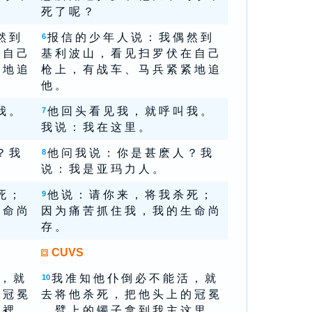
死 了 呢 ？
然 到
报 信 的 少 年 人 说 ： 我 偶 然 到
6
 自 己
基 利 波 山 ， 看 见 扫 罗 伏 在 自 己
 地 追
枪 上 ， 有 战 车 、 马 兵 紧 紧 地 追
他 。
我 。
他 回 头 看 见 我 ， 就 呼 叫 我 。
7
我 说 ： 我 在 这 里 。
？ 我
他 问 我 说 ： 你 是 甚 麽 人 ？ 我
8
说 ： 我 是 亚 玛 力 人 。
死 ；
他 说 ： 请 你 来 ， 将 我 杀 死 ；
9
 命 尚
因 为 痛 苦 抓 住 我 ， 我 的 生 命 尚
存 。
CUVS
 ， 就
我 准 知 他 仆 倒 必 不 能 活 ， 就
10
 冠 冕
去 将 他 杀 死 ， 把 他 头 上 的 冠 冕
 裡 。
、 臂 上 的 镯 子 拿 到 我 主 这 里 。