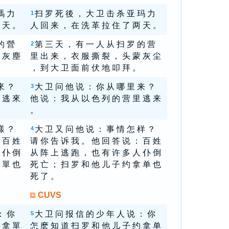
瑪 力
扫 罗 死 後 ， 大 卫 击 杀 亚 玛 力
1
 天 。
人 回 来 ， 在 洗 革 拉 住 了 两 天 。
的 營
第 三 天 ， 有 一 人 从 扫 罗 的 营
2
 灰 塵
里 出 来 ， 衣 服 撕 裂 ， 头 蒙 灰 尘
， 到 大 卫 面 前 伏 地 叩 拜 。
來 ？
大 卫 问 他 说 ： 你 从 哪 里 来 ？
3
 逃 來
他 说 ： 我 从 以 色 列 的 营 里 逃 来
。
樣 ？
大 卫 又 问 他 说 ： 事 情 怎 样 ？
4
 百 姓
请 你 告 诉 我 。 他 回 答 说 ： 百 姓
 仆 倒
从 阵 上 逃 跑 ， 也 有 许 多 人 仆 倒
 單 也
死 亡 ； 扫 罗 和 他 儿 子 约 拿 单 也
死 了 。
CUVS
： 你
大 卫 问 报 信 的 少 年 人 说 ： 你
5
 拿 單
怎 麽 知 道 扫 罗 和 他 儿 子 约 拿 单