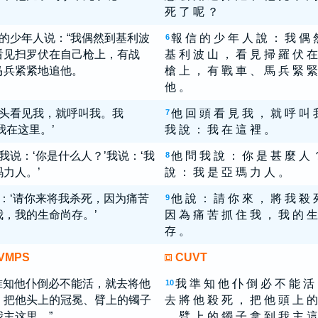
死 了 呢 ？
的少年人说：“我偶然到基利波
報 信 的 少 年 人 說 ： 我 偶 
6
看见扫罗伏在自己枪上，有战
基 利 波 山 ， 看 見 掃 羅 伏 在
马兵紧紧地追他。
槍 上 ， 有 戰 車 、 馬 兵 緊 緊
他 。
头看见我，就呼叫我。我
他 回 頭 看 見 我 ， 就 呼 叫 
7
我在这里。’
我 說 ： 我 在 這 裡 。
我说：‘你是什么人？’我说：‘我
他 問 我 說 ： 你 是 甚 麼 人 
8
力人。’
說 ： 我 是 亞 瑪 力 人 。
：‘请你来将我杀死，因为痛苦
他 說 ： 請 你 來 ， 將 我 殺 
9
我，我的生命尚存。’
因 為 痛 苦 抓 住 我 ， 我 的 生
存 。
VMPS
CUVT
准知他仆倒必不能活，就去将他
我 準 知 他 仆 倒 必 不 能 活
10
，把他头上的冠冕、臂上的镯子
去 將 他 殺 死 ， 把 他 頭 上 的
我主这里。”
、 臂 上 的 鐲 子 拿 到 我 主 這