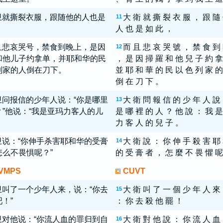
卫就撕裂衣服，跟随他的人也是
大 衛 就 撕 裂 衣 服 ， 跟 隨
11
，
人 也 是 如 此 ，
且悲哀哭号，禁食到晚上，是因
而 且 悲 哀 哭 號 ， 禁 食 到
12
和他儿子约拿单，并耶和华的民
， 是 因 掃 羅 和 他 兒 子 約 拿
列家的人倒在刀下。
並 耶 和 華 的 民 以 色 列 家 的
倒 在 刀 下 。
卫问报信的少年人说：“你是哪里
大 衛 問 報 信 的 少 年 人 說
13
？”他说：“我是亚玛力客人的儿
是 哪 裡 的 人 ？ 他 說 ： 我 是
力 客 人 的 兒 子 。
卫说：“你伸手杀害耶和华的受膏
大 衛 說 ： 你 伸 手 殺 害 耶
14
怎么不畏惧呢？”
的 受 膏 者 ， 怎 麼 不 畏 懼 呢
VMPS
CUVT
卫叫了一个少年人来，说：“你去
大 衛 叫 了 一 個 少 年 人 來
15
！”
： 你 去 殺 他 罷 ！
卫对他说：“你流人血的罪归到自
大 衛 對 他 說 ： 你 流 人 血
16