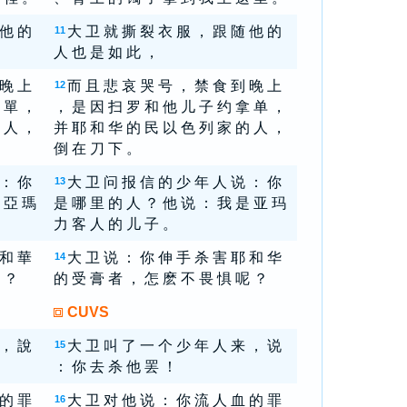
 他 的
大 卫 就 撕 裂 衣 服 ， 跟 随 他 的
11
人 也 是 如 此 ，
 晚 上
而 且 悲 哀 哭 号 ， 禁 食 到 晚 上
12
 單 ，
， 是 因 扫 罗 和 他 儿 子 约 拿 单 ，
 人 ，
并 耶 和 华 的 民 以 色 列 家 的 人 ，
倒 在 刀 下 。
 ： 你
大 卫 问 报 信 的 少 年 人 说 ： 你
13
 亞 瑪
是 哪 里 的 人 ？ 他 说 ： 我 是 亚 玛
力 客 人 的 儿 子 。
 和 華
大 卫 说 ： 你 伸 手 杀 害 耶 和 华
14
 ？
的 受 膏 者 ， 怎 麽 不 畏 惧 呢 ？
CUVS
 ， 說
大 卫 叫 了 一 个 少 年 人 来 ， 说
15
： 你 去 杀 他 罢 ！
 的 罪
大 卫 对 他 说 ： 你 流 人 血 的 罪
16