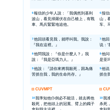
報信的少年人說：「我偶然到基利
报信
6
6
波山，看見掃羅伏在自己槍上，有戰
山，
車、馬兵緊緊地追他。
车、
他回頭看見我，就呼叫我。我說：
他回
7
7
『我在這裡。』
说：‘
他問我說：『你是什麼人？』我
他问
8
8
說：『我是亞瑪力人。』
是亚玛
他說：『請你來將我殺死，因為痛
他说
9
9
苦抓住我，我的生命尚存。』
抓住
CUVMPT
CU
我準知他仆倒必不能活，就去將他
我
10
10
殺死，把他頭上的冠冕、臂上的鐲子
杀死
拿到我主這裡。」
拿到