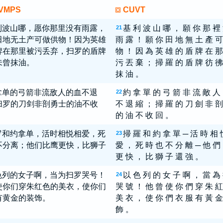
VMPS
CUVT
利波山哪，愿你那里没有雨露，
基 利 波 山 哪 ， 願 你 那 裡
21
田地无土产可做供物！因为英雄
雨 露 ！ 願 你 田 地 無 土 產 可
牌在那里被污丢弃，扫罗的盾牌
物 ！ 因 為 英 雄 的 盾 牌 在 那
未曾抹油。
污 丟 棄 ； 掃 羅 的 盾 牌 彷 彿
抹 油 。
拿单的弓箭非流敌人的血不退
約 拿 單 的 弓 箭 非 流 敵 人
22
扫罗的刀剑非剖勇士的油不收
不 退 縮 ； 掃 羅 的 刀 劍 非 剖
的 油 不 收 回 。
罗和约拿单，活时相悦相爱，死
掃 羅 和 約 拿 單 ─ 活 時 相 
23
不分离；他们比鹰更快，比狮子
愛 ， 死 時 也 不 分 離 ─ 他 們
。
更 快 ， 比 獅 子 還 強 。
色列的女子啊，当为扫罗哭号！
以 色 列 的 女 子 啊 ， 當 為
24
使你们穿朱红色的美衣，使你们
哭 號 ！ 他 曾 使 你 們 穿 朱 紅
有黄金的装饰。
美 衣 ， 使 你 們 衣 服 有 黃 金
飾 。