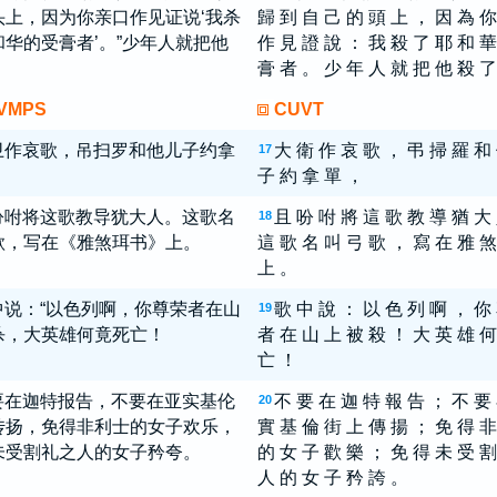
头上，因为你亲口作见证说‘我杀
歸 到 自 己 的 頭 上 ， 因 為 你
和华的受膏者’。”少年人就把他
作 見 證 說 ： 我 殺 了 耶 和 華
。
膏 者 。 少 年 人 就 把 他 殺 了
VMPS
CUVT
卫作哀歌，吊扫罗和他儿子约拿
大 衛 作 哀 歌 ， 弔 掃 羅 和
17
子 約 拿 單 ，
吩咐将这歌教导犹大人。这歌名
且 吩 咐 將 這 歌 教 導 猶 大
18
歌，写在《雅煞珥书》上。
這 歌 名 叫 弓 歌 ， 寫 在 雅 煞
上 。
中说：“以色列啊，你尊荣者在山
歌 中 說 ： 以 色 列 啊 ， 你
19
杀，大英雄何竟死亡！
者 在 山 上 被 殺 ！ 大 英 雄 何
亡 ！
要在迦特报告，不要在亚实基伦
不 要 在 迦 特 報 告 ； 不 要
20
传扬，免得非利士的女子欢乐，
實 基 倫 街 上 傳 揚 ； 免 得 非
未受割礼之人的女子矜夸。
的 女 子 歡 樂 ； 免 得 未 受 割
人 的 女 子 矜 誇 。