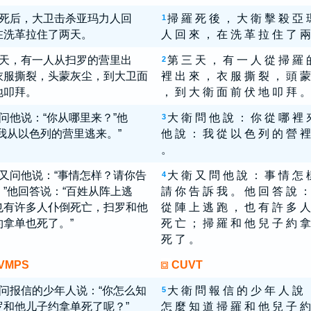
死后，大卫击杀亚玛力人回
掃 羅 死 後 ， 大 衛 擊 殺 亞 
1
在洗革拉住了两天。
人 回 來 ， 在 洗 革 拉 住 了 兩
天，有一人从扫罗的营里出
第 三 天 ， 有 一 人 從 掃 羅 
2
衣服撕裂，头蒙灰尘，到大卫面
裡 出 來 ， 衣 服 撕 裂 ， 頭 蒙
地叩拜。
， 到 大 衛 面 前 伏 地 叩 拜 。
问他说：“你从哪里来？”他
大 衛 問 他 說 ： 你 從 哪 裡 
3
“我从以色列的营里逃来。”
他 說 ： 我 從 以 色 列 的 營 裡
。
又问他说：“事情怎样？请你告
大 衛 又 問 他 說 ： 事 情 怎 
4
。”他回答说：“百姓从阵上逃
請 你 告 訴 我 。 他 回 答 說 ：
也有许多人仆倒死亡，扫罗和他
從 陣 上 逃 跑 ， 也 有 許 多 人
约拿单也死了。”
死 亡 ； 掃 羅 和 他 兒 子 約 拿
死 了 。
VMPS
CUVT
问报信的少年人说：“你怎么知
大 衛 問 報 信 的 少 年 人 說 
5
罗和他儿子约拿单死了呢？”
怎 麼 知 道 掃 羅 和 他 兒 子 約