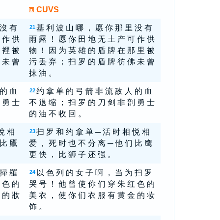
CUVS
 沒 有
基 利 波 山 哪 ， 愿 你 那 里 没 有
21
 作 供
雨 露 ！ 愿 你 田 地 无 土 产 可 作 供
 裡 被
物 ！ 因 为 英 雄 的 盾 牌 在 那 里 被
 未 曾
污 丢 弃 ； 扫 罗 的 盾 牌 彷 佛 未 曾
抹 油 。
 的 血
约 拿 单 的 弓 箭 非 流 敌 人 的 血
22
 勇 士
不 退 缩 ； 扫 罗 的 刀 剑 非 剖 勇 士
的 油 不 收 回 。
悅 相
扫 罗 和 约 拿 单 ─ 活 时 相 悦 相
23
 比 鷹
爱 ， 死 时 也 不 分 离 ─ 他 们 比 鹰
更 快 ， 比 狮 子 还 强 。
 掃 羅
以 色 列 的 女 子 啊 ， 当 为 扫 罗
24
 色 的
哭 号 ！ 他 曾 使 你 们 穿 朱 红 色 的
 的 妝
美 衣 ， 使 你 们 衣 服 有 黄 金 的 妆
饰 。