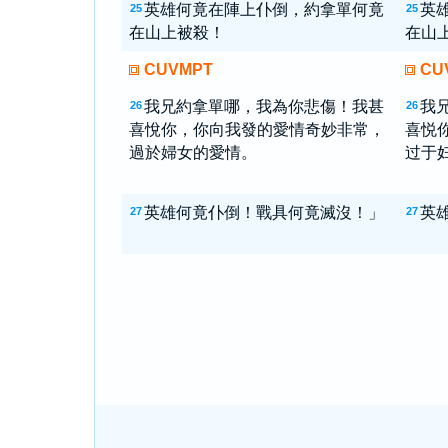
英雄何竟在陣上仆倒，約拿單何竟
英
25
25
在山上被殺！
在山
CUVMPT
CU
我兄約拿單哪，我為你悲傷！我甚
我
26
26
喜悅你，你向我發的愛情奇妙非常，
喜悦
過於婦女的愛情。
过于
英雄何竟仆倒！戰具何竟滅沒！」
英
27
27