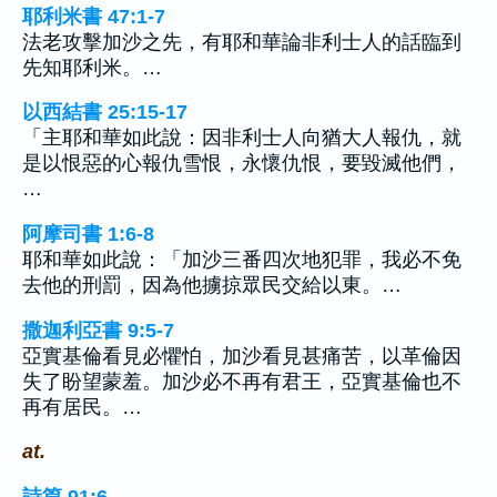
耶利米書 47:1-7
法老攻擊加沙之先，有耶和華論非利士人的話臨到
先知耶利米。…
以西結書 25:15-17
「主耶和華如此說：因非利士人向猶大人報仇，就
是以恨惡的心報仇雪恨，永懷仇恨，要毀滅他們，
…
阿摩司書 1:6-8
耶和華如此說：「加沙三番四次地犯罪，我必不免
去他的刑罰，因為他擄掠眾民交給以東。…
撒迦利亞書 9:5-7
亞實基倫看見必懼怕，加沙看見甚痛苦，以革倫因
失了盼望蒙羞。加沙必不再有君王，亞實基倫也不
再有居民。…
at.
詩篇 91:6