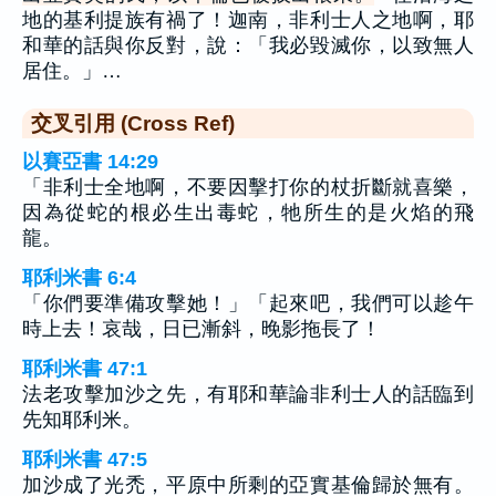
地的基利提族有禍了！迦南，非利士人之地啊，耶
和華的話與你反對，說：「我必毀滅你，以致無人
居住。」…
交叉引用 (Cross Ref)
以賽亞書 14:29
「非利士全地啊，不要因擊打你的杖折斷就喜樂，
因為從蛇的根必生出毒蛇，牠所生的是火焰的飛
龍。
耶利米書 6:4
「你們要準備攻擊她！」「起來吧，我們可以趁午
時上去！哀哉，日已漸斜，晚影拖長了！
耶利米書 47:1
法老攻擊加沙之先，有耶和華論非利士人的話臨到
先知耶利米。
耶利米書 47:5
加沙成了光禿，平原中所剩的亞實基倫歸於無有。