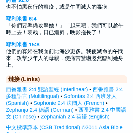
也不怕黑夜行的瘟疫，或是午間滅人的毒病。
耶利米書 6:4
「你們要準備攻擊她！」「起來吧，我們可以趁午
時上去！哀哉，日已漸斜，晚影拖長了！
耶利米書 15:8
他們的寡婦在我面前比海沙更多。我使滅命的午間
來，攻擊少年人的母親，使痛苦驚嚇忽然臨到她身
上。
鏈接 (Links)
西番雅書 2:4 雙語聖經 (Interlinear)
•
西番雅書 2:4
多種語言 (Multilingual)
•
Sofonías 2:4 西班牙人
(Spanish)
•
Sophonie 2:4 法國人 (French)
•
Zephanja 2:4 德語 (German)
•
西番雅書 2:4 中國語
文 (Chinese)
•
Zephaniah 2:4 英語 (English)
中文標準譯本 (CSB Traditional) ©2011 Asia Bible