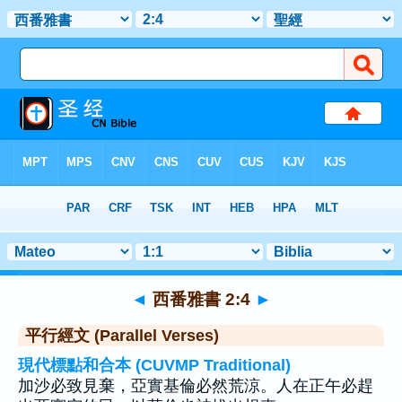
聖經
>
西番雅書
>
章 2
> 聖經金句 4
◄
西番雅書 2:4
►
平行經文 (Parallel Verses)
現代標點和合本 (CUVMP Traditional)
加沙必致見棄，亞實基倫必然荒涼。人在正午必趕