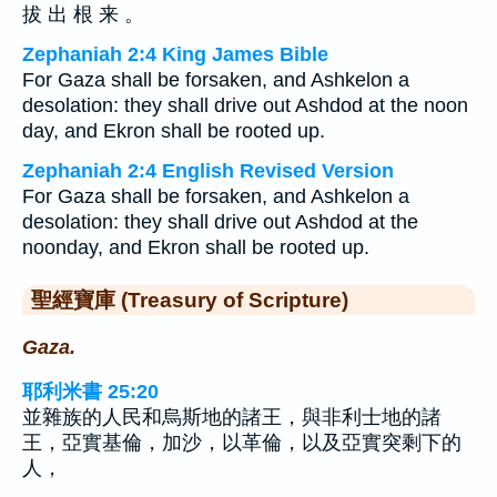
拔 出 根 来 。
Zephaniah 2:4 King James Bible
For Gaza shall be forsaken, and Ashkelon a
desolation: they shall drive out Ashdod at the noon
day, and Ekron shall be rooted up.
Zephaniah 2:4 English Revised Version
For Gaza shall be forsaken, and Ashkelon a
desolation: they shall drive out Ashdod at the
noonday, and Ekron shall be rooted up.
聖經寶庫 (Treasury of Scripture)
Gaza.
耶利米書 25:20
並雜族的人民和烏斯地的諸王，與非利士地的諸
王，亞實基倫，加沙，以革倫，以及亞實突剩下的
人，