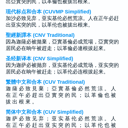
出亞實突的民，以革倫也被拔出根來。
现代标点和合本 (CUVMP Simplified)
加沙必致见弃，亚实基伦必然荒凉。人在正午必赶
出亚实突的民，以革伦也被拔出根来。
聖經新譯本 (CNV Traditional)
因為迦薩必被拋棄，亞實基倫必成荒場，亞實突的
居民必在晌午被趕走；以革倫必連根拔起來。
圣经新译本 (CNV Simplified)
因为迦萨必被抛弃，亚实基伦必成荒场，亚实突的
居民必在晌午被赶走；以革伦必连根拔起来。
繁體中文和合本 (CUV Traditional)
迦 薩 必 致 見 棄 ； 亞 實 基 倫 必 然 荒 涼 。 人
在 正 午 必 趕 出 亞 實 突 的 民 ； 以 革 倫 也 被
拔 出 根 來 。
简体中文和合本 (CUV Simplified)
迦 萨 必 致 见 弃 ； 亚 实 基 伦 必 然 荒 凉 。 人
在 正 午 必 赶 出 亚 实 突 的 民 ； 以 革 伦 也 被