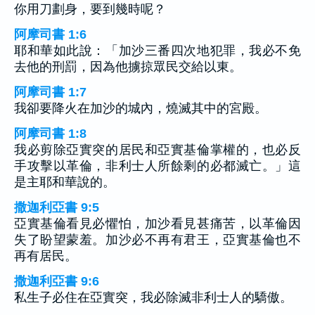
你用刀劃身，要到幾時呢？
阿摩司書 1:6
耶和華如此說：「加沙三番四次地犯罪，我必不免
去他的刑罰，因為他擄掠眾民交給以東。
阿摩司書 1:7
我卻要降火在加沙的城內，燒滅其中的宮殿。
阿摩司書 1:8
我必剪除亞實突的居民和亞實基倫掌權的，也必反
手攻擊以革倫，非利士人所餘剩的必都滅亡。」這
是主耶和華說的。
撒迦利亞書 9:5
亞實基倫看見必懼怕，加沙看見甚痛苦，以革倫因
失了盼望蒙羞。加沙必不再有君王，亞實基倫也不
再有居民。
撒迦利亞書 9:6
私生子必住在亞實突，我必除滅非利士人的驕傲。