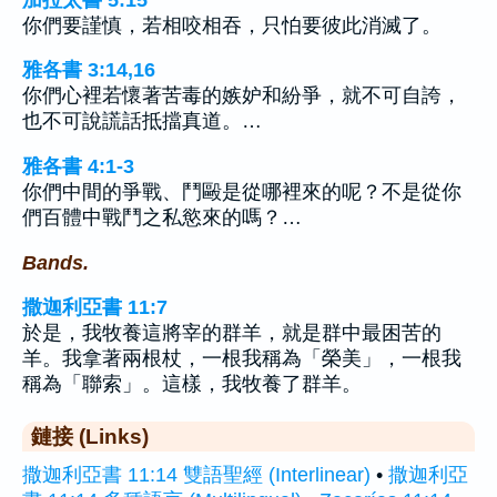
你們要謹慎，若相咬相吞，只怕要彼此消滅了。
雅各書 3:14,16
你們心裡若懷著苦毒的嫉妒和紛爭，就不可自誇，
也不可說謊話抵擋真道。…
雅各書 4:1-3
你們中間的爭戰、鬥毆是從哪裡來的呢？不是從你
們百體中戰鬥之私慾來的嗎？…
Bands.
撒迦利亞書 11:7
於是，我牧養這將宰的群羊，就是群中最困苦的
羊。我拿著兩根杖，一根我稱為「榮美」，一根我
稱為「聯索」。這樣，我牧養了群羊。
鏈接 (Links)
撒迦利亞書 11:14 雙語聖經 (Interlinear)
•
撒迦利亞