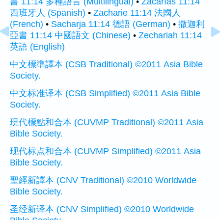
書 11:14 多種語言 (Multilingual)
•
Zacarías 11:14
西班牙人 (Spanish)
•
Zacharie 11:14 法國人
(French)
•
Sacharja 11:14 德語 (German)
•
撒迦利
亞書 11:14 中國語文 (Chinese)
•
Zechariah 11:14
英語 (English)
中文標準譯本 (CSB Traditional) ©2011 Asia Bible
Society.
中文标准译本 (CSB Simplified) ©2011 Asia Bible
Society.
現代標點和合本 (CUVMP Traditional) ©2011 Asia
Bible Society.
现代标点和合本 (CUVMP Simplified) ©2011 Asia
Bible Society.
聖經新譯本 (CNV Traditional) ©2010 Worldwide
Bible Society.
圣经新译本 (CNV Simplified) ©2010 Worldwide