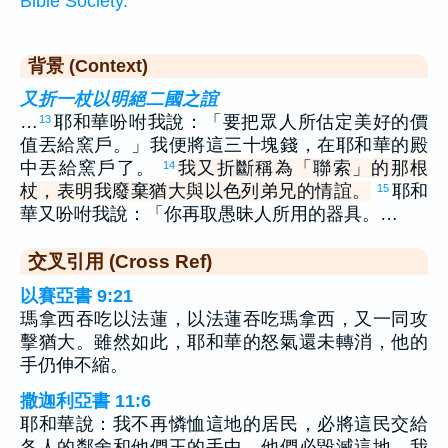
Bible Society.
背景 (Context)
又折一杖以明絕二國之誼
…
耶和華吩咐我說：「要把眾人所估定美好的價
13
值丟給窯戶。」我便將這三十塊錢，在耶和華的殿
中丟給窯戶了。
我又折斷稱為「聯索」的那根
14
杖，表明我廢棄猶大與以色列弟兄的情誼。
耶和
15
華又吩咐我說：「你再取愚昧人所用的器具。…
交叉引用 (Cross Ref)
以賽亞書 9:21
瑪拿西吞吃以法蓮，以法蓮吞吃瑪拿西，又一同攻
擊猶大。雖然如此，耶和華的怒氣還未轉消，他的
手仍伸不縮。
撒迦利亞書 11:6
耶和華說：我不再憐恤這地的居民，必將這民交給
各人的鄰舍和他們王的手中。他們必毀滅這地，我