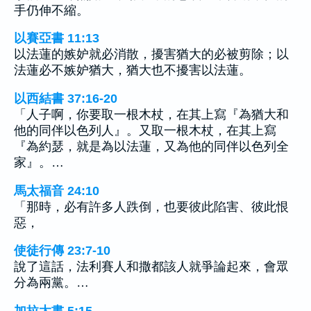
手仍伸不縮。
以賽亞書 11:13
以法蓮的嫉妒就必消散，擾害猶大的必被剪除；以
法蓮必不嫉妒猶大，猶大也不擾害以法蓮。
以西結書 37:16-20
「人子啊，你要取一根木杖，在其上寫『為猶大和
他的同伴以色列人』。又取一根木杖，在其上寫
『為約瑟，就是為以法蓮，又為他的同伴以色列全
家』。…
馬太福音 24:10
「那時，必有許多人跌倒，也要彼此陷害、彼此恨
惡，
使徒行傳 23:7-10
說了這話，法利賽人和撒都該人就爭論起來，會眾
分為兩黨。…
加拉太書 5:15