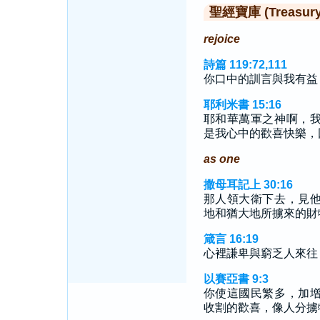
聖經寶庫 (Treasury o
rejoice
詩篇 119:72,111
你口中的訓言與我有益
耶利米書 15:16
耶和華萬軍之神啊，
是我心中的歡喜快樂，
as one
撒母耳記上 30:16
那人領大衛下去，見
地和猶大地所擄來的財
箴言 16:19
心裡謙卑與窮乏人來往
以賽亞書 9:3
你使這國民繁多，加
收割的歡喜，像人分擄