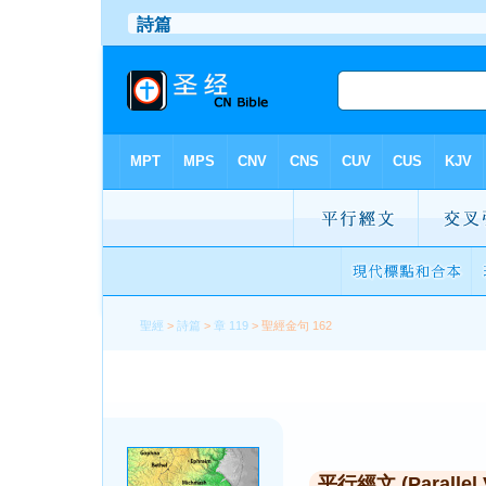
聖經
>
詩篇
>
章 119
> 聖經金句 162
平行經文 (Parallel 