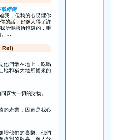
不致絆倒
迫我，但我的心畏懼你
你的話，好像人得了許
我所恨惡所憎嫌的，唯
的。…
Ref)
見他們散在地上，吃喝
士地和猶大地所擄來的
如同喜悅一切的財物。
遠的產業，因這是我心
加增他們的喜樂。他們
像收割的歡喜，像人分