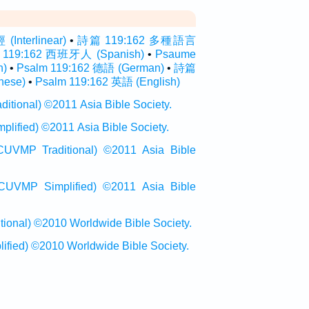
nterlinear)
•
詩篇 119:162 多種語言
 119:162 西班牙人 (Spanish)
•
Psaume
h)
•
Psalm 119:162 德語 (German)
•
詩篇
nese)
•
Psalm 119:162 英語 (English)
onal) ©2011 Asia Bible Society.
ied) ©2011 Asia Bible Society.
raditional) ©2011 Asia Bible
Simplified) ©2011 Asia Bible
al) ©2010 Worldwide Bible Society.
ed) ©2010 Worldwide Bible Society.