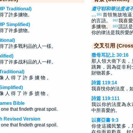
raditional)
遵守耶和華法度者
得了許多擄物。
…
首領無故地逼
161
的言語。
我喜愛
162
implified)
多擄物。
謊話是
163
得了许多掳物。
你的律法是我所愛
ional)
交叉引用 (Cross 
得了許多戰利品的人一樣。
撒母耳記上 30:16
fied)
那人領大衛下去，
得了许多战利品的人一样。
跳舞，因為從非利
ditional)
財物甚多。
像 人 得 了 許 多 擄 物 。
詩篇 119:14
plified)
我喜悅你的法度，
像 人 得 了 许 多 掳 物 。
詩篇 119:111
James Bible
我以你的法度為永
 one that findeth great spoil.
中所喜愛的。
h Revised Version
以賽亞書 9:3
 one that findeth great spoil.
你使這國民繁多，
在你面前歡喜，好