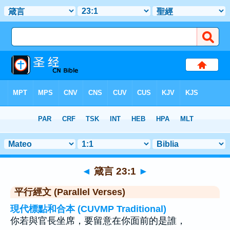
聖經
>
箴言
>
章 23
> 聖經金句 1
◄
箴言 23:1
►
平行經文 (Parallel Verses)
現代標點和合本 (CUVMP Traditional)
你若與官長坐席，要留意在你面前的是誰，