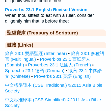
diligently what
is
before thee:
Proverbs 23:1 English Revised Version
When thou sittest to eat with a ruler, consider
diligently him that is before thee;
聖經寶庫 (Treasury of Scripture)
鏈接 (Links)
箴言 23:1 雙語聖經 (Interlinear)
•
箴言 23:1 多種語
言 (Multilingual)
•
Proverbios 23:1 西班牙人
(Spanish)
•
Proverbes 23:1 法國人 (French)
•
Sprueche 23:1 德語 (German)
•
箴言 23:1 中國語
文 (Chinese)
•
Proverbs 23:1 英語 (English)
中文標準譯本 (CSB Traditional) ©2011 Asia Bible
Society.
中文标准译本 (CSB Simplified) ©2011 Asia Bible
Society.