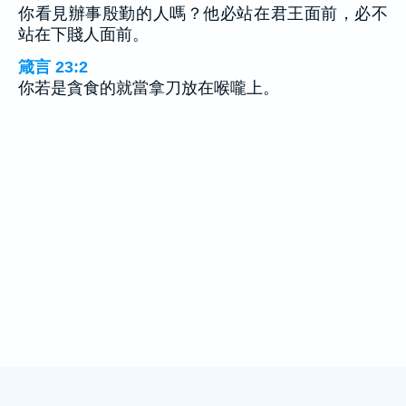
你看見辦事殷勤的人嗎？他必站在君王面前，必不
站在下賤人面前。
箴言 23:2
你若是貪食的就當拿刀放在喉嚨上。