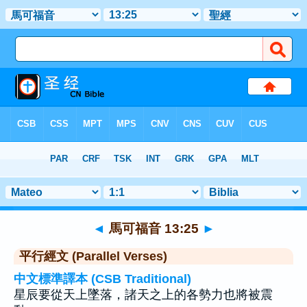
聖經
>
馬可福音
>
章 13
> 聖經金句 25
◄
馬可福音 13:25
►
平行經文 (Parallel Verses)
中文標準譯本 (CSB Traditional)
星辰要從天上墜落，諸天之上的各勢力也將被震