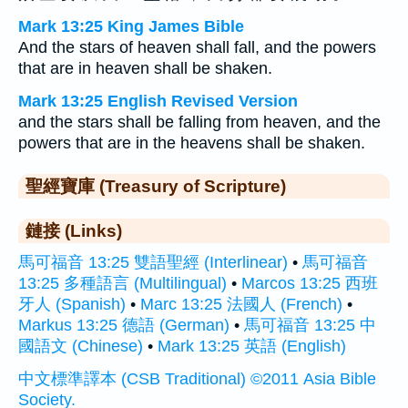
Mark 13:25 King James Bible
And the stars of heaven shall fall, and the powers
that are in heaven shall be shaken.
Mark 13:25 English Revised Version
and the stars shall be falling from heaven, and the
powers that are in the heavens shall be shaken.
聖經寶庫 (Treasury of Scripture)
鏈接 (Links)
馬可福音 13:25 雙語聖經 (Interlinear)
•
馬可福音
13:25 多種語言 (Multilingual)
•
Marcos 13:25 西班
牙人 (Spanish)
•
Marc 13:25 法國人 (French)
•
Markus 13:25 德語 (German)
•
馬可福音 13:25 中
國語文 (Chinese)
•
Mark 13:25 英語 (English)
中文標準譯本 (CSB Traditional) ©2011 Asia Bible
Society.