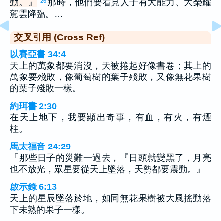
動。』
那時，他們要看見人子有大能力、大榮耀
26
駕雲降臨。…
交叉引用 (Cross Ref)
以賽亞書 34:4
天上的萬象都要消沒，天被捲起好像書卷；其上的
萬象要殘敗，像葡萄樹的葉子殘敗，又像無花果樹
的葉子殘敗一樣。
約珥書 2:30
在天上地下，我要顯出奇事，有血，有火，有煙
柱。
馬太福音 24:29
「那些日子的災難一過去，『日頭就變黑了，月亮
也不放光，眾星要從天上墜落，天勢都要震動。』
啟示錄 6:13
天上的星辰墜落於地，如同無花果樹被大風搖動落
下未熟的果子一樣。