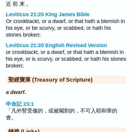
近 前 来 。
Leviticus 21:20 King James Bible
Or crookbackt, or a dwarf, or that hath a blemish in
his eye, or be scurvy, or scabbed, or hath his
stones broken;
Leviticus 21:20 English Revised Version
or crookbackt, or a dwarf, or that hath a blemish in
his eye, or is scurvy, or scabbed, or hath his stones
broken;
聖經寶庫 (Treasury of Scripture)
a dwarf.
申命記 23:1
「凡外腎受傷的，或被閹割的，不可入耶和華的
會。
鏈接 (Links)