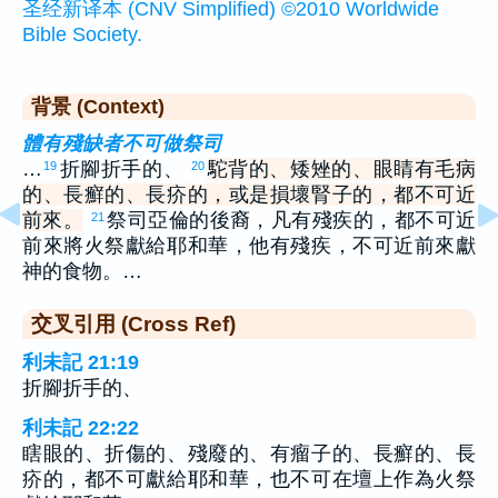
圣经新译本 (CNV Simplified) ©2010 Worldwide
Bible Society.
背景 (Context)
體有殘缺者不可做祭司
…
折腳折手的、
駝背的、矮矬的、眼睛有毛病
19
20
的、長癬的、長疥的，或是損壞腎子的，都不可近
前來。
祭司亞倫的後裔，凡有殘疾的，都不可近
21
前來將火祭獻給耶和華，他有殘疾，不可近前來獻
神的食物。…
交叉引用 (Cross Ref)
利未記 21:19
折腳折手的、
利未記 22:22
瞎眼的、折傷的、殘廢的、有瘤子的、長癬的、長
疥的，都不可獻給耶和華，也不可在壇上作為火祭