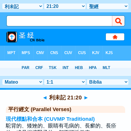
聖經
>
利未記
>
章 21
> 聖經金句 20
◄
利未記 21:20
►
平行經文 (Parallel Verses)
現代標點和合本 (CUVMP Traditional)
駝背的、矮矬的、眼睛有毛病的、長癬的、長疥