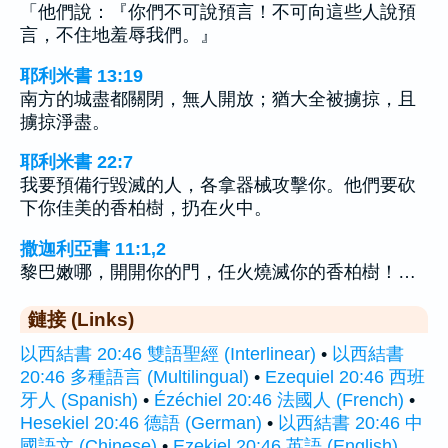
「他們說：『你們不可說預言！不可向這些人說預
言，不住地羞辱我們。』
耶利米書 13:19
南方的城盡都關閉，無人開放；猶大全被擄掠，且
擄掠淨盡。
耶利米書 22:7
我要預備行毀滅的人，各拿器械攻擊你。他們要砍
下你佳美的香柏樹，扔在火中。
撒迦利亞書 11:1,2
黎巴嫩哪，開開你的門，任火燒滅你的香柏樹！…
鏈接 (Links)
以西結書 20:46 雙語聖經 (Interlinear)
•
以西結書
20:46 多種語言 (Multilingual)
•
Ezequiel 20:46 西班
牙人 (Spanish)
•
Ézéchiel 20:46 法國人 (French)
•
Hesekiel 20:46 德語 (German)
•
以西結書 20:46 中
國語文 (Chinese)
•
Ezekiel 20:46 英語 (English)