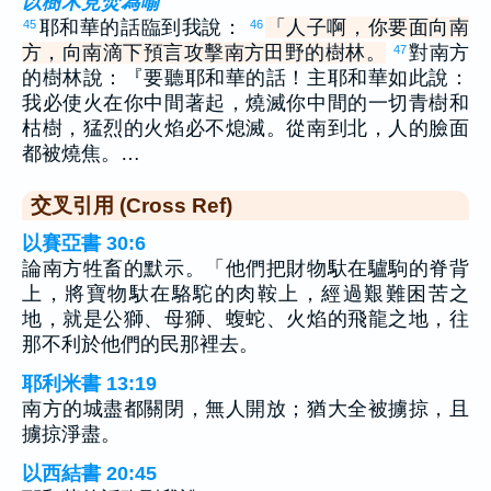
以樹木見焚為喻
耶和華的話臨到我說：
「人子啊，你要面向南
45
46
方，向南滴下預言攻擊南方田野的樹林。
對南方
47
的樹林說：『要聽耶和華的話！主耶和華如此說：
我必使火在你中間著起，燒滅你中間的一切青樹和
枯樹，猛烈的火焰必不熄滅。從南到北，人的臉面
都被燒焦。…
交叉引用 (Cross Ref)
以賽亞書 30:6
論南方牲畜的默示。「他們把財物馱在驢駒的脊背
上，將寶物馱在駱駝的肉鞍上，經過艱難困苦之
地，就是公獅、母獅、蝮蛇、火焰的飛龍之地，往
那不利於他們的民那裡去。
耶利米書 13:19
南方的城盡都關閉，無人開放；猶大全被擄掠，且
擄掠淨盡。
以西結書 20:45