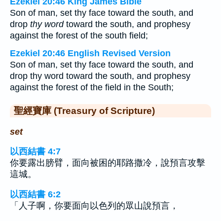
Ezekiel 20:46 King James Bible
Son of man, set thy face toward the south, and
drop
thy word
toward the south, and prophesy
against the forest of the south field;
Ezekiel 20:46 English Revised Version
Son of man, set thy face toward the south, and
drop thy word toward the south, and prophesy
against the forest of the field in the South;
聖經寶庫 (Treasury of Scripture)
set
以西結書 4:7
你要露出膀臂，面向被困的耶路撒冷，說預言攻擊
這城。
以西結書 6:2
「人子啊，你要面向以色列的眾山說預言，