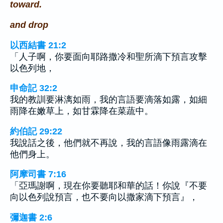
toward.
and drop
以西結書 21:2
「人子啊，你要面向耶路撒冷和聖所滴下預言攻擊
以色列地，
申命記 32:2
我的教訓要淋漓如雨，我的言語要滴落如露，如細
雨降在嫩草上，如甘霖降在菜蔬中。
約伯記 29:22
我說話之後，他們就不再說，我的言語像雨露滴在
他們身上。
阿摩司書 7:16
「亞瑪謝啊，現在你要聽耶和華的話！你說『不要
向以色列說預言，也不要向以撒家滴下預言』，
彌迦書 2:6