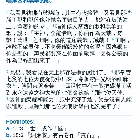
唱摩西和羔羊的歌
我看見彷彿有玻璃海，其中有火摻雜，又看見那些
2
勝了獸和獸的像並牠名字數目的人，都站在玻璃海
上，拿著神的琴，
唱神僕人
摩西
的歌和羔羊的
3
歌，說：「主神，全能者啊，你的作為大哉，奇
哉！萬世
之王啊，你的道途義哉，誠哉！
主啊，
a
4
誰敢不敬畏你，不將榮耀歸於你的名呢？因為獨有
你是聖的。萬民都要來在你面前敬拜，因你公義的
作為已經顯出來了。」
此後，我看見在天上那存法櫃的殿開了。
那掌管
5
6
七災的七位天使從殿中出來，穿著潔白光明的細麻
衣
，胸間束著金帶。
四活物中有一個把盛滿了活
b
7
到永永遠遠之神大怒的七個金碗給了那七位天使。
因神的榮耀和能力，殿中充滿了煙，於是沒有人能
8
以進殿，直等到那七位天使所降的七災完畢了。
Footnotes:
a.
15:3 「世」或作「國」。
b.
15:6 「細麻衣」有古卷作「寶石」。