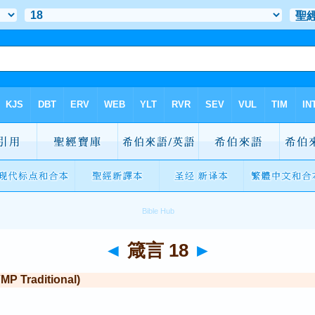
◄
箴言 18
►
Traditional)