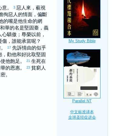
心意。
惡人來，藐視
3
瞻徇惡人的情面，偏斷
他的嘴是他生命的網
和華的名是堅固臺，義
人心驕傲；尊榮以前，
憂傷，誰能承當呢？
前。
先訴情由的似乎
17
怨，勸他和好比取堅固
必使他飽足。
生死在
21
和華的恩惠。
貧窮人
23
親密。