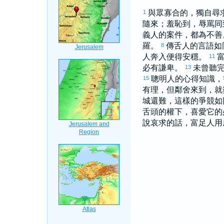
與眾寡合的，獨自尋
1
隨來；羞恥到，辱罵同
義人的案件，都為不
羅。
傳舌人的言語如
8
人奔入便得安穩。
11
必有謙卑。
未曾聽
13
聰明人的心得知識，
15
有理，但鄰舍來到，就
城還難，這樣的爭競如
舌頭的權下，喜愛它的
說哀求的話，富足人用