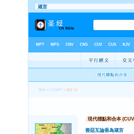
聖經
>
CUVMPT
> 箴言 18
現代標點和合本 (CUVMP 
善惡互論垂為箴言