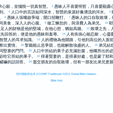
求心願，並惱恨一切真智慧。
愚昧人不喜愛明哲，只喜愛顯露
2
到。
人口中的言語如同深水，智慧的泉源好像湧流的河水。
4
5
善。
愚昧人張嘴啟爭端，開口招鞭打。
愚昧人的口自取敗壞，
6
7
同美食，深入人的心腹。
做工懈怠的，與浪費人為弟兄。
耶
9
10
富足人的財物是他的堅城，在他心想，猶如高牆。
敗壞之先，
12
完先回答的，便是他的愚昧和羞辱。
人有疾病心能忍耐，心靈
14
智慧人的耳求知識。
人的禮物為他開路，引他到高位的人面
16
察出實情。
掣籤能止息爭競，也能解散強盛的人。
弟兄結
18
19
同堅寨的門閂。
人口中所結的果子必充滿肚腹，他嘴所出的
20
必吃它所結的果子。
得著賢妻的，是得著好處，也是蒙了耶
22
威嚇的話回答。
濫交朋友的自取敗壞，但有一朋友比弟兄更
24
現代標點和合本 (CUVMP Traditional) ©2011 Global Bible Initiative.
Bible Hub