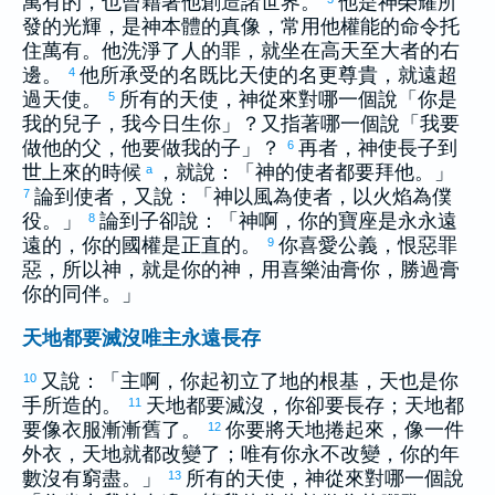
萬有的，也曾藉著他創造諸世界。
他是神榮耀所
發的光輝，是神本體的真像，常用他權能的命令托
住萬有。他洗淨了人的罪，就坐在高天至大者的右
邊。
他所承受的名既比天使的名更尊貴，就遠超
4
過天使。
所有的天使，神從來對哪一個說「你是
5
我的兒子，我今日生你」？又指著哪一個說「我要
做他的父，他要做我的子」？
再者，神使長子到
6
世上來的時候
，就說：「神的使者都要拜他。」
a
論到使者，又說：「神以風為使者，以火焰為僕
7
役。」
論到子卻說：「神啊，你的寶座是永永遠
8
遠的，你的國權是正直的。
你喜愛公義，恨惡罪
9
惡，所以神，就是你的神，用喜樂油膏你，勝過膏
你的同伴。」
天地都要滅沒唯主永遠長存
又說：「主啊，你起初立了地的根基，天也是你
10
手所造的。
天地都要滅沒，你卻要長存；天地都
11
要像衣服漸漸舊了。
你要將天地捲起來，像一件
12
外衣，天地就都改變了；唯有你永不改變，你的年
數沒有窮盡。」
所有的天使，神從來對哪一個說
13