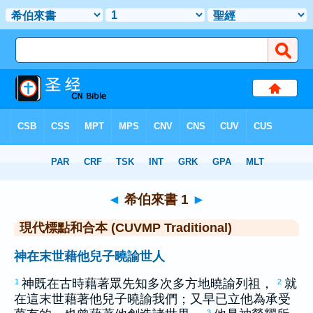
聖經
>
CUVMPT
> 希伯來書 1
◄
希伯來書 1
►
現代標點和合本 (CUVMP Traditional)
神在末世藉他兒子曉諭世人
神既在古時藉著眾先知多次多方地曉諭列祖，
就
1
2
在這末世藉著他兒子曉諭我們；又早已立他為承受
3