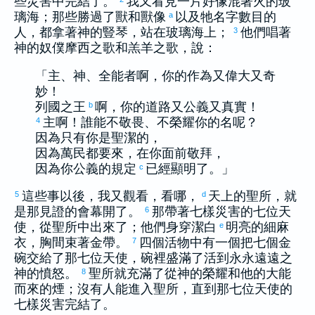
些災害中完結了。
我又看見一片好像混著火的玻
璃海；那些勝過了獸和獸像
以及牠名字數目的
a
人，都拿著神的豎琴，站在玻璃海上；
他們唱著
3
神的奴僕
摩西
之歌和羔羊之歌，說：
「主、神、全能者啊，你的作為又偉大又奇
妙！
列國之王
啊，你的道路又公義又真實！
b
主啊！誰能不敬畏、不榮耀你的名呢？
4
因為只有你是聖潔的，
因為萬民都要來，在你面前敬拜，
因為你公義的規定
已經顯明了。」
c
這些事以後，我又觀看，看哪，
天上的聖所，就
5
d
是那見證的會幕開了。
那帶著七樣災害的七位天
6
使，從聖所中出來了；他們身穿潔白
明亮的細麻
e
衣，胸間束著金帶。
四個活物中有一個把七個金
7
碗交給了那七位天使，碗裡盛滿了活到永永遠遠之
神的憤怒。
聖所就充滿了從神的榮耀和他的大能
8
而來的煙；沒有人能進入聖所，直到那七位天使的
七樣災害完結了。