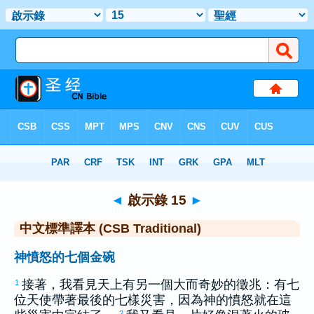
聖經
>
CSBT
> 啟示錄 15
◄
啟示錄 15
►
中文標準譯本 (CSB Traditional)
神憤怒的七個金碗
接著，我看見天上有另一個大而奇妙的徵兆：有七
1
位天使帶著最後的七樣災害，因為神的憤怒就在這
2