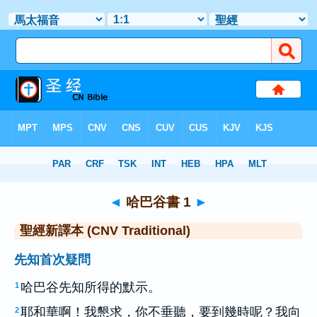
聖經
>
CNVT
> 哈巴谷書 1
◄
哈巴谷書 1
►
聖經新譯本 (CNV Traditional)
先知首次疑問
哈巴谷先知所得的默示。
1
耶和華啊！我懇求，你不垂聽，要到幾時呢？我向
2