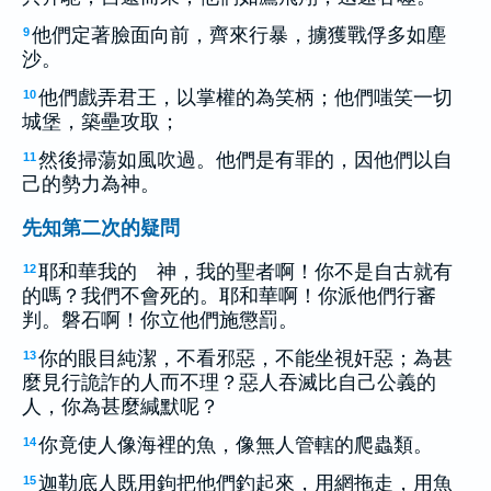
他們定著臉面向前，齊來行暴，擄獲戰俘多如塵
9
沙。
他們戲弄君王，以掌權的為笑柄；他們嗤笑一切
10
城堡，築壘攻取；
然後掃蕩如風吹過。他們是有罪的，因他們以自
11
己的勢力為神。
先知第二次的疑問
耶和華我的 神，我的聖者啊！你不是自古就有
12
的嗎？我們不會死的。耶和華啊！你派他們行審
判。磐石啊！你立他們施懲罰。
你的眼目純潔，不看邪惡，不能坐視奸惡；為甚
13
麼見行詭詐的人而不理？惡人吞滅比自己公義的
人，你為甚麼緘默呢？
你竟使人像海裡的魚，像無人管轄的爬蟲類。
14
迦勒底人既用鉤把他們釣起來，用網拖走，用魚
15