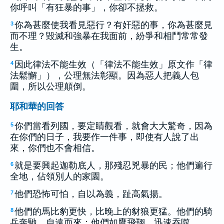
你呼叫「有狂暴的事」，你卻不拯救。
你為甚麼使我看見惡行？有奸惡的事，你為甚麼見
3
而不理？毀滅和強暴在我面前，紛爭和相鬥常常發
生。
因此律法不能生效（「律法不能生效」原文作「律
4
法鬆懈」），公理無法彰顯。因為惡人把義人包
圍，所以公理顛倒。
耶和華的回答
你們當看列國，要定睛觀看，就會大大驚奇，因為
5
在你們的日子，我要作一件事，即使有人說了出
來，你們也不會相信。
就是要興起迦勒底人，那殘忍兇暴的民；他們遍行
6
全地，佔領別人的家園。
他們恐怖可怕，自以為義，趾高氣揚。
7
他們的馬比豹更快，比晚上的豺狼更猛。他們的騎
8
兵奔馳，自遠而來；他們如鷹飛翔，迅速吞噬。