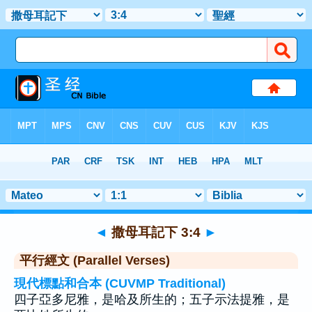
聖經
>
撒母耳記下
>
章 3
> 聖經金句 4
◄
撒母耳記下 3:4
►
平行經文 (Parallel Verses)
現代標點和合本 (CUVMP Traditional)
四子亞多尼雅，是哈及所生的；五子示法提雅，是