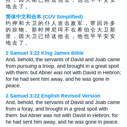
裡 ， 因 大 衛 已 經 送 他 去 ， 他 也 平 平 安 安
地 去 了 。
简体中文和合本 (CUV Simplified)
约 押 和 大 卫 的 仆 人 攻 击 敌 军 ， 带 回 许 多
的 掠 物 。 那 时 押 尼 珥 不 在 希 伯 仑 大 卫 那
里 ， 因 大 卫 已 经 送 他 去 ， 他 也 平 平 安 安
地 去 了 。
2 Samuel 3:22 King James Bible
And, behold, the servants of David and Joab came
from
pursuing
a troop, and brought in a great spoil
with them: but Abner
was
not with David in Hebron;
for he had sent him away, and he was gone in
peace.
2 Samuel 3:22 English Revised Version
And, behold, the servants of David and Joab came
from a foray, and brought in a great spoil with
them: but Abner was not with David in Hebron; for
he had sent him away, and he was gone in peace.