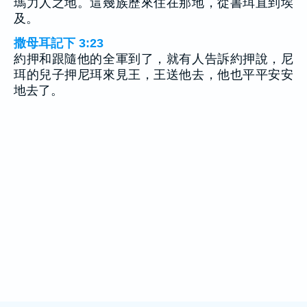
瑪力人之地。這幾族歷來住在那地，從書珥直到埃
及。
撒母耳記下 3:23
約押和跟隨他的全軍到了，就有人告訴約押說，尼
珥的兒子押尼珥來見王，王送他去，他也平平安安
地去了。