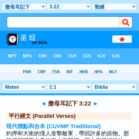
聖經
>
撒母耳記下
>
章 3
> 聖經金句 22
◄
撒母耳記下 3:22
►
平行經文 (Parallel Verses)
現代標點和合本 (CUVMP Traditional)
約押和大衛的僕人攻擊敵軍，帶回許多的掠物。那