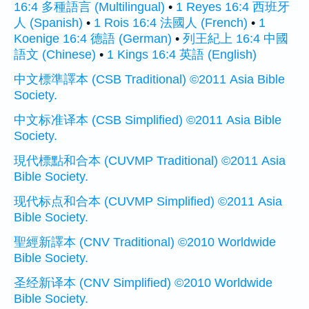
16:4 多種語言 (Multilingual)
•
1 Reyes 16:4 西班牙
人 (Spanish)
•
1 Rois 16:4 法國人 (French)
•
1
Koenige 16:4 德語 (German)
•
列王紀上 16:4 中國
語文 (Chinese)
•
1 Kings 16:4 英語 (English)
中文標準譯本 (CSB Traditional) ©2011 Asia Bible
Society.
中文标准译本 (CSB Simplified) ©2011 Asia Bible
Society.
現代標點和合本 (CUVMP Traditional) ©2011 Asia
Bible Society.
现代标点和合本 (CUVMP Simplified) ©2011 Asia
Bible Society.
聖經新譯本 (CNV Traditional) ©2010 Worldwide
Bible Society.
圣经新译本 (CNV Simplified) ©2010 Worldwide
Bible Society.