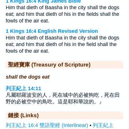
1 Kings 16:4 King James Bible
Him that dieth of Baasha in the city shall the dogs
eat; and him that dieth of his in the fields shall the
fowls of the air eat.
1 Kings 16:4 English Revised Version
Him that dieth of Baasha in the city shall the dogs
eat; and him that dieth of his in the field shall the
fowls of the air eat.
聖經寶庫 (Treasury of Scripture)
shall the dogs eat
列王紀上 14:11
凡屬耶羅波安的人，死在城中的必被狗吃，死在田
野的必被空中的鳥吃。這是耶和華說的。』
鏈接 (Links)
列王紀上 16:4 雙語聖經 (Interlinear)
•
列王紀上