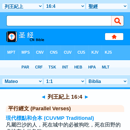
聖經
>
列王紀上
>
章 16
> 聖經金句 4
◄
列王紀上 16:4
►
平行經文 (Parallel Verses)
現代標點和合本 (CUVMP Traditional)
凡屬巴沙的人，死在城中的必被狗吃，死在田野的