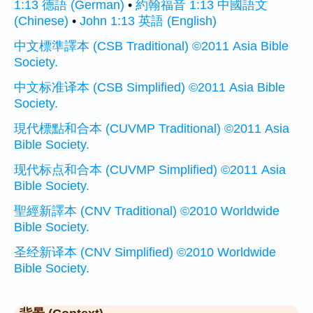
1:13 德語 (German)
•
約翰福音 1:13 中國語文
(Chinese)
•
John 1:13 英語 (English)
中文標準譯本 (CSB Traditional) ©2011 Asia Bible
Society.
中文标准译本 (CSB Simplified) ©2011 Asia Bible
Society.
現代標點和合本 (CUVMP Traditional) ©2011 Asia
Bible Society.
现代标点和合本 (CUVMP Simplified) ©2011 Asia
Bible Society.
聖經新譯本 (CNV Traditional) ©2010 Worldwide
Bible Society.
圣经新译本 (CNV Simplified) ©2010 Worldwide
Bible Society.