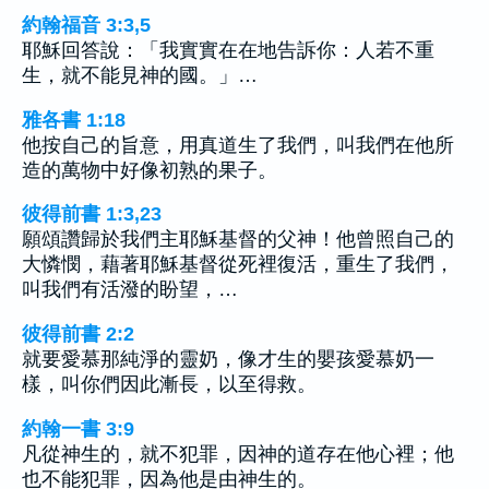
約翰福音 3:3,5
耶穌回答說：「我實實在在地告訴你：人若不重
生，就不能見神的國。」…
雅各書 1:18
他按自己的旨意，用真道生了我們，叫我們在他所
造的萬物中好像初熟的果子。
彼得前書 1:3,23
願頌讚歸於我們主耶穌基督的父神！他曾照自己的
大憐憫，藉著耶穌基督從死裡復活，重生了我們，
叫我們有活潑的盼望，…
彼得前書 2:2
就要愛慕那純淨的靈奶，像才生的嬰孩愛慕奶一
樣，叫你們因此漸長，以至得救。
約翰一書 3:9
凡從神生的，就不犯罪，因神的道存在他心裡；他
也不能犯罪，因為他是由神生的。