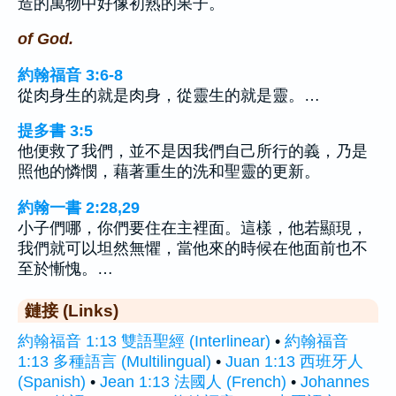
造的萬物中好像初熟的果子。
of God.
約翰福音 3:6-8
從肉身生的就是肉身，從靈生的就是靈。…
提多書 3:5
他便救了我們，並不是因我們自己所行的義，乃是
照他的憐憫，藉著重生的洗和聖靈的更新。
約翰一書 2:28,29
小子們哪，你們要住在主裡面。這樣，他若顯現，
我們就可以坦然無懼，當他來的時候在他面前也不
至於慚愧。…
鏈接 (Links)
約翰福音 1:13 雙語聖經 (Interlinear)
•
約翰福音
1:13 多種語言 (Multilingual)
•
Juan 1:13 西班牙人
(Spanish)
•
Jean 1:13 法國人 (French)
•
Johannes