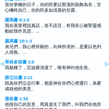
當你掌權的日子，你的民要以聖潔的裝飾為衣，甘
心犧牲自己，你的民多如清晨的甘露。
羅馬書 9:1-5
我在基督裡說真話，並不謊言，有我良心被聖靈感
動給我作見證。…
羅馬書 10:1-3
弟兄們，我心裡所願的，向神所求的，是要以色列
人得救。…
哥林多前書 3:6
我栽種了，亞波羅澆灌了，唯有神叫他生長。
腓立比書 2:13
因為你們立志行事，都是神在你們心裡運行，為要
成就他的美意。
雅各書 1:18
他按自己的旨意，用真道生了我們，叫我們在他所