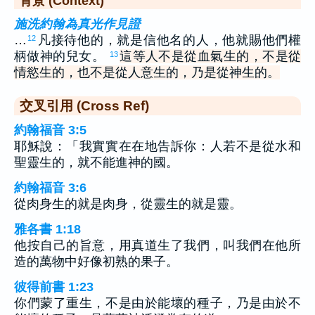
背景 (Context)
施洗約翰為真光作見證
…
凡接待他的，就是信他名的人，他就賜他們權
12
柄做神的兒女。
這等人不是從血氣生的，不是從
13
情慾生的，也不是從人意生的，乃是從神生的。
交叉引用 (Cross Ref)
約翰福音 3:5
耶穌說：「我實實在在地告訴你：人若不是從水和
聖靈生的，就不能進神的國。
約翰福音 3:6
從肉身生的就是肉身，從靈生的就是靈。
雅各書 1:18
他按自己的旨意，用真道生了我們，叫我們在他所
造的萬物中好像初熟的果子。
彼得前書 1:23
你們蒙了重生，不是由於能壞的種子，乃是由於不