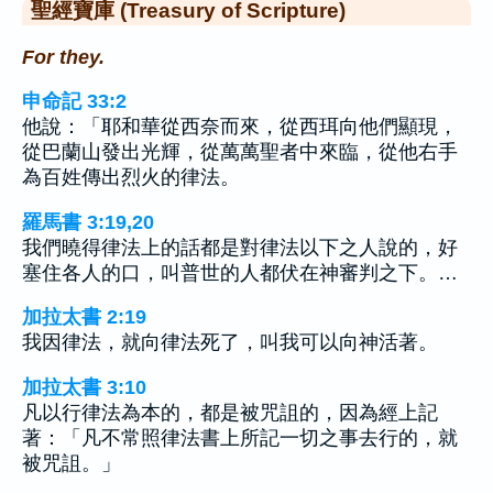
聖經寶庫 (Treasury of Scripture)
For they.
申命記 33:2
他說：「耶和華從西奈而來，從西珥向他們顯現，
從巴蘭山發出光輝，從萬萬聖者中來臨，從他右手
為百姓傳出烈火的律法。
羅馬書 3:19,20
我們曉得律法上的話都是對律法以下之人說的，好
塞住各人的口，叫普世的人都伏在神審判之下。…
加拉太書 2:19
我因律法，就向律法死了，叫我可以向神活著。
加拉太書 3:10
凡以行律法為本的，都是被咒詛的，因為經上記
著：「凡不常照律法書上所記一切之事去行的，就
被咒詛。」