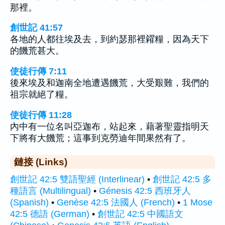
那裡。
創世記 41:57
各地的人都往埃及去，到約瑟那裡糴糧，因為天下
的饑荒甚大。
使徒行傳 7:11
後來埃及和迦南全地遭遇饑荒，大受艱難，我們的
祖宗就絕了糧。
使徒行傳 11:28
內中有一位名叫亞迦布，站起來，藉著聖靈指明天
下將有大饑荒；這事到克勞迪年間果然有了。
鏈接 (Links)
創世記 42:5 雙語聖經 (Interlinear)
•
創世記 42:5 多
種語言 (Multilingual)
•
Génesis 42:5 西班牙人
(Spanish)
•
Genèse 42:5 法國人 (French)
•
1 Mose
42:5 德語 (German)
•
創世記 42:5 中國語文