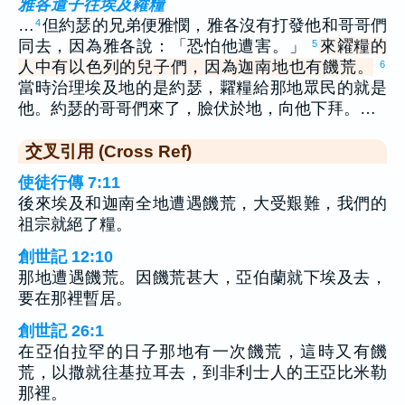
雅各遣子往埃及糴糧
…
但約瑟的兄弟便雅憫，雅各沒有打發他和哥哥們
4
同去，因為雅各說：「恐怕他遭害。」
來糴糧的
5
人中有以色列的兒子們，因為迦南地也有饑荒。
6
當時治理埃及地的是約瑟，糶糧給那地眾民的就是
他。約瑟的哥哥們來了，臉伏於地，向他下拜。…
交叉引用 (Cross Ref)
使徒行傳 7:11
後來埃及和迦南全地遭遇饑荒，大受艱難，我們的
祖宗就絕了糧。
創世記 12:10
那地遭遇饑荒。因饑荒甚大，亞伯蘭就下埃及去，
要在那裡暫居。
創世記 26:1
在亞伯拉罕的日子那地有一次饑荒，這時又有饑
荒，以撒就往基拉耳去，到非利士人的王亞比米勒
那裡。