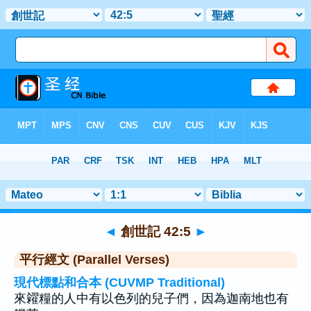
聖經
>
創世記
>
章 42
> 聖經金句 5
◄
創世記 42:5
►
平行經文 (Parallel Verses)
現代標點和合本 (CUVMP Traditional)
來糴糧的人中有以色列的兒子們，因為迦南地也有