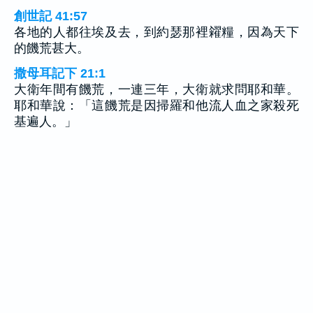
創世記 41:57
各地的人都往埃及去，到約瑟那裡糴糧，因為天下
的饑荒甚大。
撒母耳記下 21:1
大衛年間有饑荒，一連三年，大衛就求問耶和華。
耶和華說：「這饑荒是因掃羅和他流人血之家殺死
基遍人。」