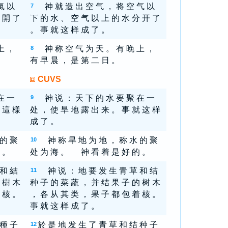
氣 以
神 就 造 出 空 气 ， 将 空 气 以
7
 開 了
下 的 水 、 空 气 以 上 的 水 分 开 了
。 事 就 这 样 成 了 。
上 ，
神 称 空 气 为 天 。 有 晚 上 ，
8
有 早 晨 ， 是 第 二 日 。
CUVS
在 一
神 说 ： 天 下 的 水 要 聚 在 一
9
 這 樣
处 ， 使 旱 地 露 出 来 。 事 就 这 样
成 了 。
 的 聚
神 称 旱 地 为 地 ， 称 水 的 聚
10
 。
处 为 海 。 神 看 着 是 好 的 。
 和 結
神 说 ： 地 要 发 生 青 草 和 结
11
 樹 木
种 子 的 菜 蔬 ， 并 结 果 子 的 树 木
 核 。
， 各 从 其 类 ， 果 子 都 包 着 核 。
事 就 这 样 成 了 。
 種 子
於 是 地 发 生 了 青 草 和 结 种 子
12