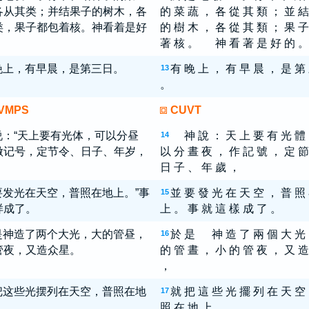
各从其类；并结果子的树木，各
的 菜 蔬 ， 各 從 其 類 ； 並 結
类，果子都包着核。神看着是好
的 樹 木 ， 各 從 其 類 ； 果 子
著 核 。 神 看 著 是 好 的 。
晚上，有早晨，是第三日。
有 晚 上 ， 有 早 晨 ， 是 第
13
。
VMPS
CUVT
说：“天上要有光体，可以分昼
神 說 ： 天 上 要 有 光 體
14
做记号，定节令、日子、年岁，
以 分 晝 夜 ， 作 記 號 ， 定 節
日 子 、 年 歲 ，
要发光在天空，普照在地上。”事
並 要 發 光 在 天 空 ， 普 照
15
样成了。
上 。 事 就 這 樣 成 了 。
是神造了两个大光，大的管昼，
於 是 神 造 了 兩 個 大 光
16
管夜，又造众星。
的 管 晝 ， 小 的 管 夜 ， 又 造
，
把这些光摆列在天空，普照在地
就 把 這 些 光 擺 列 在 天 空
17
照 在 地 上 ，