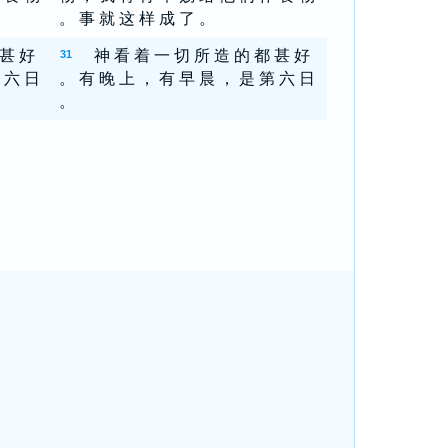
。 事 就 这 样 成 了 。
 甚 好
神 看 着 一 切 所 造 的 都 甚 好
31
 六 日
。 有 晚 上 ， 有 早 晨 ， 是 第 六 日
。