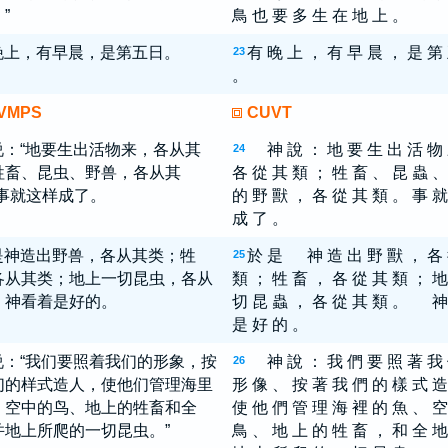
”
鳥 也 要 多 生 在 地 上 。
晚上，有早晨，是第五日。
有 晚 上 ， 有 早 晨 ， 是 第
23
。
VMPS
CUVT
说：“地要生出活物来，各从其
神 說 ： 地 要 生 出 活 物
24
牲畜、昆虫、野兽，各从其
各 從 其 類 ； 牲 畜 、 昆 蟲 、
”事就这样成了。
的 野 獸 ， 各 從 其 類 。 事 就
成 了 。
是神造出野兽，各从其类；牲
於 是 神 造 出 野 獸 ， 各
25
各从其类；地上一切昆虫，各从
類 ； 牲 畜 ， 各 從 其 類 ； 地
。神看着是好的。
切 昆 蟲 ， 各 從 其 類 。 神
是 好 的 。
说：“我们要照着我们的形象，按
神 說 ： 我 們 要 照 著 我
26
们的样式造人，使他们管理海里
形 像 、 按 著 我 們 的 樣 式 造
、空中的鸟、地上的牲畜和全
使 他 們 管 理 海 裡 的 魚 、 空
并地上所爬的一切昆虫。”
鳥 、 地 上 的 牲 畜 ， 和 全 地