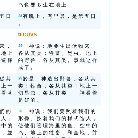
鸟 也 要 多 生 在 地 上 。
 五 日
有 晚 上 ， 有 早 晨 ， 是 第 五 日
23
。
CUVS
 來 ，
神 说 ： 地 要 生 出 活 物 来 ，
24
 地 上
各 从 其 类 ； 牲 畜 、 昆 虫 、 地 上
 這 樣
的 野 兽 ， 各 从 其 类 。 事 就 这 样
成 了 。
 從 其
於 是 神 造 出 野 兽 ， 各 从 其
25
 上 一
类 ； 牲 畜 ， 各 从 其 类 ； 地 上 一
 看 著
切 昆 虫 ， 各 从 其 类 。 神 看 着
是 好 的 。
 們 的
神 说 ： 我 们 要 照 着 我 们 的
26
 人 ，
形 像 、 按 着 我 们 的 样 式 造 人 ，
 中 的
使 他 们 管 理 海 里 的 鱼 、 空 中 的
 ， 並
鸟 、 地 上 的 牲 畜 ， 和 全 地 ， 并