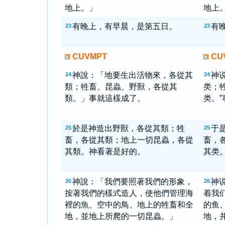
地上。」
地上。
有晚上，有早晨，是第五日。
有
23
23
CUVMPT
CU
神說：「地要生出活物來，各從其
神
24
24
類；牲畜、昆蟲、野獸，各從其
类；
類。」事就這樣成了。
类。
於是神造出野獸，各從其類；牲
于
25
25
畜，各從其類；地上一切昆蟲，各從
畜，
其類。神看著是好的。
其类
神說：「我們要照著我們的形象，
神
26
26
按著我們的樣式造人，使他們管理海
着我
裡的魚、空中的鳥、地上的牲畜和全
的鱼
地，並地上所爬的一切昆蟲。」
地，