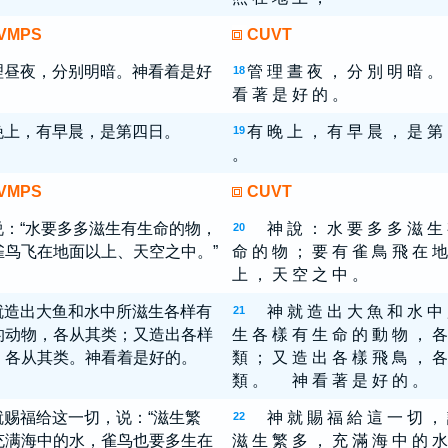
VMPS
CUVT
理昼夜，分别明暗。神看着是好
管 理 晝 夜 ， 分 別 明 暗
18
看 著 是 好 的 。
晚上，有早晨，是第四日。
有 晚 上 ， 有 早 晨 ， 是 第
19
。
VMPS
CUVT
说：“水要多多滋生有生命的物，
神 說 ： 水 要 多 多 滋 生
20
雀鸟飞在地面以上、天空之中。”
命 的 物 ； 要 有 雀 鳥 飛 在 地
上 ， 天 空 之 中 。
就造出大鱼和水中所滋生各样有
神 就 造 出 大 魚 和 水 中
21
的动物，各从其类；又造出各样
生 各 樣 有 生 命 的 動 物 ， 各
，各从其类。神看着是好的。
類 ； 又 造 出 各 樣 飛 鳥 ， 各
類 。 神 看 著 是 好 的 。
就赐福给这一切，说：“滋生繁
神 就 賜 福 給 這 一 切 ，
22
充满海中的水，雀鸟也要多生在
滋 生 繁 多 ， 充 滿 海 中 的 水