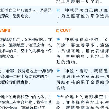
地 上 所 爬 的 一 切 昆 蟲 。
就照着自己的形象造人，乃是照
神 就 照 著 自 己 的 形 像
27
的形象，造男造女。
， 乃 是 照 著 他 的 形 像 造 男
。
VMPS
CUVT
就赐福给他们，又对他们说：“要
神 就 賜 福 給 他 們 ， 又
28
众多，遍满地面，治理这地，也
們 說 ： 要 生 養 眾 多 ， 遍 滿
理海里的鱼、空中的鸟和地上各
， 治 理 這 地 ， 也 要 管 理 海
动的活物。”
魚 、 空 中 的 鳥 ， 和 地 上 各
動 的 活 物 。
说：“看哪，我将遍地上一切结种
神 說 ： 看 哪 ， 我 將 遍
29
菜蔬和一切树上所结有核的果
一 切 結 種 子 的 菜 蔬 和 一 切
全赐给你们做食物。
所 結 有 核 的 果 子 全 賜 給 你
食 物 。
于地上的走兽和空中的飞鸟，并
至 於 地 上 的 走 獸 和 空 中
30
爬在地上有生命的物，我将青草
鳥 ， 並 各 樣 爬 在 地 上 有 生
它们做食物。”事就这样成了。
物 ， 我 將 青 草 賜 給 他 們 作