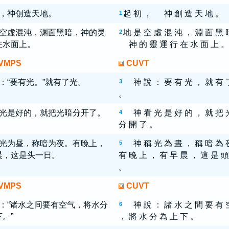
，神创造天地。
起 初 ， 神 創 造 天 地 。
1
空虚混沌，渊面黑暗，神的灵
地 是 空 虛 混 沌 ， 淵 面 黑 
2
在水面上。
神 的 靈 運 行 在 水 面 上 。
VMPS
CUVT
：“要有光。”就有了光。
神 說 ： 要 有 光 ， 就 有 
3
。
光是好的，就把光暗分开了。
神 看 光 是 好 的 ， 就 把 
4
分 開 了 。
光为昼，称暗为夜。有晚上，
神 稱 光 為 晝 ， 稱 暗 為 
5
晨，这是头一日。
有 晚 上 ， 有 早 晨 ， 這 是 頭
。
VMPS
CUVT
：“诸水之间要有空气，将水分
神 說 ： 諸 水 之 間 要 有 
6
。”
， 將 水 分 為 上 下 。