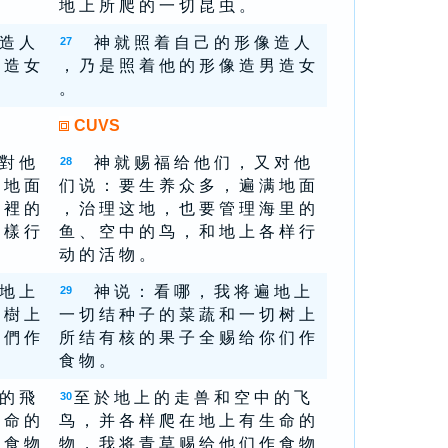
地 上 所 爬 的 一 切 昆 虫 。
 造 人
神 就 照 着 自 己 的 形 像 造 人
27
 造 女
， 乃 是 照 着 他 的 形 像 造 男 造 女
。
CUVS
 對 他
神 就 赐 福 给 他 们 ， 又 对 他
28
 地 面
们 说 ： 要 生 养 众 多 ， 遍 满 地 面
 裡 的
， 治 理 这 地 ， 也 要 管 理 海 里 的
 樣 行
鱼 、 空 中 的 鸟 ， 和 地 上 各 样 行
动 的 活 物 。
 地 上
神 说 ： 看 哪 ， 我 将 遍 地 上
29
 樹 上
一 切 结 种 子 的 菜 蔬 和 一 切 树 上
 們 作
所 结 有 核 的 果 子 全 赐 给 你 们 作
食 物 。
 的 飛
至 於 地 上 的 走 兽 和 空 中 的 飞
30
 命 的
鸟 ， 并 各 样 爬 在 地 上 有 生 命 的
 食 物
物 ， 我 将 青 草 赐 给 他 们 作 食 物