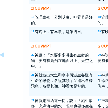
CUVMPT
CU
管理晝夜，分別明暗。神看著是好
管
18
18
的。
的。
有晚上，有早晨，是第四日。
有
19
19
CUVMPT
CU
神說：「水要多多滋生有生命的
神
20
20
物，要有雀鳥飛在地面以上、天空之
要有
中。」
神就造出大魚和水中所滋生各樣有
神
21
21
生命的動物，各從其類；又造出各樣
生命
飛鳥，各從其類。神看著是好的。
飞鸟
神就賜福給這一切，說：「滋生繁
神
22
22
多，充滿海中的水，雀鳥也要多生在
多，