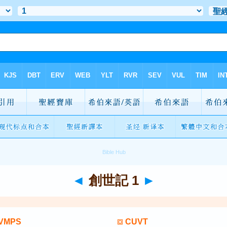
◄
創世記 1
►
VMPS
CUVT