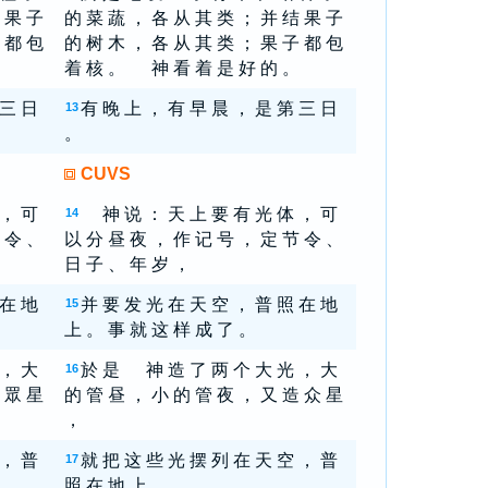
 果 子
的 菜 蔬 ， 各 从 其 类 ； 并 结 果 子
 都 包
的 树 木 ， 各 从 其 类 ； 果 子 都 包
着 核 。 神 看 着 是 好 的 。
 三 日
有 晚 上 ， 有 早 晨 ， 是 第 三 日
13
。
CUVS
 ， 可
神 说 ： 天 上 要 有 光 体 ， 可
14
 令 、
以 分 昼 夜 ， 作 记 号 ， 定 节 令 、
日 子 、 年 岁 ，
 在 地
并 要 发 光 在 天 空 ， 普 照 在 地
15
上 。 事 就 这 样 成 了 。
 ， 大
於 是 神 造 了 两 个 大 光 ， 大
16
 眾 星
的 管 昼 ， 小 的 管 夜 ， 又 造 众 星
，
 ， 普
就 把 这 些 光 摆 列 在 天 空 ， 普
17
照 在 地 上 ，