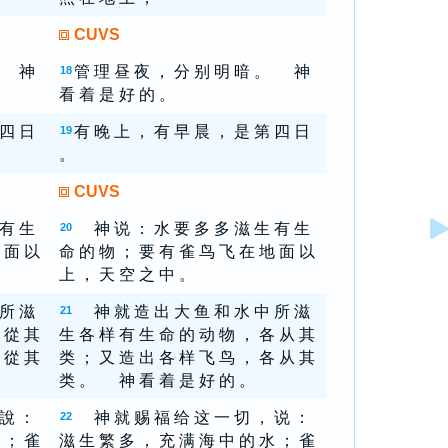
CUVS
 。 神
管 理 昼 夜 ， 分 别 明 暗 。 神
18
看 着 是 好 的 。
 四 日
有 晚 上 ， 有 早 晨 ， 是 第 四 日
19
。
CUVS
 有 生
神 说 ： 水 要 多 多 滋 生 有 生
20
 面 以
命 的 物 ； 要 有 雀 鸟 飞 在 地 面 以
上 ， 天 空 之 中 。
 所 滋
神 就 造 出 大 鱼 和 水 中 所 滋
21
 從 其
生 各 样 有 生 命 的 动 物 ， 各 从 其
 從 其
类 ； 又 造 出 各 样 飞 鸟 ， 各 从 其
类 。 神 看 着 是 好 的 。
 說 ：
神 就 赐 福 给 这 一 切 ， 说 ：
22
 ； 雀
滋 生 繁 多 ， 充 满 海 中 的 水 ； 雀