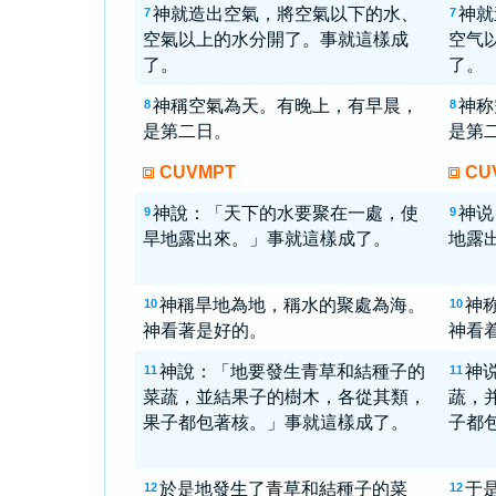
神就造出空氣，將空氣以下的水、
神就
7
7
空氣以上的水分開了。事就這樣成
空气
了。
了。
神稱空氣為天。有晚上，有早晨，
神称
8
8
是第二日。
是第
CUVMPT
CU
神說：「天下的水要聚在一處，使
神说
9
9
旱地露出來。」事就這樣成了。
地露
神稱旱地為地，稱水的聚處為海。
神
10
10
神看著是好的。
神看
神說：「地要發生青草和結種子的
神
11
11
菜蔬，並結果子的樹木，各從其類，
蔬，
果子都包著核。」事就這樣成了。
子都
於是地發生了青草和結種子的菜
于
12
12