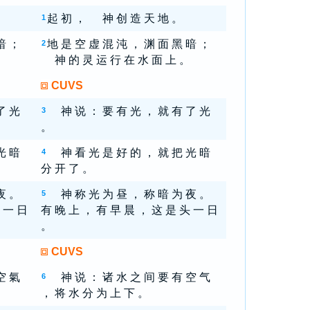
起 初 ， 神 创 造 天 地 。
1
暗 ；
地 是 空 虚 混 沌 ， 渊 面 黑 暗 ；
2
神 的 灵 运 行 在 水 面 上 。
CUVS
了 光
神 说 ： 要 有 光 ， 就 有 了 光
3
。
光 暗
神 看 光 是 好 的 ， 就 把 光 暗
4
分 开 了 。
夜 。
神 称 光 为 昼 ， 称 暗 为 夜 。
5
 一 日
有 晚 上 ， 有 早 晨 ， 这 是 头 一 日
。
CUVS
空 氣
神 说 ： 诸 水 之 间 要 有 空 气
6
， 将 水 分 为 上 下 。