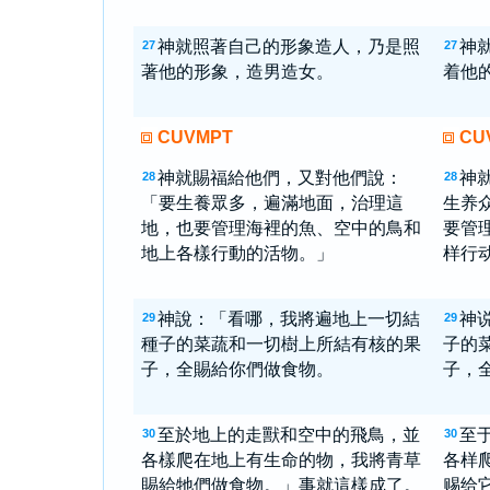
神就照著自己的形象造人，乃是照
神
27
27
著他的形象，造男造女。
着他
CUVMPT
CU
神就賜福給他們，又對他們說：
神
28
28
「要生養眾多，遍滿地面，治理這
生养
地，也要管理海裡的魚、空中的鳥和
要管
地上各樣行動的活物。」
样行
神說：「看哪，我將遍地上一切結
神
29
29
種子的菜蔬和一切樹上所結有核的果
子的
子，全賜給你們做食物。
子，
至於地上的走獸和空中的飛鳥，並
至
30
30
各樣爬在地上有生命的物，我將青草
各样
賜給牠們做食物。」事就這樣成了。
赐给