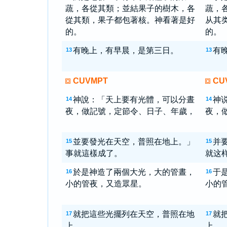
蔬，各從其類；並結果子的樹木，各
蔬，
從其類，果子都包著核。神看著是好
从其
的。
的。
有晚上，有早晨，是第三日。
有
13
13
CUVMPT
CU
神說：「天上要有光體，可以分晝
神
14
14
夜，做記號，定節令、日子、年歲，
夜，
並要發光在天空，普照在地上。」
并
15
15
事就這樣成了。
就这
於是神造了兩個大光，大的管晝，
于
16
16
小的管夜，又造眾星。
小的
就把這些光擺列在天空，普照在地
就
17
17
上，
上，