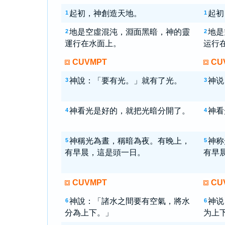
起初，神創造天地。
起初
1
1
地是空虛混沌，淵面黑暗，神的靈
地是
2
2
運行在水面上。
运行
CUVMPT
CU
神說：「要有光。」就有了光。
神说
3
3
神看光是好的，就把光暗分開了。
神看
4
4
神稱光為晝，稱暗為夜。有晚上，
神称
5
5
有早晨，這是頭一日。
有早
CUVMPT
CU
神說：「諸水之間要有空氣，將水
神说
6
6
分為上下。」
为上下