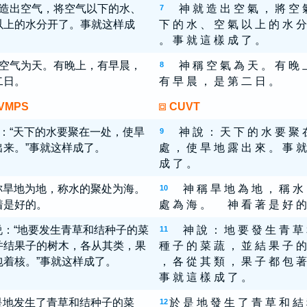
造出空气，将空气以下的水、
神 就 造 出 空 氣 ， 將 空 
7
以上的水分开了。事就这样成
下 的 水 、 空 氣 以 上 的 水 分
。 事 就 這 樣 成 了 。
空气为天。有晚上，有早晨，
神 稱 空 氣 為 天 。 有 晚 
8
二日。
有 早 晨 ， 是 第 二 日 。
VMPS
CUVT
：“天下的水要聚在一处，使旱
神 說 ： 天 下 的 水 要 聚 
9
出来。”事就这样成了。
處 ， 使 旱 地 露 出 來 。 事 就
成 了 。
称旱地为地，称水的聚处为海。
神 稱 旱 地 為 地 ， 稱 水
10
着是好的。
處 為 海 。 神 看 著 是 好 的
说：“地要发生青草和结种子的菜
神 說 ： 地 要 發 生 青 草
11
并结果子的树木，各从其类，果
種 子 的 菜 蔬 ， 並 結 果 子 的
包着核。”事就这样成了。
， 各 從 其 類 ， 果 子 都 包 著
事 就 這 樣 成 了 。
是地发生了青草和结种子的菜
於 是 地 發 生 了 青 草 和 結
12