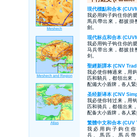
現代標點和合本 (CUVMP T
我必用鉤子鉤住你的
馬兵帶出來，都披掛
劍。
现代标点和合本 (CUVMP S
我必用钩子钩住你的
马兵带出来，都披挂
剑。
聖經新譯本 (CNV Tradit
我必使你轉過來，用
匹和騎兵，都領出來
配備大小盾牌，各人緊
圣经新译本 (CNV Simpli
我必使你转过来，用
匹和骑兵，都领出来
配备大小盾牌，各人紧
繁體中文和合本 (CUV Tra
我 必 用 鉤 子 鉤 住 你
兵 、 馬 匹 、 馬 兵 帶