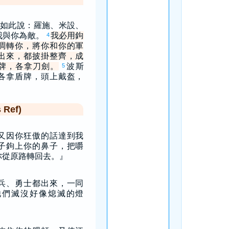
如此說：羅施、米設、
我與你為敵。
我必用鉤
4
調轉你，將你和你的軍
出來，都披掛整齊，成
牌，各拿刀劍。
波斯
5
各拿盾牌，頭上戴盔，
Ref)
又因你狂傲的話達到我
子鉤上你的鼻子，把嚼
你從原路轉回去。』
兵、勇士都出來，一同
他們滅沒好像熄滅的燈