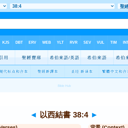
◄
以西結書 38:4
►
Verses)
背景 (Context)