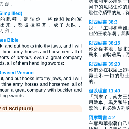
我耶和華必用鉤子
 刀 劍 。
河中的魚貼住你的
貼住你鱗甲的魚，
plified)
 的 腮 颊 ， 调 转 你 ， 将 你 和 你 的 军
以西結書 38:3
 出 来 ， 都 披 挂 整 齐 ， 成 了 大 队 ，
說：『主耶和華如
 刀 剑 。
巴的王歌革啊，我
mes Bible
以西結書 38:15
k, and put hooks into thy jaws, and I will
你必從本地，從北
ll thine army, horses and horsemen, all of
民來，都騎著馬，
 sorts
of armour, even
a great company
ds, all of them handling swords:
以西結書 39:20
你們必在我席上飽
Revised Version
勇士和一切的戰
ut, and put hooks into thy jaws, and I will
的。
ll thine army, horses and horsemen, all of
rmour, a great company with buckler and
但以理書 11:40
dling swords:
「到末了，南方王
用戰車、馬兵和許
f Scripture)
擊他，也必進入列
阿摩司書 4:2
主耶和華指著自己