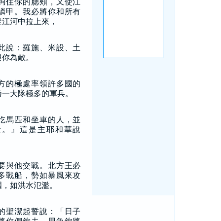
鉤住你的腮頰，又使江
鱗甲。我必將你和所有
從江河中拉上來，
此說：羅施、米設、土
與你為敵。
方的極處率領許多國的
乃一大隊極多的軍兵。
吃馬匹和坐車的人，並
士。』這是主耶和華說
要與他交戰。北方王必
多戰船，勢如暴風來攻
國，如洪水氾濫。
的聖潔起誓說：「日子