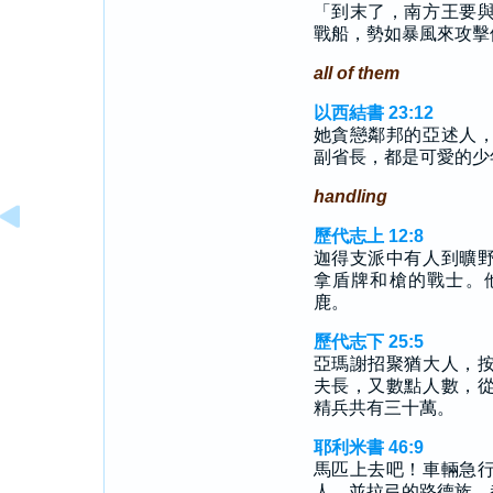
「到末了，南方王要
戰船，勢如暴風來攻擊
all of them
以西結書 23:12
她貪戀鄰邦的亞述人
副省長，都是可愛的少
handling
歷代志上 12:8
迦得支派中有人到曠
拿盾牌和槍的戰士。
鹿。
歷代志下 25:5
亞瑪謝招聚猶大人，
夫長，又數點人數，
精兵共有三十萬。
耶利米書 46:9
馬匹上去吧！車輛急
人，並拉弓的路德族，