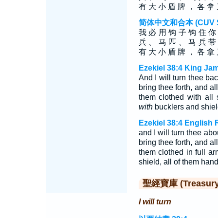
有 大 小 盾 牌 ， 各 拿
简体中文和合本 (CUV Sim
我 必 用 钩 子 钩 住 你
兵 、 马 匹 、 马 兵 带
有 大 小 盾 牌 ， 各 拿
Ezekiel 38:4 King Ja
And I will turn thee bac
bring thee forth, and a
them clothed with all
with
bucklers and shiel
Ezekiel 38:4 English 
and I will turn thee abo
bring thee forth, and a
them clothed in full a
shield, all of them han
聖經寶庫 (Treasury o
I will turn