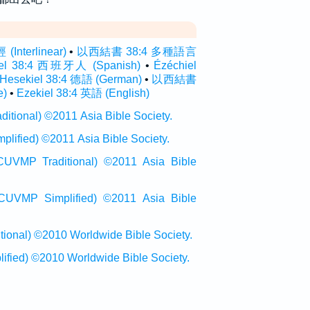
nterlinear)
•
以西結書 38:4 多種語言
iel 38:4 西班牙人 (Spanish)
•
Ézéchiel
Hesekiel 38:4 德語 (German)
•
以西結書
e)
•
Ezekiel 38:4 英語 (English)
onal) ©2011 Asia Bible Society.
ied) ©2011 Asia Bible Society.
raditional) ©2011 Asia Bible
Simplified) ©2011 Asia Bible
al) ©2010 Worldwide Bible Society.
ed) ©2010 Worldwide Bible Society.