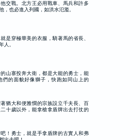
與他交戰。北方王必用戰車、馬兵和許多
他，也必進入列國，如洪水氾濫。
，就是穿極華美的衣服，騎著馬的省長、
年人。
野的山寨投奔大衛，都是大能的勇士，能
他們的面貌好像獅子，快跑如同山上的
按著猶大和便雅憫的宗族設立千夫長、百
從二十歲以外，能拿槍拿盾牌出去打仗的
行吧！勇士，就是手拿盾牌的古實人和弗
都出去吧！