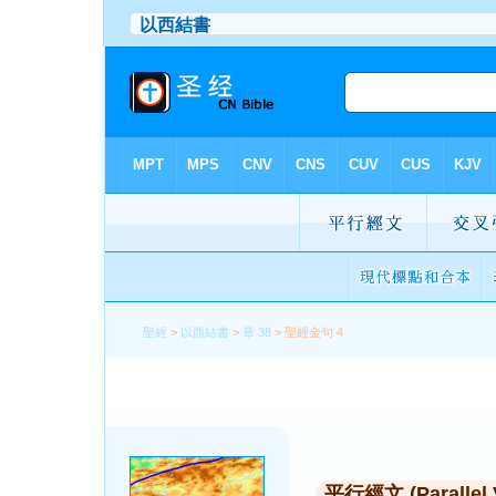
聖經
>
以西結書
>
章 38
> 聖經金句 4
平行經文 (Parallel 