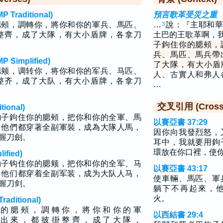
raditional)
預言歌革受災之重
腮頰，調轉你，將你和你的軍兵、馬匹、
…
說：『主耶和華
3
整齊，成了大隊，有大小盾牌，各拿刀
土巴的王歌革啊，
子鉤住你的腮頰，
兵、馬匹、馬兵帶
implified)
了大隊，有大小盾
腮颊，调转你，将你和你的军兵、马匹、
人、古實人和弗人
整齐，成了大队，有大小盾牌，各拿刀
…
交叉引用 (Cross 
ional)
鉤子鉤住你的腮頰，把你和你的全軍、馬
以賽亞書 37:29
，他們都穿著全副軍裝，成為大隊人馬，
因你向我發烈怒，
握刀劍。
耳中，我就要用鉤
環放在你口裡，使
fied)
钩子钩住你的腮颊，把你和你的全军、马
以賽亞書 43:17
，他们都穿着全副军装，成为大队人马，
使車輛、馬匹、軍
握刀剑。
躺下不再起來，
火。
ditional)
 的 腮 頰 ， 調 轉 你 ， 將 你 和 你 的 軍
以西結書 29:4
 出 來 ， 都 披 掛 整 齊 ， 成 了 大 隊 ，