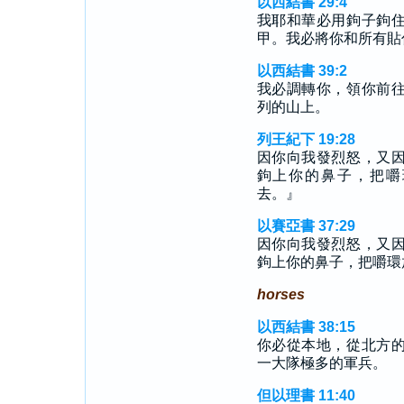
以西結書 29:4
我耶和華必用鉤子鉤
甲。我必將你和所有貼
以西結書 39:2
我必調轉你，領你前
列的山上。
列王紀下 19:28
因你向我發烈怒，又
鉤上你的鼻子，把嚼
去。』
以賽亞書 37:29
因你向我發烈怒，又
鉤上你的鼻子，把嚼環
horses
以西結書 38:15
你必從本地，從北方
一大隊極多的軍兵。
但以理書 11:40